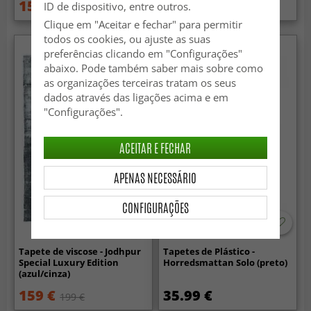
159 €
36.99 €
ID de dispositivo, entre outros.
199 €
Clique em "Aceitar e fechar" para permitir
todos os cookies, ou ajuste as suas
preferências clicando em "Configurações"
abaixo. Pode também saber mais sobre como
as organizações terceiras tratam os seus
dados através das ligações acima e em
"Configurações".
ACEITAR E FECHAR
APENAS NECESSÁRIO
CONFIGURAÇÕES
Tapete de viscose - Jodhpur
Tapetes de Plástico -
Special Luxury Edition
Horredsmattan Solo (preto)
(azul/cinza)
159 €
35.99 €
199 €