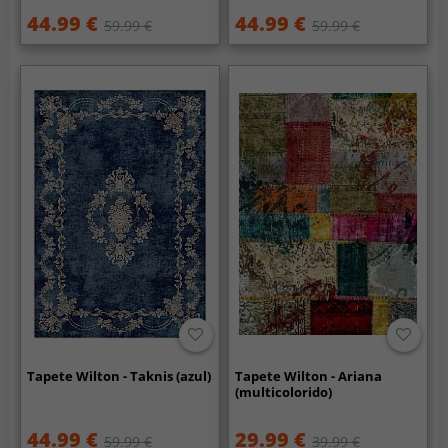
44.99 €
44.99 €
59.99 €
59.99 €
Tapete Wilton - Taknis (azul)
Tapete Wilton - Ariana
(multicolorido)
44.99 €
29.99 €
59.99 €
39.99 €