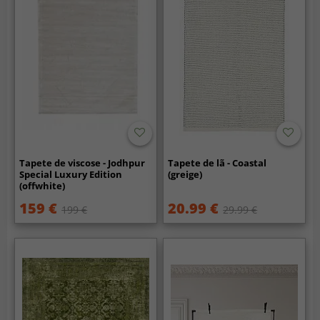
Tapete de viscose - Jodhpur
Tapete de lã - Coastal
Special Luxury Edition
(greige)
(offwhite)
159 €
20.99 €
199 €
29.99 €