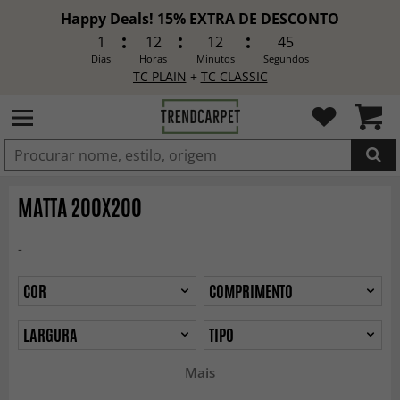
Happy Deals! 15% EXTRA DE DESCONTO
1
12
12
43
Dias
Horas
Minutos
Segundos
TC PLAIN
+
TC CLASSIC
ADICIONADO
MATTA 200X200
-
COR
COMPRIMENTO
LARGURA
TIPO
Mais