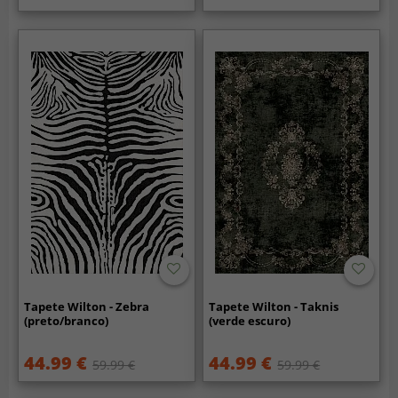
Tapete Wilton - Zebra
Tapete Wilton - Taknis
(preto/branco)
(verde escuro)
44.99 €
44.99 €
59.99 €
59.99 €