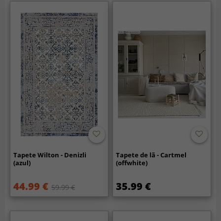
Tapete Wilton - Denizli
Tapete de lã - Cartmel
(azul)
(offwhite)
44.99 €
35.99 €
59.99 €