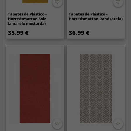
Tapetes de Plástico -
Tapetes de Plástico -
Horredsmattan Solo
Horredsmattan Rand (areia)
(amarelo mostarda)
35.99 €
36.99 €