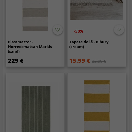
-50%
Plastmattor -
Tapete de lã - Bibury
Horredsmattan Markis
(cream)
(sand)
229 €
15.99 €
32.99 €