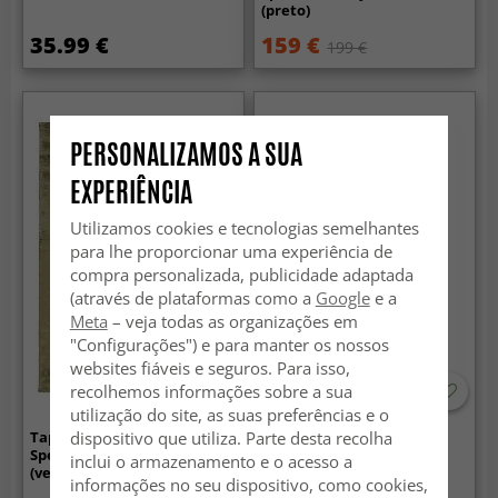
(preto)
35.99 €
159 €
199 €
PERSONALIZAMOS A SUA
EXPERIÊNCIA
Utilizamos cookies e tecnologias semelhantes
para lhe proporcionar uma experiência de
compra personalizada, publicidade adaptada
(através de plataformas como a
Google
e a
Meta
– veja todas as organizações em
"Configurações") e para manter os nossos
websites fiáveis e seguros. Para isso,
recolhemos informações sobre a sua
utilização do site, as suas preferências e o
dispositivo que utiliza. Parte desta recolha
Tapete de viscose - Jodhpur
Tapetes de Plástico -
Special Luxury Edition
Horredsmattan Rand
inclui o armazenamento e o acesso a
(verde oliva)
(ferrugem)
informações no seu dispositivo, como cookies,