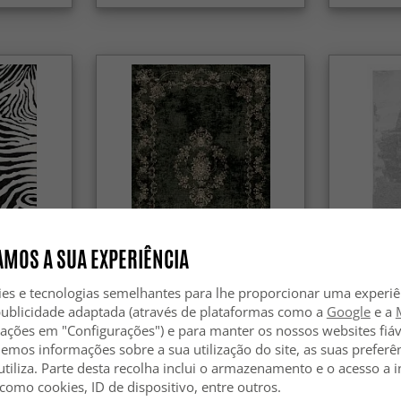
MOS A SUA EXPERIÊNCIA
ies e tecnologias semelhantes para lhe proporcionar uma experi
Tapete Wilton - Taknis (verde
Tapetes fe
escuro)
Soft Fur (c
publicidade adaptada (através de plataformas como a
Google
e a
zações em "Configurações") e para manter os nossos websites fiáv
44.99 €
34.99 €
hemos informações sobre a sua utilização do site, as suas preferê
59.99 €
utiliza. Parte desta recolha inclui o armazenamento e o acesso a
 como cookies, ID de dispositivo, entre outros.