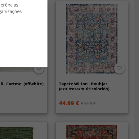
ferências
ganizações
lã - Cartmel (offwhite)
Tapete Wilton - Bouhjar
(azul/rosa/multicolorido)
44.99 €
59.99 €