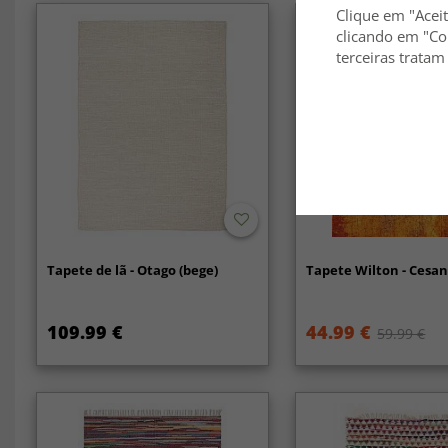
Clique em "Aceit
clicando em "Co
terceiras tratam
Tapete de lã - Otago (bege)
Tapete Wilton - Cesan
109.99 €
44.99 €
59.99 €