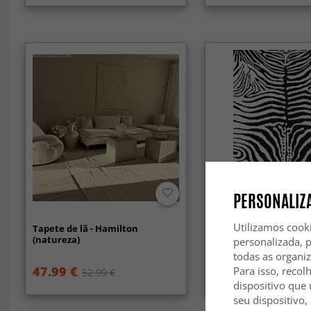
PERSONALIZA
Utilizamos cook
Tapete de lã - Hamilton
Tapete Wilton - Zebra
(natureza)
(preto/branco)
personalizada, 
todas as organi
47.99 €
44.99 €
Para isso, recol
52.99 €
59.99 €
dispositivo que 
seu dispositivo,