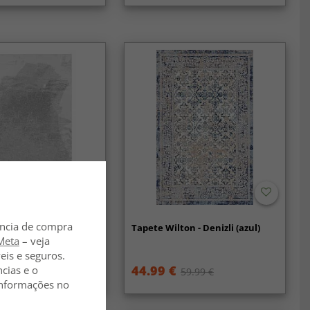
ência de compra
lpudos - Aranga Super
Tapete Wilton - Denizli (azul)
inza)
Meta
– veja
eis e seguros.
44.99 €
ncias e o
59.99 €
 informações no