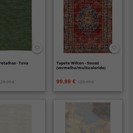
retalhos - Tuva
Tapete Wilton - Soussi
(vermelho/multicolorido)
99.99 €
29.99 €
129.99 €