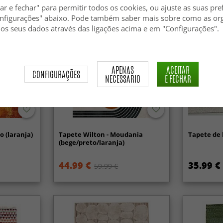
ar e fechar" para permitir todos os cookies, ou ajuste as suas pre
nfigurações" abaixo. Pode também saber mais sobre como as or
 os seus dados através das ligações acima e em "Configurações".
APENAS
ACEITAR
CONFIGURAÇÕES
NECESSÁRIO
E FECHAR
o (laranja)
Tapete Wilton - Moudania
Tapete de 
(bege/preto/laranja)
44.99 €
35.99 €
59.99 €