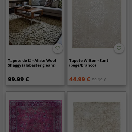
Tapete de lã - Aliste Wool
Tapete Wilton - Santi
Shaggy (alabaster gleam)
(bege/branco)
99.99 €
44.99 €
59.99 €