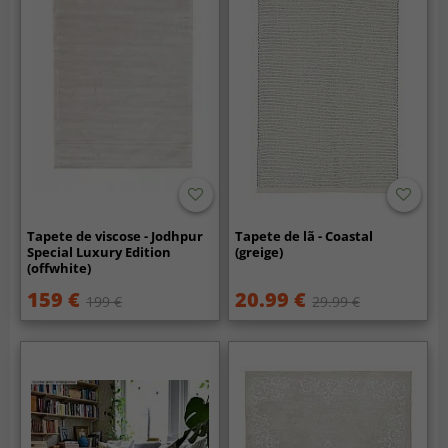
Tapete de viscose - Jodhpur
Tapete de lã - Coastal
Special Luxury Edition
(greige)
(offwhite)
159 €
20.99 €
199 €
29.99 €