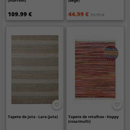
(marrom)
(bege)
109.99 €
44.99 €
59.99 €
Tapete de juta - Lara (juta)
Tapete de retalhos - Happy
(rosa/multi)