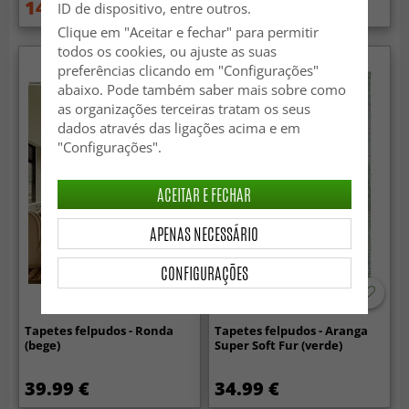
14.99 €
89.99 €
ID de dispositivo, entre outros.
29.99 €
99.99 €
Clique em "Aceitar e fechar" para permitir
todos os cookies, ou ajuste as suas
preferências clicando em "Configurações"
abaixo. Pode também saber mais sobre como
as organizações terceiras tratam os seus
dados através das ligações acima e em
"Configurações".
ACEITAR E FECHAR
APENAS NECESSÁRIO
CONFIGURAÇÕES
Tapetes felpudos - Ronda
Tapetes felpudos - Aranga
(bege)
Super Soft Fur (verde)
39.99 €
34.99 €