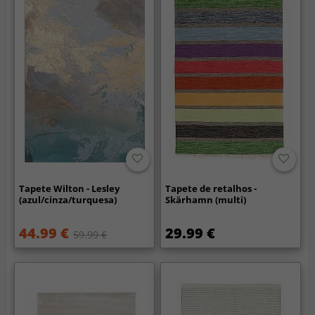
Tapete Wilton - Lesley
Tapete de retalhos -
(azul/cinza/turquesa)
Skärhamn (multi)
44.99 €
29.99 €
59.99 €