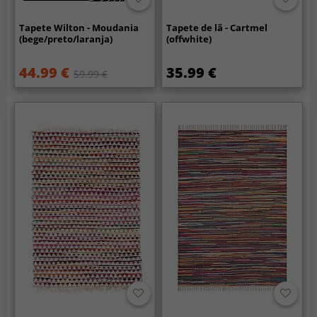
Tapete Wilton - Moudania
Tapete de lã - Cartmel
(bege/preto/laranja)
(offwhite)
44.99 €
35.99 €
59.99 €