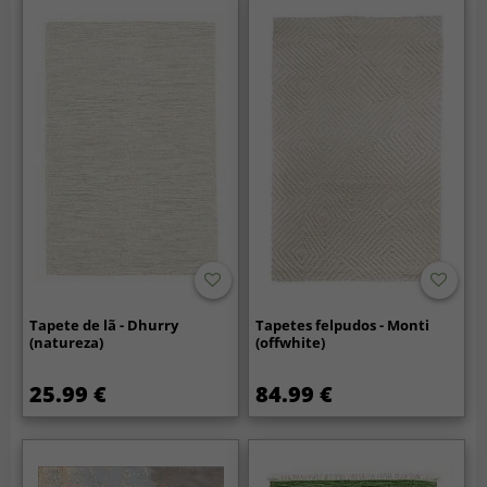
Tapete de lã - Dhurry
Tapetes felpudos - Monti
(natureza)
(offwhite)
25.99 €
84.99 €