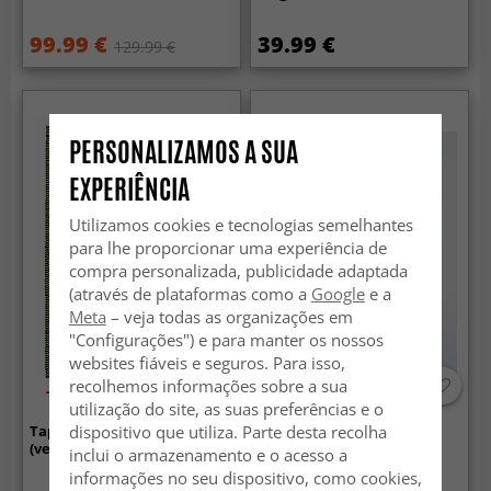
99.99 €
39.99 €
129.99 €
PERSONALIZAMOS A SUA
EXPERIÊNCIA
Utilizamos cookies e tecnologias semelhantes
para lhe proporcionar uma experiência de
compra personalizada, publicidade adaptada
(através de plataformas como a
Google
e a
Meta
– veja todas as organizações em
"Configurações") e para manter os nossos
websites fiáveis e seguros. Para isso,
recolhemos informações sobre a sua
-50%
utilização do site, as suas preferências e o
dispositivo que utiliza. Parte desta recolha
Tapete de retalhos - Tuva
Tapete de lã - Hamilton
(verde)
(Deep Taupe)
inclui o armazenamento e o acesso a
informações no seu dispositivo, como cookies,