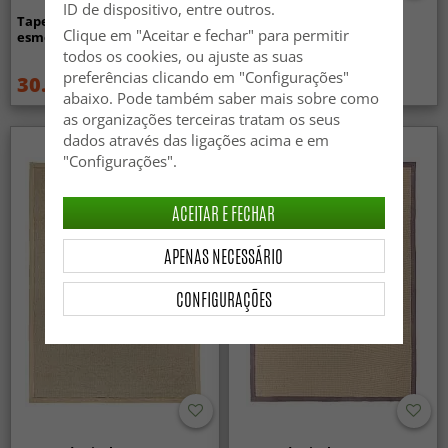
ID de dispositivo, entre outros.
Tapete de sisal - Agave (verde
Tapete de sisal - Agave
Clique em "Aceitar e fechar" para permitir
esmeralda)
(preto/offwhite)
todos os cookies, ou ajuste as suas
preferências clicando em "Configurações"
30.99 €
135.99 €
62.99 €
abaixo. Pode também saber mais sobre como
as organizações terceiras tratam os seus
dados através das ligações acima e em
"Configurações".
ACEITAR E FECHAR
APENAS NECESSÁRIO
CONFIGURAÇÕES