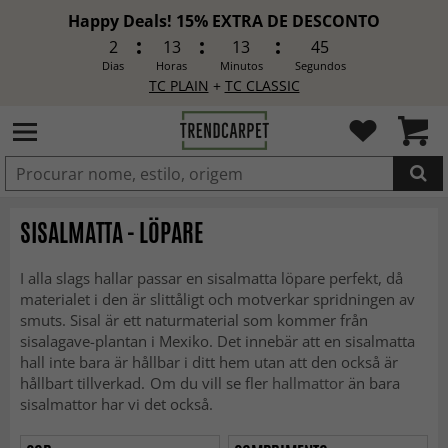
Happy Deals! 15% EXTRA DE DESCONTO
2
13
13
43
Dias
Horas
Minutos
Segundos
TC PLAIN
+
TC CLASSIC
ADICIONADO
SISALMATTA - LÖPARE
I alla slags hallar passar en sisalmatta löpare perfekt, då
materialet i den är slittåligt och motverkar spridningen av
smuts. Sisal är ett naturmaterial som kommer från
sisalagave-plantan i Mexiko. Det innebär att en sisalmatta
hall inte bara är hållbar i ditt hem utan att den också är
hållbart tillverkad.
Om du vill se fler
hallmattor
än bara
sisalmattor har vi det också.