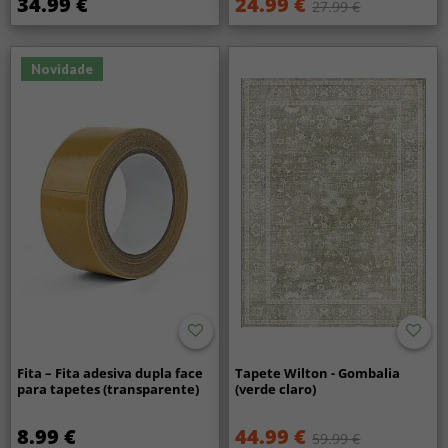
34.99 €
24.99 €
27.99 €
Novidade
Fita – Fita adesiva dupla face
Tapete Wilton - Gombalia
para tapetes (transparente)
(verde claro)
8.99 €
44.99 €
59.99 €