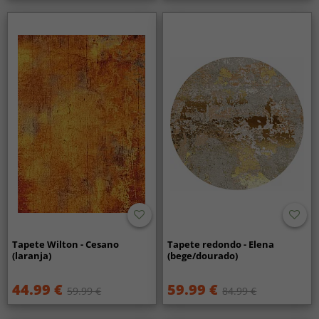
Tapete Wilton - Cesano
Tapete redondo - Elena
(laranja)
(bege/dourado)
44.99 €
59.99 €
59.99 €
84.99 €