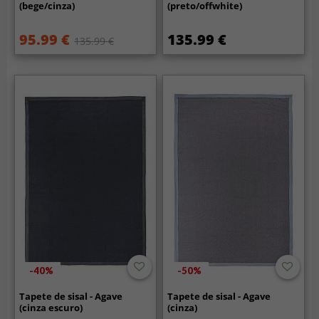
(bege/cinza)
(preto/offwhite)
95.99 €
135.99 €
135.99 €
-40%
-50%
Tapete de sisal - Agave
Tapete de sisal - Agave
(cinza escuro)
(cinza)