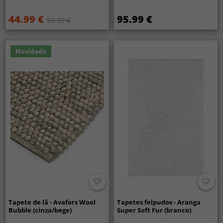
44.99 €
95.99 €
59.99 €
Novidade
Tapete de lã - Avafors Wool
Tapetes felpudos - Aranga
Bubble (cinza/bege)
Super Soft Fur (branco)