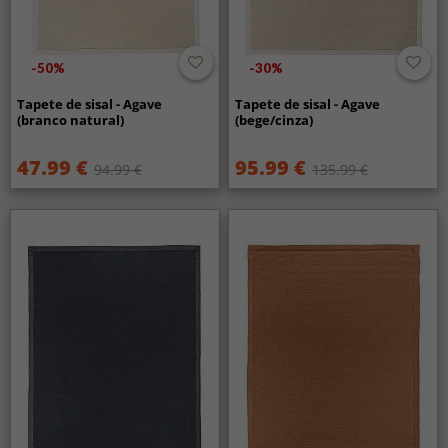
-50%
-30%
Tapete de sisal - Agave
Tapete de sisal - Agave
(branco natural)
(bege/cinza)
47.99 €
95.99 €
94.99 €
135.99 €