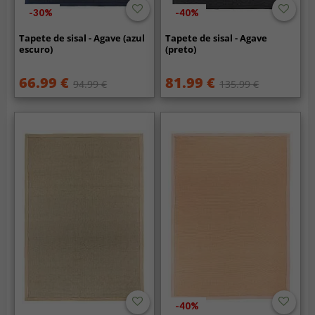
-30%
-40%
Tapete de sisal - Agave (azul
Tapete de sisal - Agave
escuro)
(preto)
66.99 €
81.99 €
94.99 €
135.99 €
-40%