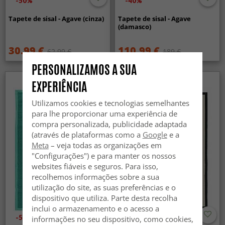
-50%
-40%
Tapete de sisal - Agave (cinza)
Tapete de sisal - Agave
(damasco)
30.99 €
110.99 €
62.99 €
189 €
PERSONALIZAMOS A SUA
EXPERIÊNCIA
Utilizamos cookies e tecnologias semelhantes
para lhe proporcionar uma experiência de
compra personalizada, publicidade adaptada
(através de plataformas como a
Google
e a
Meta
– veja todas as organizações em
"Configurações") e para manter os nossos
websites fiáveis e seguros. Para isso,
recolhemos informações sobre a sua
utilização do site, as suas preferências e o
dispositivo que utiliza. Parte desta recolha
inclui o armazenamento e o acesso a
-50%
informações no seu dispositivo, como cookies,