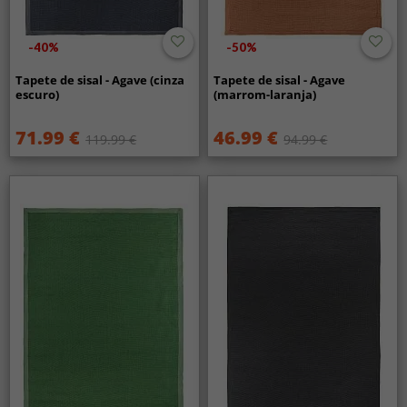
-40%
-50%
Tapete de sisal - Agave (cinza
Tapete de sisal - Agave
escuro)
(marrom-laranja)
71.99 €
46.99 €
119.99 €
94.99 €