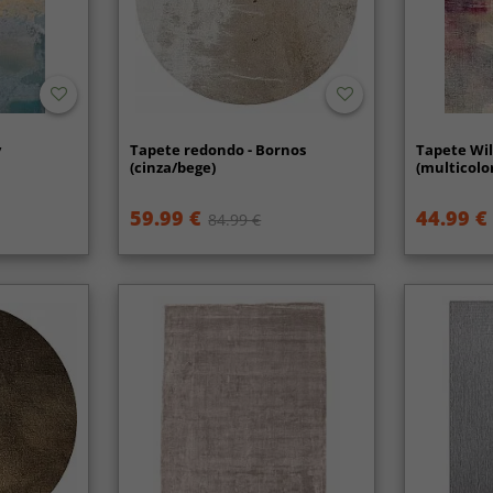
y
Tapete redondo - Bornos
Tapete Wil
(cinza/bege)
(multicolo
59.99 €
44.99 €
84.99 €