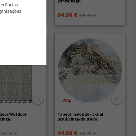
to)
(cinza/bege)
ferências
ganizações
€
64.99 €
129.99 €
-70%
ndoor/Outdoor
Tapete redondo - Ekual
cinza)
(azul/cinza/dourado)
44.99 €
139.99 €
149.99 €