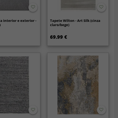
 interior e exterior -
Tapete Wilton - Art Silk (cinza
)
claro/bege)
69.99 €