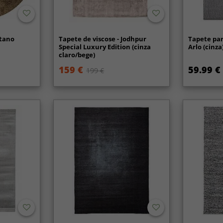
stano
Tapete de viscose - Jodhpur
Tapete para
Special Luxury Edition (cinza
Arlo (cinza
claro/bege)
159 €
59.99 €
199 €