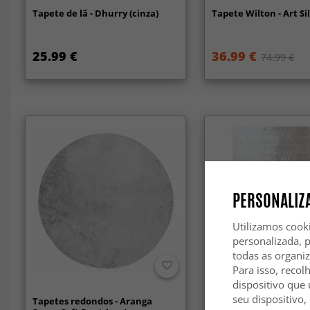
Tapete de lã - Dhurry (cinza)
Tapete Wilton - Art Sil
25.99 €
36.99 €
74.99 €
PERSONALIZA
Utilizamos cook
personalizada, 
todas as organi
Para isso, recol
dispositivo que 
seu dispositivo,
Tapetes redondos - Aranga
Tapete Wilton - Born