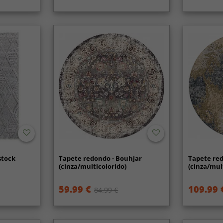
stock
Tapete redondo - Bouhjar
Tapete red
(cinza/multicolorido)
(cinza/mul
59.99 €
109.99 
84.99 €