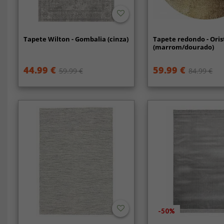
Tapete Wilton - Gombalia (cinza)
Tapete redondo - Ori
(marrom/dourado)
44.99 €
59.99 €
59.99 €
84.99 €
-50%