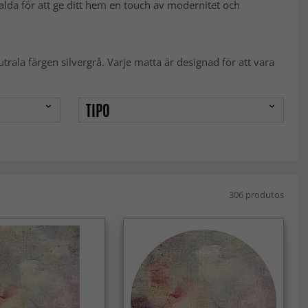
valda för att ge ditt hem en touch av modernitet och
trala färgen silvergrå. Varje matta är designad för att vara
TIPO
306 produtos