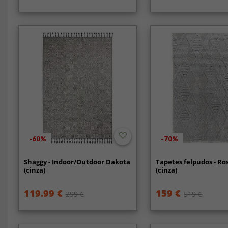
-60%
-70%
Shaggy - Indoor/Outdoor Dakota
Tapetes felpudos - Ro
(cinza)
(cinza)
119.99 €
159 €
299 €
519 €