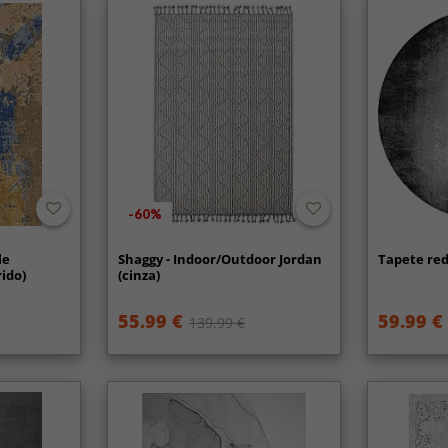
-60%
le
Shaggy - Indoor/Outdoor Jordan
Tapete red
rido)
(cinza)
55.99 €
59.99 €
139.99 €