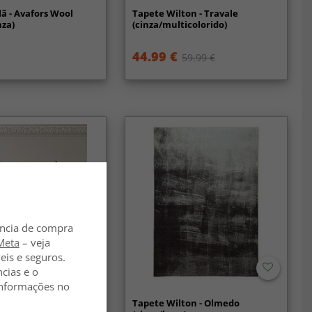
lã - Avafors Wool
Tapete Wilton - Travale
nza)
(cinza/multicolorido)
44.99 €
59.99 €
ência de compra
Meta
– veja
eis e seguros.
ncias e o
 informações no
lã - Otago
Tapete Wilton - Olmedo