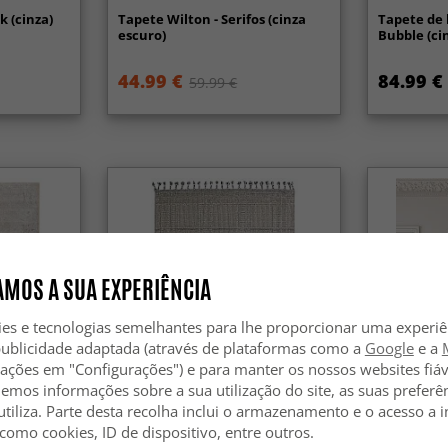
k (cinza)
Tapete Wilton - Serifos (cinza
Tapete de 
escuro)
Bubble (ci
44.99 €
84.99 €
59.99 €
MOS A SUA EXPERIÊNCIA
ies e tecnologias semelhantes para lhe proporcionar uma experi
publicidade adaptada (através de plataformas como a
Google
e a
zações em "Configurações") e para manter os nossos websites fiáv
hemos informações sobre a sua utilização do site, as suas preferê
-60%
utiliza. Parte desta recolha inclui o armazenamento e o acesso a
 como cookies, ID de dispositivo, entre outros.
os
Shaggy - Indoor/Outdoor
Tapete de 