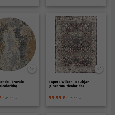
ondo - Travale
Tapete Wilton - Bouhjar
ticolorido)
(cinza/multicolorido)
€
99.99 €
149.99 €
129.99 €