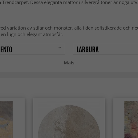
på Trendcarpet. Dessa eleganta mattor i silvergrå toner är noga ut
d variation av stilar och mönster, alla i den sofistikerade och neu
 en lugn och elegant atmosfär.
ENTO
LARGURA
Mais