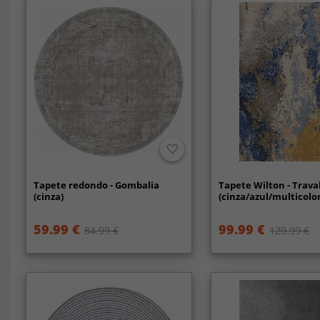
Tapete redondo - Gombalia
Tapete Wilton - Trava
(cinza)
(cinza/azul/multicolo
59.99 €
99.99 €
84.99 €
129.99 €