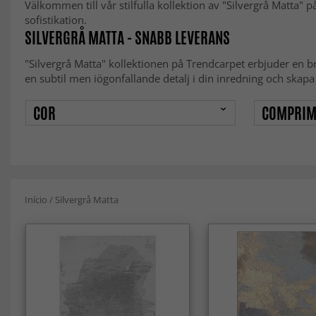
Välkommen till vår stilfulla kollektion av "Silvergrå Matta" 
sofistikation.
SILVERGRÅ MATTA - SNABB LEVERANS
"Silvergrå Matta" kollektionen på Trendcarpet erbjuder en bre
en subtil men iögonfallande detalj i din inredning och skapa
COR
COMPRIM
Início
/
Silvergrå Matta