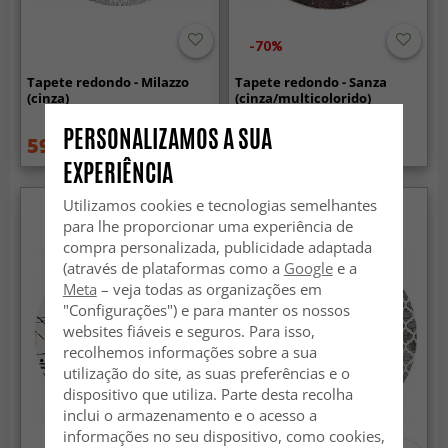
-70%
Tapete redondo - Milazzo
Tapete redondo - Sanza
(cinza)
(cinza/multicolorido)
PERSONALIZAMOS A SUA
59.99 €
25.99 €
84.99 €
84.99 €
EXPERIÊNCIA
Utilizamos cookies e tecnologias semelhantes
para lhe proporcionar uma experiência de
compra personalizada, publicidade adaptada
(através de plataformas como a
Google
e a
Meta
– veja todas as organizações em
"Configurações") e para manter os nossos
websites fiáveis e seguros. Para isso,
recolhemos informações sobre a sua
utilização do site, as suas preferências e o
dispositivo que utiliza. Parte desta recolha
inclui o armazenamento e o acesso a
informações no seu dispositivo, como cookies,