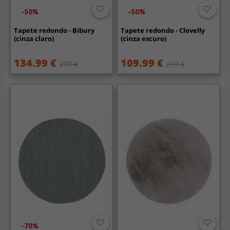
-50%
-50%
Tapete redondo - Bibury
Tapete redondo - Clovelly
(cinza claro)
(cinza escuro)
134.99 €
109.99 €
279 €
219 €
-70%