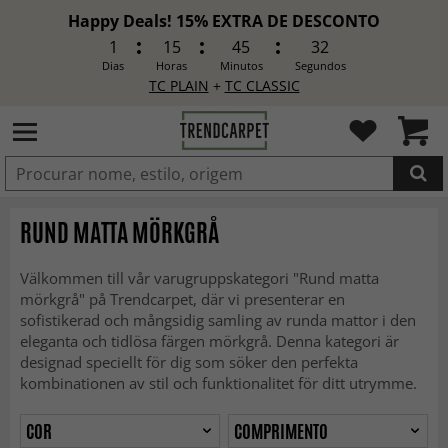
Happy Deals! 15% EXTRA DE DESCONTO
1
15
45
30
Dias
Horas
Minutos
Segundos
TC PLAIN
+
TC CLASSIC
ADICIONADO
RUND MATTA MÖRKGRÅ
Välkommen till vår varugruppskategori "Rund matta
mörkgrå" på Trendcarpet, där vi presenterar en
sofistikerad och mångsidig samling av runda mattor i den
eleganta och tidlösa färgen mörkgrå. Denna kategori är
designad speciellt för dig som söker den perfekta
kombinationen av stil och funktionalitet för ditt utrymme.
COR
COMPRIMENTO