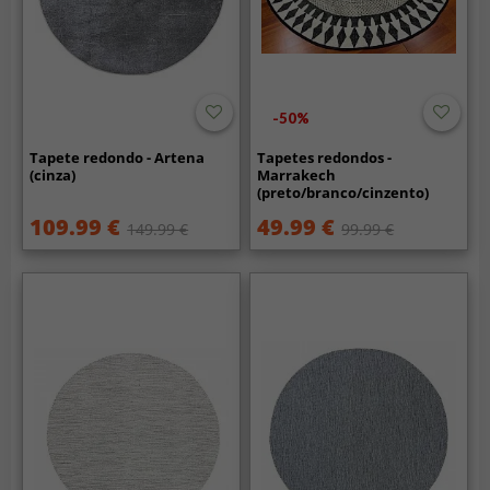
-50%
Tapete redondo - Artena
Tapetes redondos -
(cinza)
Marrakech
(preto/branco/cinzento)
(redondo)
109.99 €
49.99 €
149.99 €
99.99 €