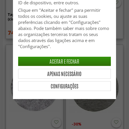
ID de dispositivo, entre outros.
-70%
Clique em "Aceitar e fechar" para permitir
Tapete redondo - Lawrance
Tapete redondo - Gabes
todos os cookies, ou ajuste as suas
(cinza/branco)
(cinza)
preferências clicando em "Configurações"
abaixo. Pode também saber mais sobre como
74.99 €
25.99 €
149.99 €
84.99 €
as organizações terceiras tratam os seus
dados através das ligações acima e em
"Configurações".
ACEITAR E FECHAR
APENAS NECESSÁRIO
CONFIGURAÇÕES
-30%