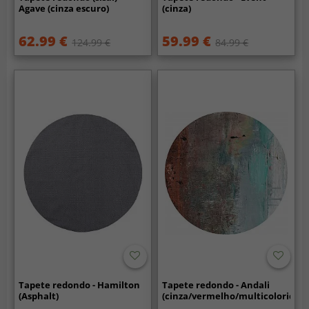
Agave (cinza escuro)
(cinza)
62.99 €
59.99 €
124.99 €
84.99 €
Tapete redondo - Hamilton
Tapete redondo - Andali
(Asphalt)
(cinza/vermelho/multicolorido)