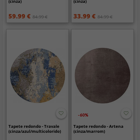
(cinza)
(cinza)
59.99 €
33.99 €
84.99 €
84.99 €
-60%
Tapete redondo - Travale
Tapete redondo - Artena
(cinza/azul/multicolorido)
(cinza/marrom)