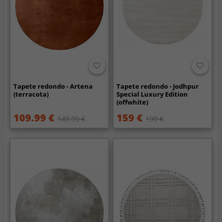
Tapete redondo - Artena
Tapete redondo - Jodhpur
(terracota)
Special Luxury Edition
(offwhite)
109.99 €
159 €
149.99 €
199 €