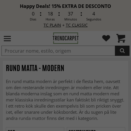
Happy Deals! 15% EXTRA DE DESCONTO
0
18
37
2
Dias
Horas
Minutos
Segundos
TC PLAIN
+
TC CLASSIC
ADICIONADO
RUND MATTA - MODERN
En rund matta modern är perfekt i de flesta hem, oavsett
om den resterande inredningen är modern eller inte. Att
blanda moderna inslag som en rund matta modern med
mer klassiska inredningsstilar kan faktiskt bli riktigt snyggt.
I ett retro kök skulle den exempelvis bli som pricken över
i:et, eller snarare under köksbordet. Är du sugen på lite
andra
runda mattor
finns det med i kategorin.