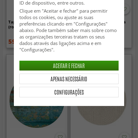
ID de dispositivo, entre outros.
Clique em "Aceitar e fechar" para permitir
todos os cookies, ou ajuste as suas
Tapete redondo - Magnolia
Tapetes redondos - Aranga
preferências clicando em "Configurações"
(rosa)
Super Soft Fur (cinza)
abaixo. Pode também saber mais sobre como
as organizações terceiras tratam os seus
59.99 €
34.99 €
84.99 €
dados através das ligações acima e em
"Configurações".
Novidade
ACEITAR E FECHAR
APENAS NECESSÁRIO
CONFIGURAÇÕES