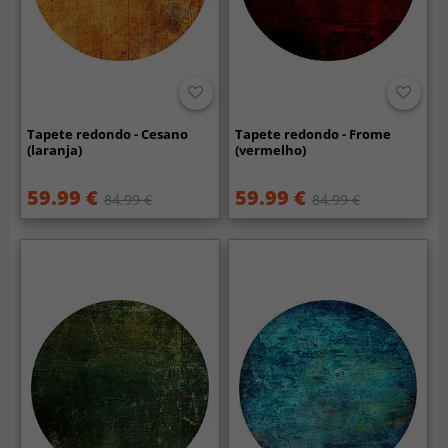
Tapete redondo - Cesano
Tapete redondo - Frome
(laranja)
(vermelho)
59.99 €
59.99 €
84.99 €
84.99 €