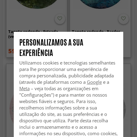
Tapete redondo - Estrada
Tapete redondo - Pardos
(verde)
(azul)
PERSONALIZAMOS A SUA
59.99 €
59.99 €
EXPERIÊNCIA
84.99 €
84.99 €
Utilizamos cookies e tecnologias semelhantes
para lhe proporcionar uma experiência de
compra personalizada, publicidade adaptada
(através de plataformas como a
Google
e a
Meta
– veja todas as organizações em
"Configurações") e para manter os nossos
websites fiáveis e seguros. Para isso,
recolhemos informações sobre a sua
utilização do site, as suas preferências e o
dispositivo que utiliza. Parte desta recolha
inclui o armazenamento e o acesso a
informações no seu dispositivo, como cookies,