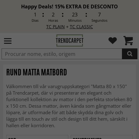
Happy Deals! 15% EXTRA DE DESCONTO
1
2
23
5
Dias
Horas
Minutos
Segundos
TC PLAIN
+
TC CLASSIC
ADICIONADO
RUND MATTA MATBORD
Välkommen till vår varugruppskategori "Matta 80 x 150"
på Trendcarpet, där vi presenterar en elegant och
funktionell kollektion av mattor i den perfekta storleken 80
x 150 cm. Dessa mattor, även kända som gångmattor eller
löpare, är utformade för att både skydda dina golv och
lägga till en touch av stil och design till ditt hem, särskilt i
hallen eller korridoren.