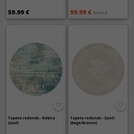
59.99 €
59.99 €
84.99 €
Tapete redondo - Kebira
Tapete redondo - Santi
(azul)
(bege/branco)