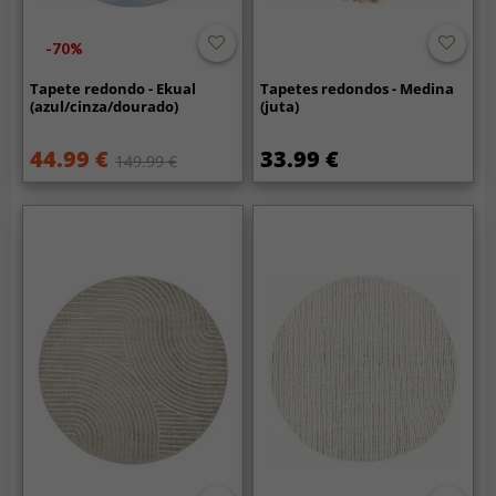
-70%
Tapete redondo - Ekual
Tapetes redondos - Medina
(azul/cinza/dourado)
(juta)
44.99 €
33.99 €
149.99 €