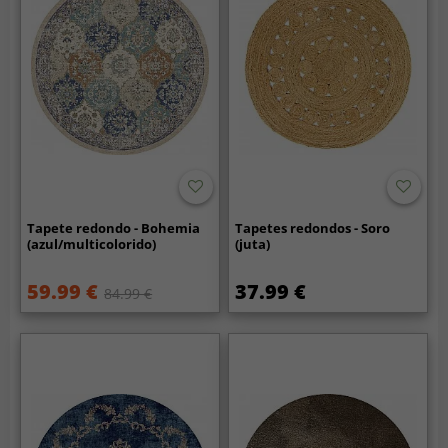
Tapete redondo - Bohemia
Tapetes redondos - Soro
(azul/multicolorido)
(juta)
59.99 €
37.99 €
84.99 €