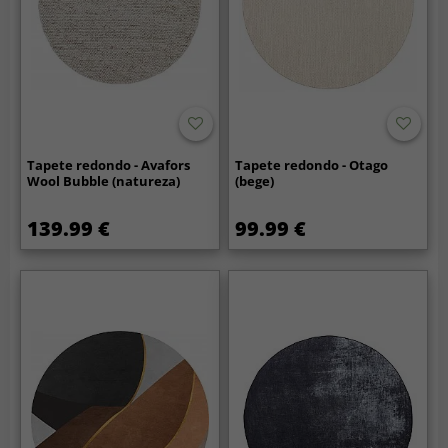
Tapete redondo - Avafors
Tapete redondo - Otago
Wool Bubble (natureza)
(bege)
139.99 €
99.99 €