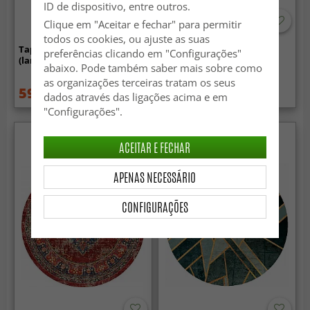
ID de dispositivo, entre outros.
Clique em "Aceitar e fechar" para permitir
todos os cookies, ou ajuste as suas
Tapete redondo - Cesano
Tapete redondo - Frome
preferências clicando em "Configurações"
(laranja)
(vermelho)
abaixo. Pode também saber mais sobre como
as organizações terceiras tratam os seus
59.99 €
59.99 €
84.99 €
84.99 €
dados através das ligações acima e em
"Configurações".
ACEITAR E FECHAR
APENAS NECESSÁRIO
CONFIGURAÇÕES