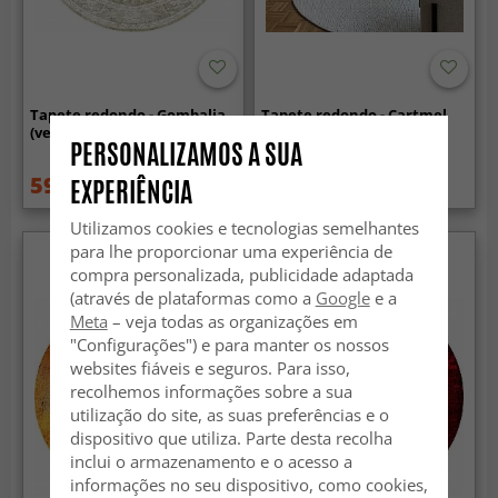
Tapete redondo - Gombalia
Tapete redondo - Cartmel
(verde claro)
(offwhite)
PERSONALIZAMOS A SUA
59.99 €
79.99 €
EXPERIÊNCIA
84.99 €
Utilizamos cookies e tecnologias semelhantes
para lhe proporcionar uma experiência de
compra personalizada, publicidade adaptada
(através de plataformas como a
Google
e a
Meta
– veja todas as organizações em
"Configurações") e para manter os nossos
websites fiáveis e seguros. Para isso,
recolhemos informações sobre a sua
utilização do site, as suas preferências e o
dispositivo que utiliza. Parte desta recolha
inclui o armazenamento e o acesso a
informações no seu dispositivo, como cookies,