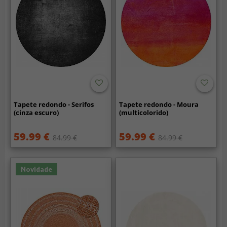
Tapete redondo - Serifos
Tapete redondo - Moura
(cinza escuro)
(multicolorido)
59.99 €
59.99 €
84.99 €
84.99 €
Novidade