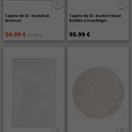
Tapete de lã - Hamilton
Tapete de lã - Avafors Wool
(branco)
Bubble (cinza/bege)
24.99 €
95.99 €
27.99 €