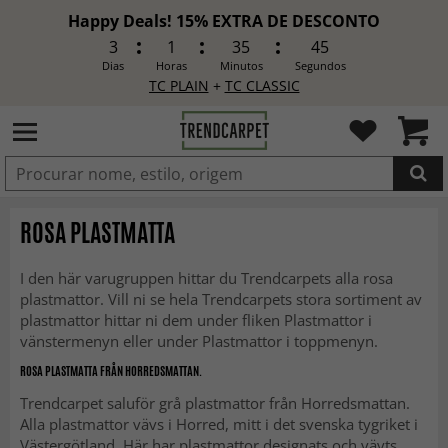
Happy Deals! 15% EXTRA DE DESCONTO
3
1
35
43
Dias
Horas
Minutos
Segundos
TC PLAIN
+
TC CLASSIC
ADICIONADO
ROSA PLASTMATTA
I den här varugruppen hittar du Trendcarpets alla rosa
plastmattor. Vill ni se hela Trendcarpets stora sortiment av
plastmattor hittar ni dem under fliken Plastmattor i
vänstermenyn eller under Plastmattor i toppmenyn.
ROSA PLASTMATTA FRÅN HORREDSMATTAN.
Trendcarpet saluför grå plastmattor från Horredsmattan.
Alla plastmattor vävs i Horred, mitt i det svenska tygriket i
Västergötland. Här har plastmattor designats och vävts