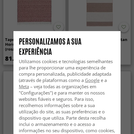
PERSONALIZAMOS A SUA
Tapetes de Plástico e Fio -
Plastmattor - Horredsmattan
Horredsmattan Svea Mix
Markis (rosa)
(rosa)
EXPERIÊNCIA
81.99 €
107.99 €
Utilizamos cookies e tecnologias semelhantes
para lhe proporcionar uma experiência de
compra personalizada, publicidade adaptada
(através de plataformas como a
Google
e a
Meta
– veja todas as organizações em
"Configurações") e para manter os nossos
websites fiáveis e seguros. Para isso,
recolhemos informações sobre a sua
utilização do site, as suas preferências e o
dispositivo que utiliza. Parte desta recolha
inclui o armazenamento e o acesso a
informações no seu dispositivo, como cookies,