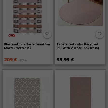
-30%
Plastmattor - Horredsmattan
Tapete redondo - Recycled
Märta (rost/rosa)
PET with viscose look (rosa)
209 €
39.99 €
289 €