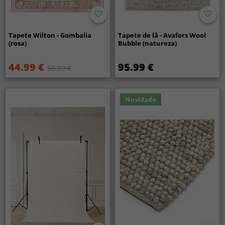
Tapete Wilton - Gombalia
Tapete de lã - Avafors Wool
(rosa)
Bubble (natureza)
44.99 €
95.99 €
59.99 €
Novidade