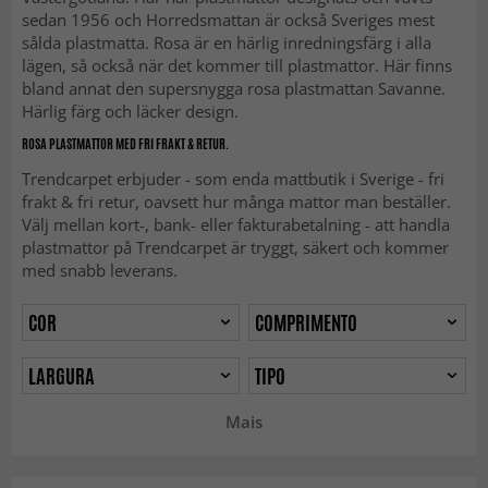
sedan 1956 och Horredsmattan är också Sveriges mest
sålda plastmatta. Rosa är en härlig inredningsfärg i alla
lägen, så också när det kommer till plastmattor. Här finns
bland annat den supersnygga rosa plastmattan Savanne.
Härlig färg och läcker design.
ROSA PLASTMATTOR MED FRI FRAKT & RETUR.
Trendcarpet erbjuder - som enda mattbutik i Sverige - fri
frakt & fri retur, oavsett hur många mattor man beställer.
Välj mellan kort-, bank- eller fakturabetalning - att handla
plastmattor på Trendcarpet är tryggt, säkert och kommer
med snabb leverans.
COR
COMPRIMENTO
LARGURA
TIPO
Mais