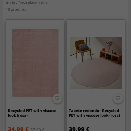
Início
/
Rosa plastmatta
18 produtos
Recycled PET with viscose
Tapete redondo - Recycled
look (rosa)
PET with viscose look (rosa)
34.99 €
39.99 €
57.99 €