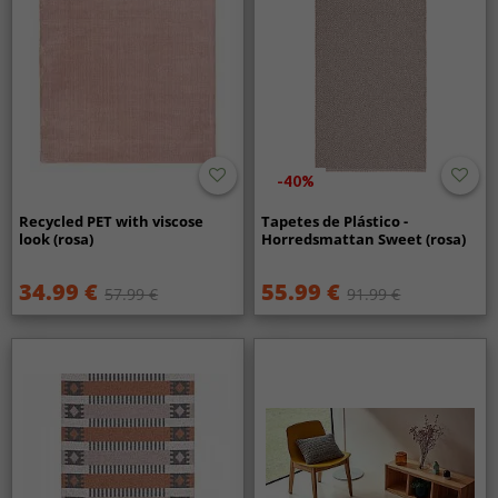
-40%
Recycled PET with viscose
Tapetes de Plástico -
look (rosa)
Horredsmattan Sweet (rosa)
34.99 €
55.99 €
57.99 €
91.99 €