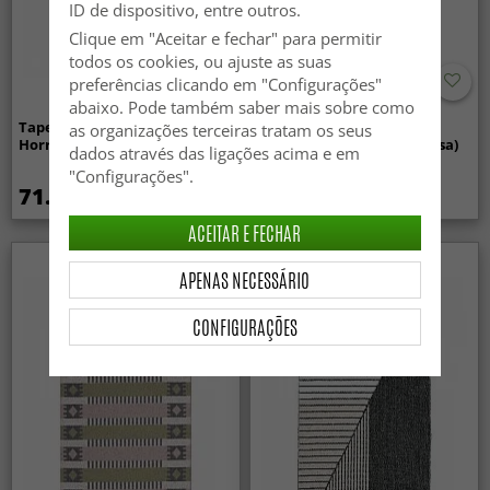
ID de dispositivo, entre outros.
Clique em "Aceitar e fechar" para permitir
todos os cookies, ou ajuste as suas
preferências clicando em "Configurações"
abaixo. Pode também saber mais sobre como
Tapetes de Plástico -
Tapetes de Plástico -
as organizações terceiras tratam os seus
Horredsmattan Alfie (rosa)
Horredsmattan Circus (rosa)
dados através das ligações acima e em
"Configurações".
71.99 €
35.99 €
ACEITAR E FECHAR
APENAS NECESSÁRIO
CONFIGURAÇÕES