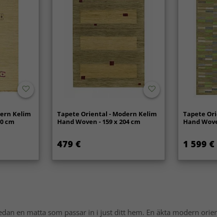
dern Kelim
Tapete Oriental - Modern Kelim
Tapete Ori
00 cm
Hand Woven - 159 x 204 cm
Hand Woven
479 €
1 599 €
sedan en matta som passar in i just ditt hem. En äkta modern ori