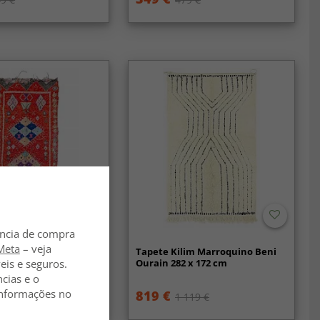
ência de compra
Meta
– veja
rbere Marroquino
Tapete Kilim Marroquino Beni
te 340 x 155 cm
Ourain 282 x 172 cm
eis e seguros.
ncias e o
 informações no
819 €
9 €
1 119 €