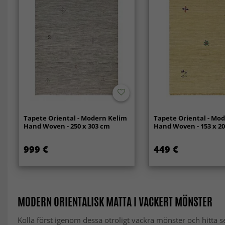
Tapete Oriental - Modern Kelim
Tapete Oriental - Mo
Hand Woven - 250 x 303 cm
Hand Woven - 153 x 2
999 €
449 €
MODERN ORIENTALISK MATTA I VACKERT MÖNSTER
Kolla först igenom dessa otroligt vackra mönster och hitta 