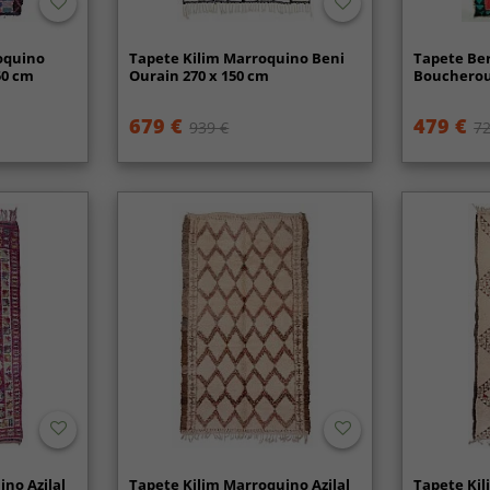
oquino
Tapete Kilim Marroquino Beni
Tapete Be
50 cm
Ourain 270 x 150 cm
Boucheroui
679 €
479 €
939 €
72
no Azilal
Tapete Kilim Marroquino Azilal
Tapete Kil