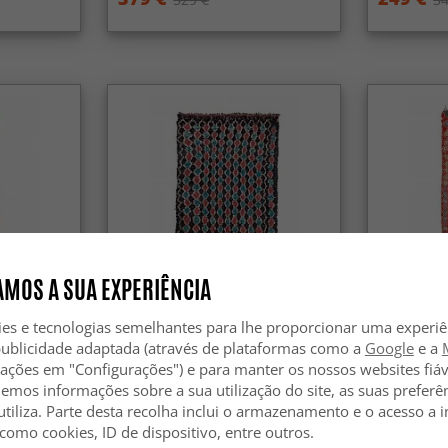
MOS A SUA EXPERIÊNCIA
ies e tecnologias semelhantes para lhe proporcionar uma experi
publicidade adaptada (através de plataformas como a
Google
e a
oquino
Tapete Berbere Marroquino
Tapete Be
30 cm
Boucherouite 395 x 180 cm
Boucheroui
zações em "Configurações") e para manter os nossos websites fiáv
hemos informações sobre a sua utilização do site, as suas preferê
utiliza. Parte desta recolha inclui o armazenamento e o acesso a
519 €
389 €
719 €
52
 como cookies, ID de dispositivo, entre outros.