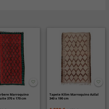
erbere Marroquino
Tapete Kilim Marroquino Azilal
ite 370 x 170 cm
340 x 190 cm