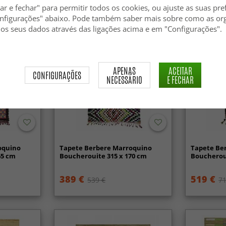
ar e fechar" para permitir todos os cookies, ou ajuste as suas pre
nfigurações" abaixo. Pode também saber mais sobre como as or
 os seus dados através das ligações acima e em "Configurações".
APENAS
ACEITAR
CONFIGURAÇÕES
NECESSÁRIO
E FECHAR
oquino
Tapete Berbere Marroquino
Tapete Be
65 cm
Boucherouite 315 x 170 cm
Boucheroui
389 €
519 €
539 €
71