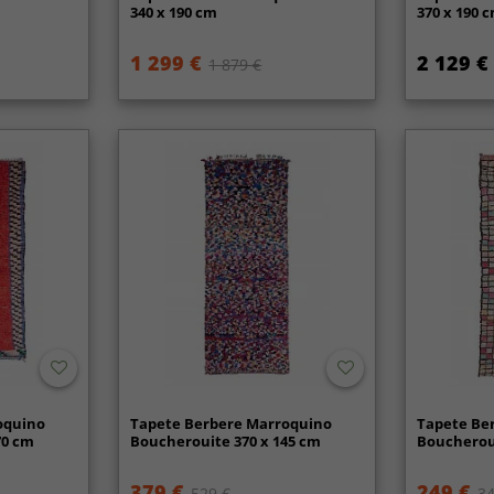
340 x 190 cm
370 x 190 
1 299 €
2 129 €
1 879 €
oquino
Tapete Berbere Marroquino
Tapete Be
70 cm
Boucherouite 370 x 145 cm
Boucheroui
379 €
249 €
529 €
34