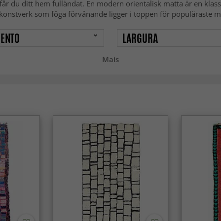
, får du ditt hem fulländat. En modern orientalisk matta är en klas
konstverk som föga förvånande ligger i toppen för populäraste ma
ENTO
LARGURA
Mais