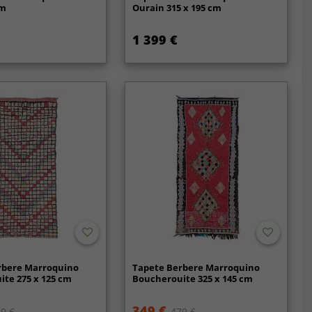
cm
Ourain 315 x 195 cm
1 399 €
rbere Marroquino
Tapete Berbere Marroquino
te 275 x 125 cm
Boucherouite 325 x 145 cm
349 €
9 €
479 €