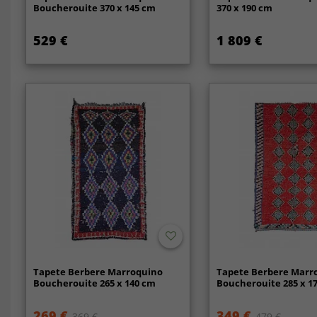
Boucherouite 370 x 145 cm
370 x 190 cm
529 €
1 809 €
Tapete Berbere Marroquino
Tapete Berbere Marr
Boucherouite 265 x 140 cm
Boucherouite 285 x 1
269 €
349 €
369 €
479 €