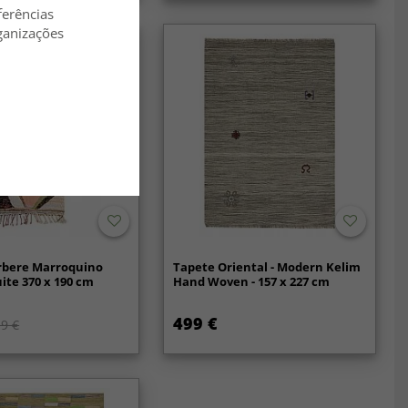
ferências
ganizações
rbere Marroquino
Tapete Oriental - Modern Kelim
te 370 x 190 cm
Hand Woven - 157 x 227 cm
499 €
9 €