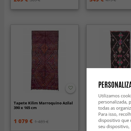
PERSONALIZA
Utilizamos cook
personalizada, 
Tapete Kilim Marroquino Azilal
Tapete Berbere Marr
390 x 165 cm
Boucherouite 405 x 1
todas as organi
Para isso, recol
dispositivo que 
1 079 €
389 €
1 489 €
529 €
seu dispositivo,