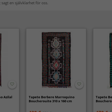
 sagt en självklarhet för oss.
o Azilal
Tapete Berbere Marroquino
Tapete B
Boucherouite 310 x 160 cm
Boucherou