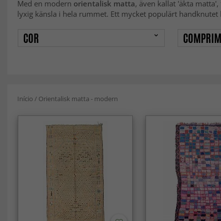
Med en modern
orientalisk matta
, även kallat 'äkta matta'
lyxig känsla i hela rummet. Ett mycket populärt handknutet 
COR
COMPRIM
Início
/
Orientalisk matta - modern