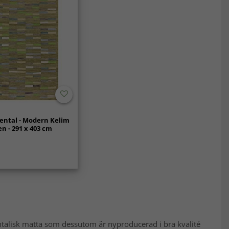
ental - Modern Kelim
 - 291 x 403 cm
entalisk matta som dessutom är nyproducerad i bra kvalité