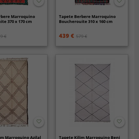
rbere Marroquino
Tapete Berbere Marroquino
te 370 x 170 cm
Boucherouite 310 x 160 cm
439 €
9 €
579 €
im Marroquino Azilal
Tapete Kilim Marroquino Beni