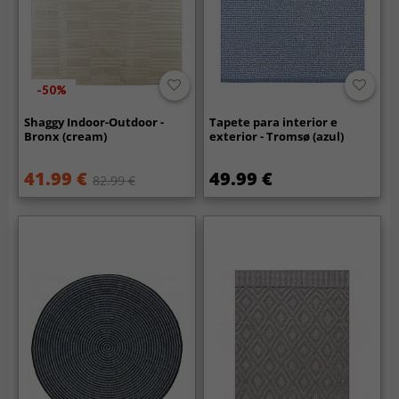
-50%
Shaggy Indoor-Outdoor -
Tapete para interior e
Bronx (cream)
exterior - Tromsø (azul)
41.99 €
49.99 €
82.99 €