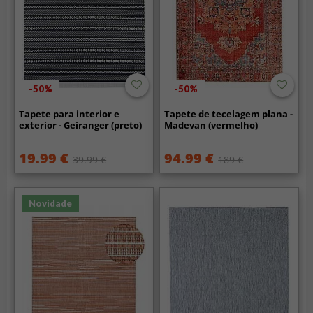
-50%
-50%
Tapete para interior e
Tapete de tecelagem plana -
exterior - Geiranger (preto)
Madevan (vermelho)
19.99 €
94.99 €
39.99 €
189 €
Novidade