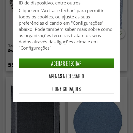
ID de dispositivo, entre outros.
Clique em "Aceitar e fechar" para permitir
todos os cookies, ou ajuste as suas
preferências clicando em "Configurações"
abaixo. Pode também saber mais sobre como
as organizações terceiras tratam os seus
dados através das ligações acima e em
Tapete redondo - Brussels
Tapete para interior e
"Configurações".
Swirl (preto)
exterior - Monsaraz (azul)
ACEITAR E FECHAR
59.99 €
49.99 €
APENAS NECESSÁRIO
CONFIGURAÇÕES