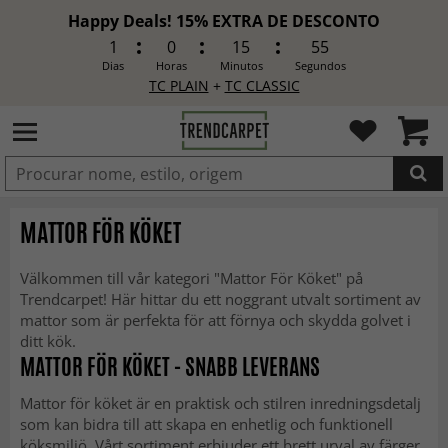
Happy Deals! 15% EXTRA DE DESCONTO
1
0
15
53
Dias
Horas
Minutos
Segundos
TC PLAIN
+
TC CLASSIC
ADICIONADO
MATTOR FÖR KÖKET
Välkommen till vår kategori "Mattor För Köket" på
Trendcarpet! Här hittar du ett noggrant utvalt sortiment av
mattor som är perfekta för att förnya och skydda golvet i
ditt kök.
MATTOR FÖR KÖKET - SNABB LEVERANS
Mattor för köket är en praktisk och stilren inredningsdetalj
som kan bidra till att skapa en enhetlig och funktionell
köksmiljö. Vårt sortiment erbjuder ett brett urval av färger,