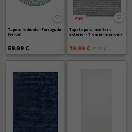
-50%
Tapete redondo - Ferragudo
Tapete para interior e
(verde)
exterior - Tromsø (marrom)
59.99 €
19.99 €
39.99 €