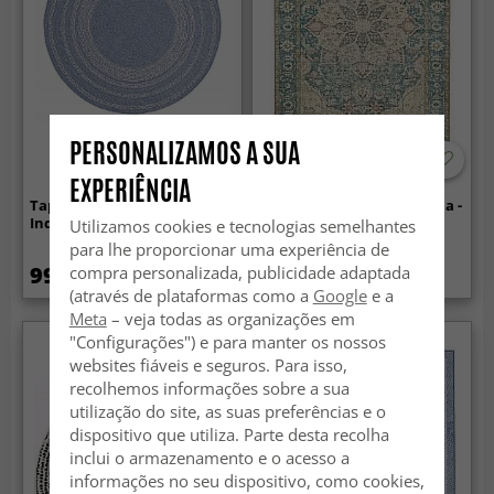
PERSONALIZAMOS A SUA
-50%
EXPERIÊNCIA
Tapete redondo -
Tapete de tecelagem plana -
Indoor/Outdoor Angus (azul)
Alvand (azul)
Utilizamos cookies e tecnologias semelhantes
para lhe proporcionar uma experiência de
99.99 €
29.99 €
compra personalizada, publicidade adaptada
59.99 €
(através de plataformas como a
Google
e a
Meta
– veja todas as organizações em
"Configurações") e para manter os nossos
websites fiáveis e seguros. Para isso,
recolhemos informações sobre a sua
utilização do site, as suas preferências e o
dispositivo que utiliza. Parte desta recolha
inclui o armazenamento e o acesso a
informações no seu dispositivo, como cookies,