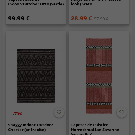
Indoor/Outdoor Otto (verde)
look (preto)
99.99 €
28.99 €
57.99 €
-70%
Shaggy Indoor-Outdoor -
Tapetes de Plástico -
Chester (antracite)
Horredsmattan Savanne
(vermelho)