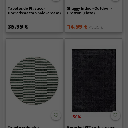
Tapetes de Plástico -
Shaggy Indoor-Outdoor -
Horredsmattan Solo (cream)
Preston (cinza)
35.99 €
14.99 €
49.99 €
-50%
Tapete redondo -
Recycled PET with viscose