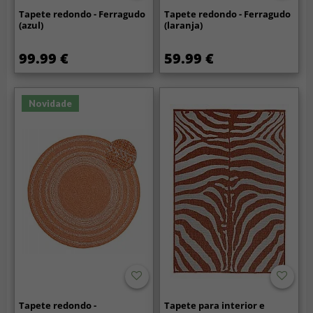
Tapete redondo - Ferragudo
Tapete redondo - Ferragudo
(azul)
(laranja)
99.99 €
59.99 €
Novidade
Tapete redondo -
Tapete para interior e