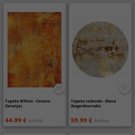
Tapete Wilton - Cesano
Tapete redondo - Elena
(laranja)
(bege/dourado)
44.99 €
59.99 €
59.99 €
84.99 €