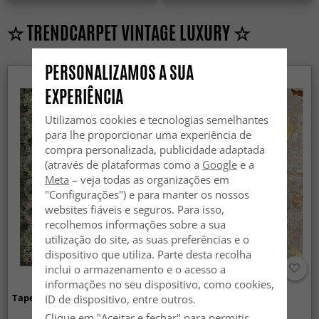
☆ TRENDCARPET VINTAGE LUXURY ☆
PERSONALIZAMOS A SUA
EXPERIÊNCIA
Utilizamos cookies e tecnologias semelhantes
para lhe proporcionar uma experiência de
compra personalizada, publicidade adaptada
(através de plataformas como a
Google
e a
Meta
– veja todas as organizações em
"Configurações") e para manter os nossos
websites fiáveis e seguros. Para isso,
recolhemos informações sobre a sua
utilização do site, as suas preferências e o
dispositivo que utiliza. Parte desta recolha
inclui o armazenamento e o acesso a
informações no seu dispositivo, como cookies,
Tapete Wilton - Taknis (verde)
Tapete Wilton - Elena
ID de dispositivo, entre outros.
(bege/dourado)
Clique em "Aceitar e fechar" para permitir