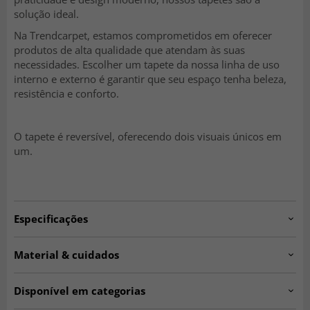
solução ideal.
Na Trendcarpet, estamos comprometidos em oferecer
produtos de alta qualidade que atendam às suas
necessidades. Escolher um tapete da nossa linha de uso
interno e externo é garantir que seu espaço tenha beleza,
resistência e conforto.
O tapete é reversível, oferecendo dois visuais únicos em
um.
Especificações
Artno:
205855-10010.SILVER.160x230
Material & cuidados
Fabricação:
Tecido à máquina.
Material:
100% Polipropileno.
Disponível em categorias
Origem:
Bélgica.