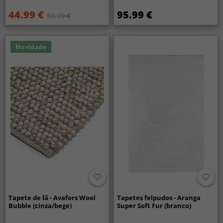
44.99 €
95.99 €
59.99 €
Novidade
Tapete de lã - Avafors Wool
Tapetes felpudos - Aranga
Bubble (cinza/bege)
Super Soft Fur (branco)