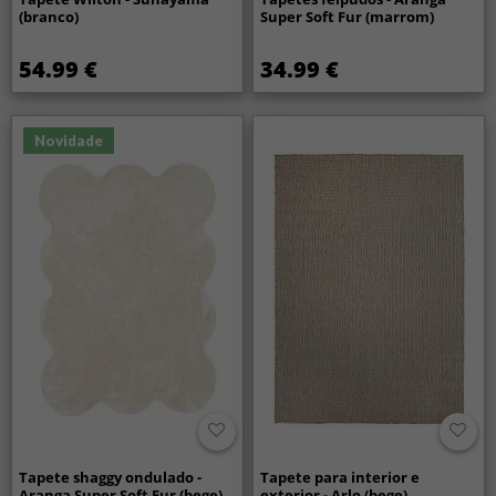
(branco)
Super Soft Fur (marrom)
54.99 €
34.99 €
Novidade
Tapete shaggy ondulado -
Tapete para interior e
Aranga Super Soft Fur (bege)
exterior - Arlo (bege)