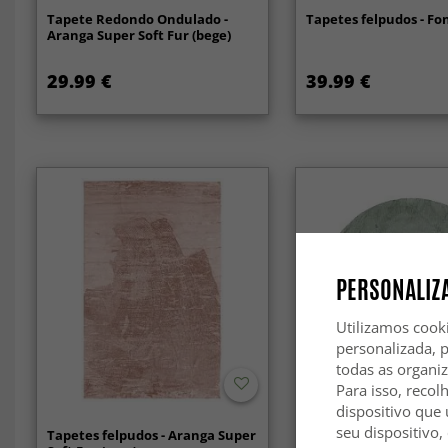
Tapete Redondo Ondulado -
Tapetes felpudos - Fon
Aranga Super Soft Fur (bege)
29.99 €
39.99 €
PERSONALIZA
Utilizamos cook
personalizada, 
todas as organi
Para isso, recol
dispositivo que 
seu dispositivo,
Tapetes felpudos - Aranga Super
Tapetes redondos - A