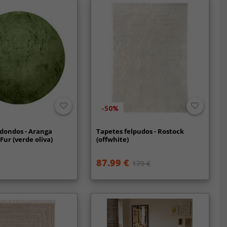
-50%
dondos - Aranga
Tapetes felpudos - Rostock
Fur (verde oliva)
(offwhite)
87.99 €
179 €