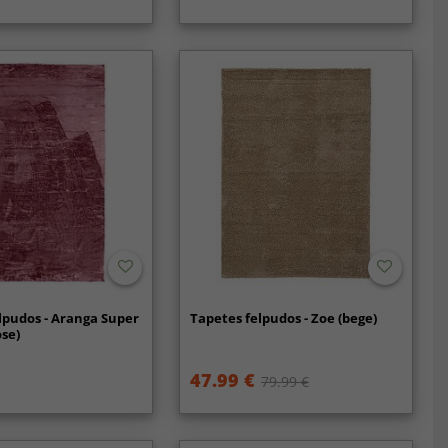
lpudos - Aranga Super
Tapetes felpudos - Zoe (bege)
ose)
47.99 €
79.99 €