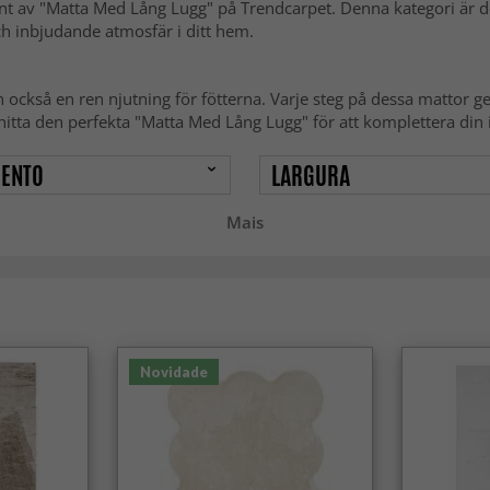
ent av "Matta Med Lång Lugg" på Trendcarpet. Denna kategori är 
ch inbjudande atmosfär i ditt hem.
n också en ren njutning för fötterna. Varje steg på dessa mattor 
hitta den perfekta "Matta Med Lång Lugg" för att komplettera din 
ENTO
LARGURA
Mais
Novidade