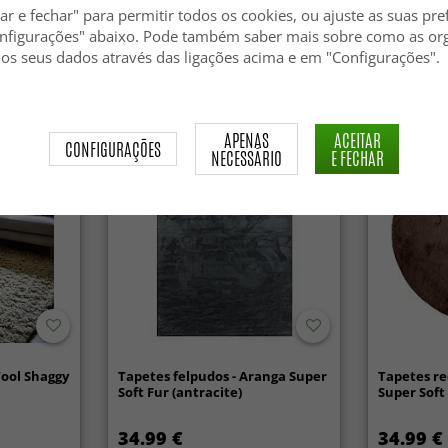
(offwhite)
Assimétric
ar e fechar" para permitir todos os cookies, ou ajuste as suas pre
Fur (marr
nfigurações" abaixo. Pode também saber mais sobre como as or
84.99 €
49.99 €
 os seus dados através das ligações acima e em "Configurações".
APENAS
ACEITAR
CONFIGURAÇÕES
NECESSÁRIO
E FECHAR
Wool Shaggy
Tapetes felpudos - Aranga Super
Tapetes re
Soft Fur (antracite)
Super Soft
34.99 €
34.99 €