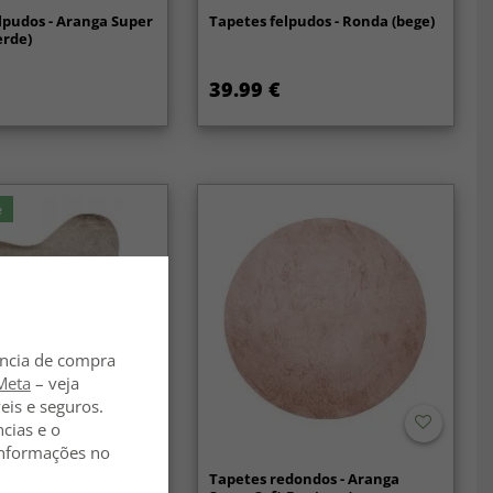
lpudos - Aranga Super
Tapetes felpudos - Ronda (bege)
erde)
39.99 €
e
ência de compra
Meta
– veja
eis e seguros.
ncias e o
 informações no
aggy Ondulado
Tapetes redondos - Aranga