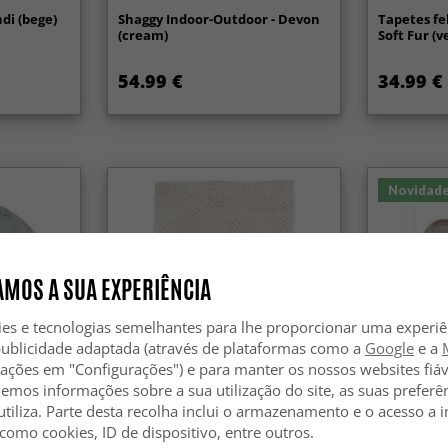
di (bege)
Shaggy Indoor-Outdoor - Devon
Tapetes fe
(cream)
Soft Fur (v
54.99 €
34.99 €
Novidad
MOS A SUA EXPERIÊNCIA
ies e tecnologias semelhantes para lhe proporcionar uma experi
publicidade adaptada (através de plataformas como a
Google
e a
zações em "Configurações") e para manter os nossos websites fiáv
hemos informações sobre a sua utilização do site, as suas preferê
utiliza. Parte desta recolha inclui o armazenamento e o acesso a
 como cookies, ID de dispositivo, entre outros.
ranga
Tapetes felpudos - Monti
Tapete Sh