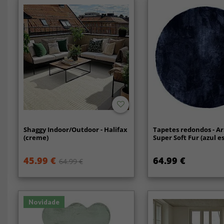
Shaggy Indoor/Outdoor - Halifax
Tapetes redondos - A
(creme)
Super Soft Fur (azul e
45.99 €
64.99 €
64.99 €
Novidade