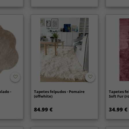
lado -
Tapetes felpudos - Pomaire
Tapetes fe
r
(offwhite)
Soft Fur (r
84.99 €
34.99 €