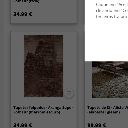
Soft Fur (rosa)
Super Soft Fur (verde)
Clique em "Aceit
clicando em "Co
34.99 €
34.99 €
terceiras tratam
Tapetes felpudos - Aranga Super
Tapete de lã - Aliste 
Soft Fur (marrom escuro)
(alabaster gleam)
34.99 €
99.99 €