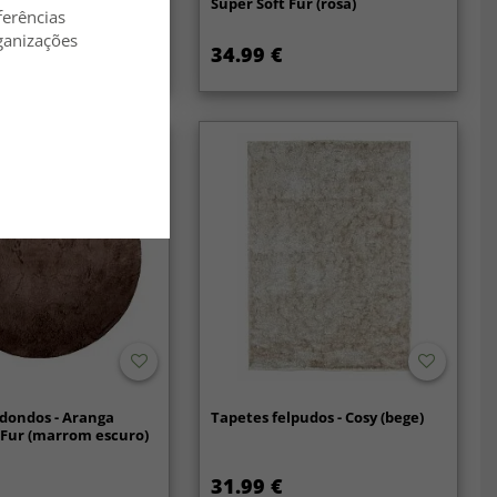
o - Aranga Super Soft
Super Soft Fur (rosa)
ferências
om)
ganizações
34.99 €
dondos - Aranga
Tapetes felpudos - Cosy (bege)
 Fur (marrom escuro)
31.99 €