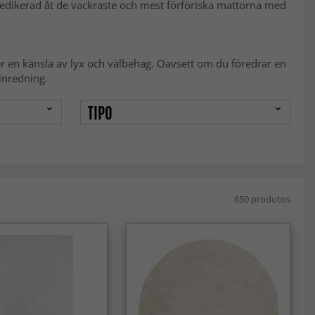
dedikerad åt de vackraste och mest förföriska mattorna med
ger en känsla av lyx och välbehag. Oavsett om du föredrar en
inredning.
TIPO
650 produtos