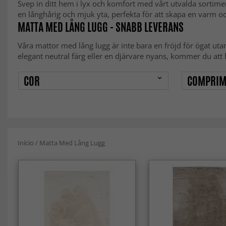
Svep in ditt hem i lyx och komfort med vårt utvalda sortim
en långhårig och mjuk yta, perfekta för att skapa en varm o
MATTA MED LÅNG LUGG - SNABB LEVERANS
Våra mattor med lång lugg är inte bara en fröjd för ögat uta
elegant neutral färg eller en djärvare nyans, kommer du att 
COR
COMPRIM
Início
/
Matta Med Lång Lugg