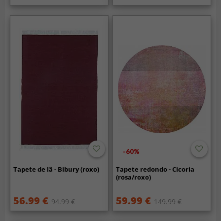
-60%
Tapete de lã - Bibury (roxo)
Tapete redondo - Cicoria
(rosa/roxo)
56.99 €
59.99 €
94.99 €
149.99 €