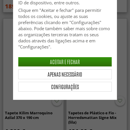
ID de dispositivo, entre outros.
189 €
1 239 €
379 €
1 719 €
Clique em "Aceitar e fechar" para permitir
todos os cookies, ou ajuste as suas
preferências clicando em "Configurações"
abaixo. Pode também saber mais sobre como
as organizações terceiras tratam os seus
dados através das ligações acima e em
"Configurações".
ACEITAR E FECHAR
APENAS NECESSÁRIO
CONFIGURAÇÕES
Tapete Kilim Marroquino
Tapetes de Plástico e Fio -
Azilal 370 x 190 cm
Horredsmattan Signe Mix
(lila)