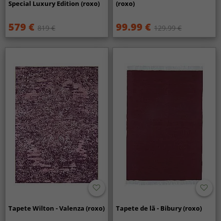
Special Luxury Edition (roxo)
(roxo)
579 €
99.99 €
819 €
129.99 €
Tapete Wilton - Valenza (roxo)
Tapete de lã - Bibury (roxo)