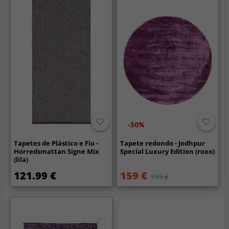
-50%
Tapetes de Plástico e Fio -
Tapete redondo - Jodhpur
Horredsmattan Signe Mix
Special Luxury Edition (roxo)
(lila)
121.99 €
159 €
199 €