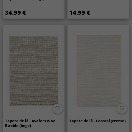
34.99 €
14.99 €
Tapete de lã - Avafors Wool
Tapete de lã - Coastal (creme)
Bubble (bege)