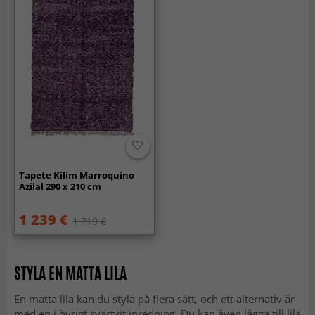
Tapete Kilim Marroquino
Azilal 290 x 210 cm
1 239 €
1 719 €
STYLA EN MATTA LILA
En matta lila kan du styla på flera sätt, och ett alternativ är
med en i övrigt svartvit inredning. Du kan även lägga till lila