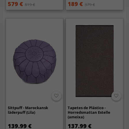
579 €
189 €
819 €
379 €
Sittpuff - Marockansk
Tapetes de Plástico -
läderpuff (Lila)
Horredsmattan Estelle
(ameixa)
139.99 €
137.99 €