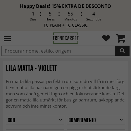
Happy Deals! 15% EXTRA DE DESCONTO
1
5
55
2
Dias
Horas
Minutos
Segundos
TC PLAIN
+
TC CLASSIC
ADICIONADO
LILA MATTA - VIOLETT
En matta lila passar perfekt i rum som du vill få in mer färg
i. En matta lila har nämligen en pigg och utstickande färg
men som ändå ger ett lugn och en fokuserande känsla. Det
gör en matta lila utmärkt för busiga barnrum, avkopplande
sovrum och inte minst kontor.
COR
COMPRIMENTO