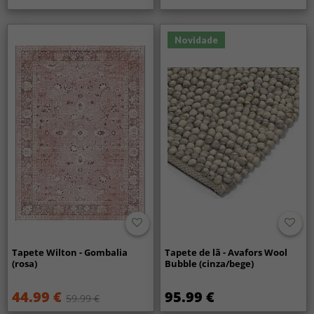
Novidade
Tapete Wilton - Gombalia
Tapete de lã - Avafors Wool
(rosa)
Bubble (cinza/bege)
44.99 €
95.99 €
59.99 €