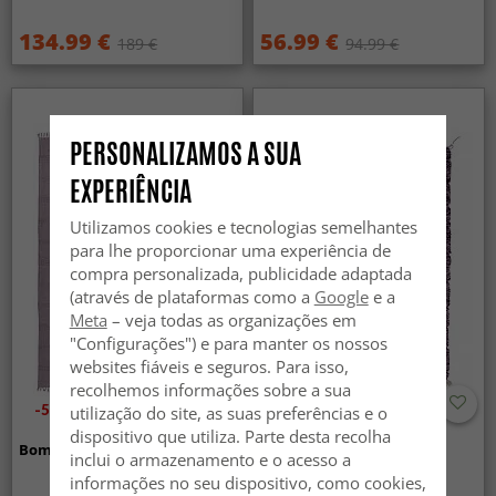
134.99 €
56.99 €
189 €
94.99 €
PERSONALIZAMOS A SUA
EXPERIÊNCIA
Utilizamos cookies e tecnologias semelhantes
para lhe proporcionar uma experiência de
compra personalizada, publicidade adaptada
(através de plataformas como a
Google
e a
Meta
– veja todas as organizações em
"Configurações") e para manter os nossos
websites fiáveis e seguros. Para isso,
recolhemos informações sobre a sua
-50%
utilização do site, as suas preferências e o
dispositivo que utiliza. Parte desta recolha
Bomullsmatta - Lilje (lila)
Tapete Kilim Marroquino
inclui o armazenamento e o acesso a
Azilal 290 x 210 cm
informações no seu dispositivo, como cookies,