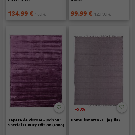
134.99 €
99.99 €
189 €
129.99 €
-50%
Tapete de viscose - Jodhpur
Bomullsmatta - Lilje (lila)
Special Luxury Edition (roxo)