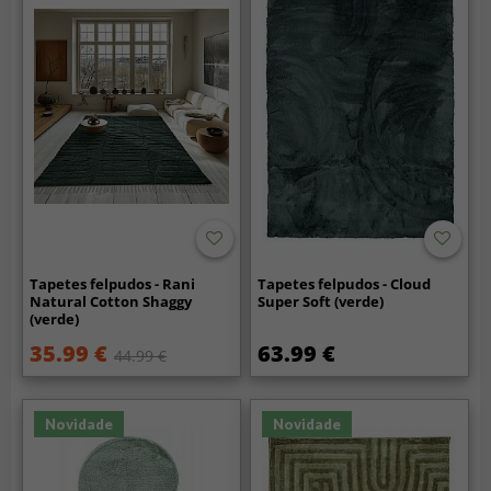
Tapetes felpudos - Rani
Tapetes felpudos - Cloud
Natural Cotton Shaggy
Super Soft (verde)
(verde)
35.99 €
63.99 €
44.99 €
Novidade
Novidade