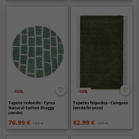
-50%
-50%
Tapete redondo - Cyrus
Tapetes felpudos - Conques
Natural Cotton Shaggy
(verde/branco)
(verde)
76.99 €
82.99 €
159 €
169 €