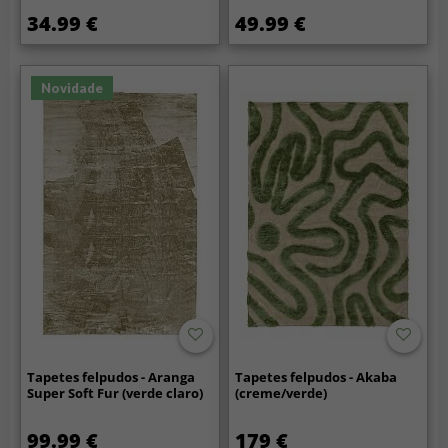
34.99 €
49.99 €
Novidade
Tapetes felpudos - Aranga
Tapetes felpudos - Akaba
Super Soft Fur (verde claro)
(creme/verde)
99.99 €
179 €