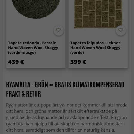
Tapete redondo - Fassale
Tapetes felpudos - Leknes
Hand Woven Wool Shaggy
Hand Woven Wool Shaggy
(verde-musgo)
(verde)
439 €
399 €
RYAMATTA - GRÖN » GRATIS KLIMATKOMPENSERAD
FRAKT & RETUR
Ryamattor är ett populärt val när det kommer till att inreda
ditt hem, och gröna mattor är särskilt eftertraktade på
grund av deras lugnande och avslappnande effekt. En grön
ryamatta kan hjälpa till att skapa en harmonisk atmosfär i
ditt hem, samtidigt som den tillför en naturlig känsla.