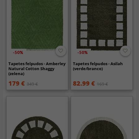
-50%
-50%
Tapetes felpudos - Amberley
Tapetes felpudos - Asilah
Natural Cotton Shaggy
(verde/branco)
(zelena)
179 €
82.99 €
349 €
169 €