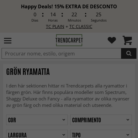
Happy Deals! 15% EXTRA DE DESCONTO
0
14
22
23
Dias
Horas
Minutos
Segundos
TC PLAIN
+
TC CLASSIC
ADICIONADO
GRÖN RYAMATTA
I den här sektionen hittar ni Trendcarpets alla ryamattor i
färgen grön. Här finns populära modeller som Spectrum,
Shaggy Deluxe och Fancy - alla ryamattor av olika nyanser
av grön färg och med olika material och utseende.
COR
COMPRIMENTO
LARGURA
TIPO