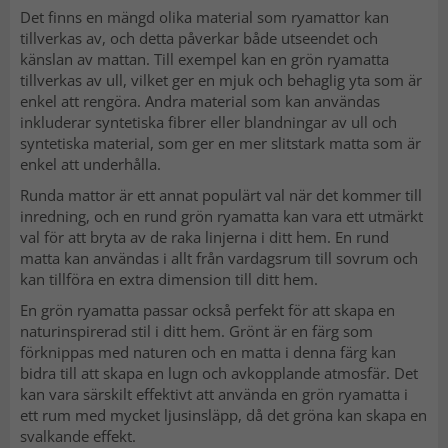
Det finns en mängd olika material som ryamattor kan
tillverkas av, och detta påverkar både utseendet och
känslan av mattan. Till exempel kan en grön ryamatta
tillverkas av ull, vilket ger en mjuk och behaglig yta som är
enkel att rengöra. Andra material som kan användas
inkluderar syntetiska fibrer eller blandningar av ull och
syntetiska material, som ger en mer slitstark matta som är
enkel att underhålla.
Runda mattor är ett annat populärt val när det kommer till
inredning, och en rund grön ryamatta kan vara ett utmärkt
val för att bryta av de raka linjerna i ditt hem. En rund
matta kan användas i allt från vardagsrum till sovrum och
kan tillföra en extra dimension till ditt hem.
En grön ryamatta passar också perfekt för att skapa en
naturinspirerad stil i ditt hem. Grönt är en färg som
förknippas med naturen och en matta i denna färg kan
bidra till att skapa en lugn och avkopplande atmosfär. Det
kan vara särskilt effektivt att använda en grön ryamatta i
ett rum med mycket ljusinsläpp, då det gröna kan skapa en
svalkande effekt.