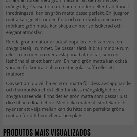
mångsidig. Oavsett om du har en modern eller traditionell
inredningsstil kan en grön matta passa perfekt. En ljusgrön
matta kan ge ett rum en frisk och ren känsla, medan en
mörkare grön matta kan skapa en mer sofistikerad och
elegant atmosfär.
Runda gröna mattor är också populära och kan vara en
snygg detalj i rummet. De passar särskilt bra i mindre rum
eller i rum med en mer avslappnad atmosfär, som en
läshörna eller ett barnrum. En rund grön matta kan också
vara en fin kontrast till en rektangulär soffa eller ett
matbord.
Oavsett om du vill ha en grön matta för dess avslappnande
och harmoniska effekt eller för dess mångsidighet och
snygga utseende, finns det en grön matta som passar just
din stil och dina behov. Med olika material, storlekar och
nyanser att välja mellan kan du hitta den perfekta gröna
mattan för ditt hem eller arbetsplats.
PRODUTOS MAIS VISUALIZADOS