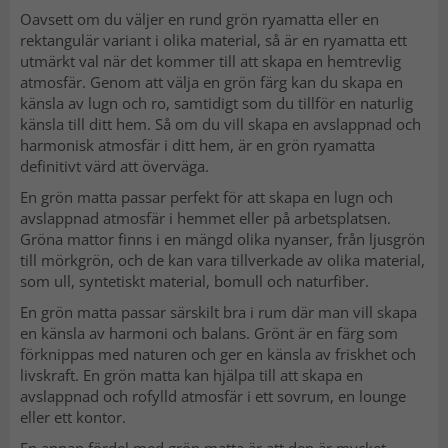
Oavsett om du väljer en rund grön ryamatta eller en
rektangulär variant i olika material, så är en ryamatta ett
utmärkt val när det kommer till att skapa en hemtrevlig
atmosfär. Genom att välja en grön färg kan du skapa en
känsla av lugn och ro, samtidigt som du tillför en naturlig
känsla till ditt hem. Så om du vill skapa en avslappnad och
harmonisk atmosfär i ditt hem, är en grön ryamatta
definitivt värd att överväga.
En grön matta passar perfekt för att skapa en lugn och
avslappnad atmosfär i hemmet eller på arbetsplatsen.
Gröna mattor finns i en mängd olika nyanser, från ljusgrön
till mörkgrön, och de kan vara tillverkade av olika material,
som ull, syntetiskt material, bomull och naturfiber.
En grön matta passar särskilt bra i rum där man vill skapa
en känsla av harmoni och balans. Grönt är en färg som
förknippas med naturen och ger en känsla av friskhet och
livskraft. En grön matta kan hjälpa till att skapa en
avslappnad och rofylld atmosfär i ett sovrum, en lounge
eller ett kontor.
En annan fördel med grön matta är att den är mycket