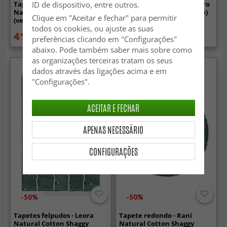
ID de dispositivo, entre outros.
Tapetes felpudos - Alba
Tapete redondo - Combarro
Natural Cotton Shaggy
Solid Cotton Shaggy (verde)
Clique em "Aceitar e fechar" para permitir
(verde claro)
todos os cookies, ou ajuste as suas
41.99 €
139.99 €
84.99 €
preferências clicando em "Configurações"
abaixo. Pode também saber mais sobre como
as organizações terceiras tratam os seus
dados através das ligações acima e em
"Configurações".
ACEITAR E FECHAR
APENAS NECESSÁRIO
CONFIGURAÇÕES
-50%
-50%
Tapetes felpudos - Leora
Tapete redondo - Rani
Natural Cotton Shaggy
Natural Cotton Shaggy