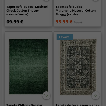
Tapetes felpudos - Methoni
Tapetes felpudos -
Check Cotton Shaggy
Maranello Natural Cotton
(creme/verde)
Shaggy (verde)
69.99 €
95.99 €
159 €
Lavável
Tapete Wilton - Bacalar
Tapete de tecelagem plana -