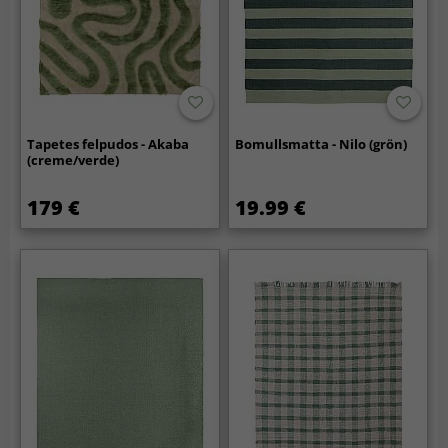
Tapetes felpudos - Akaba
Bomullsmatta - Nilo (grön)
(creme/verde)
179 €
19.99 €