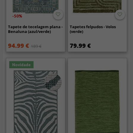
-50%
Tapete de tecelagem plana -
Tapetes felpudos - Volos
Benaluna (azul/verde)
(verde)
94.99 €
79.99 €
189 €
Novidade