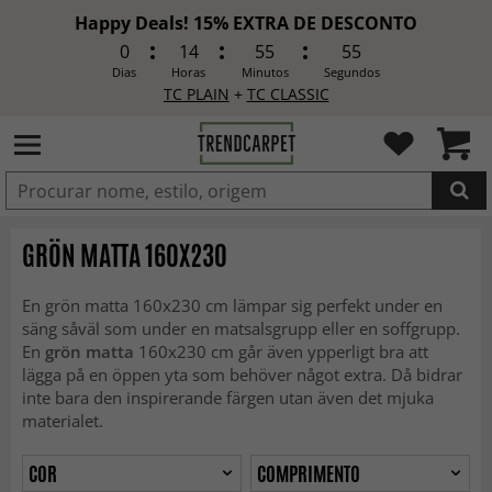
Happy Deals! 15% EXTRA DE DESCONTO
0
14
55
52
Dias
Horas
Minutos
Segundos
TC PLAIN
+
TC CLASSIC
ADICIONADO
GRÖN MATTA 160X230
En grön matta 160x230 cm lämpar sig perfekt under en
säng såväl som under en matsalsgrupp eller en soffgrupp.
En
grön matta
160x230 cm går även ypperligt bra att
lägga på en öppen yta som behöver något extra. Då bidrar
inte bara den inspirerande färgen utan även det mjuka
materialet.
COR
COMPRIMENTO