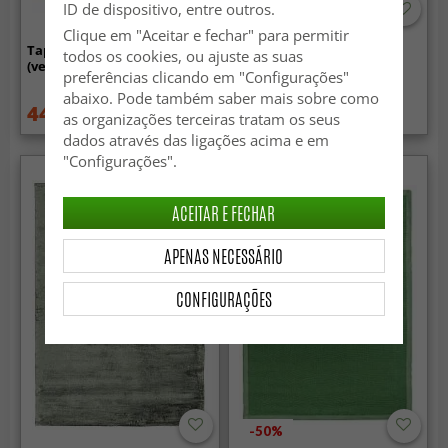
ID de dispositivo, entre outros.
Clique em "Aceitar e fechar" para permitir
Tapete Wilton - Zebra
Tapete Wilton - Artena
todos os cookies, ou ajuste as suas
(verde)
(verde)
preferências clicando em "Configurações"
abaixo. Pode também saber mais sobre como
44.99 €
99.99 €
59.99 €
129.99 €
as organizações terceiras tratam os seus
dados através das ligações acima e em
"Configurações".
ACEITAR E FECHAR
APENAS NECESSÁRIO
CONFIGURAÇÕES
-50%