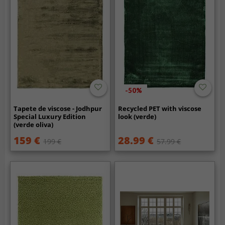
-50%
Tapete de viscose - Jodhpur
Recycled PET with viscose
Special Luxury Edition
look (verde)
(verde oliva)
159 €
28.99 €
199 €
57.99 €