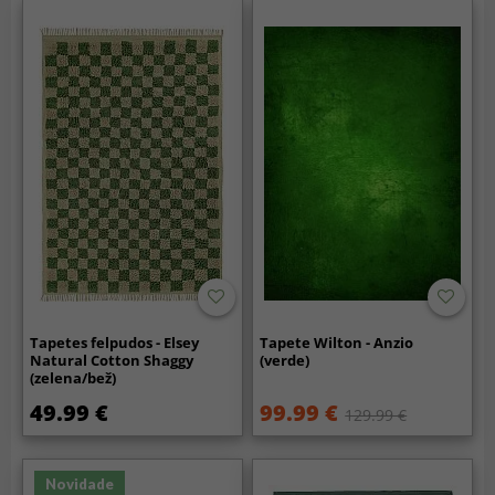
Tapetes felpudos - Elsey
Tapete Wilton - Anzio
Natural Cotton Shaggy
(verde)
(zelena/bež)
49.99 €
99.99 €
129.99 €
Novidade