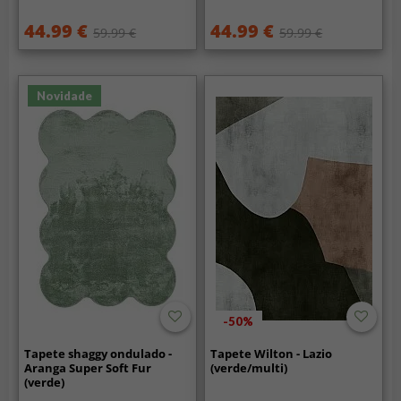
44.99 €
44.99 €
59.99 €
59.99 €
Novidade
-50%
Tapete shaggy ondulado -
Tapete Wilton - Lazio
Aranga Super Soft Fur
(verde/multi)
(verde)