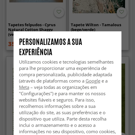
Tapetes felpudos - Cyrus
Tapete Wilton - Tamalous
Natural Cotton Shaggy
(bege/verde)
(verde)
PERSONALIZAMOS A SUA
35.99 €
99.99 €
44.99 €
129.99 €
EXPERIÊNCIA
Utilizamos cookies e tecnologias semelhantes
para lhe proporcionar uma experiência de
compra personalizada, publicidade adaptada
(através de plataformas como a
Google
e a
Meta
– veja todas as organizações em
"Configurações") e para manter os nossos
websites fiáveis e seguros. Para isso,
recolhemos informações sobre a sua
utilização do site, as suas preferências e o
dispositivo que utiliza. Parte desta recolha
inclui o armazenamento e o acesso a
informações no seu dispositivo, como cookies,