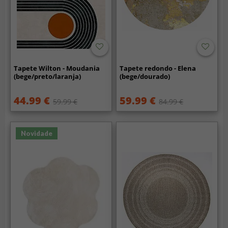
Tapete Wilton - Moudania
Tapete redondo - Elena
(bege/preto/laranja)
(bege/dourado)
44.99 €
59.99 €
59.99 €
84.99 €
Novidade