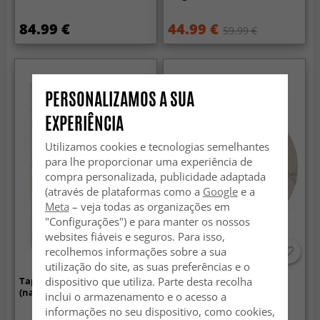
84.99 €
44.99 €
59.99 €
PERSONALIZAMOS A SUA
EXPERIÊNCIA
Utilizamos cookies e tecnologias semelhantes
para lhe proporcionar uma experiência de
compra personalizada, publicidade adaptada
(através de plataformas como a
Google
e a
Meta
– veja todas as organizações em
"Configurações") e para manter os nossos
websites fiáveis e seguros. Para isso,
recolhemos informações sobre a sua
utilização do site, as suas preferências e o
dispositivo que utiliza. Parte desta recolha
Tapete de lã - Dhurry
Tapete redondo - Bornos
(natureza)
(cinza/bege)
inclui o armazenamento e o acesso a
informações no seu dispositivo, como cookies,