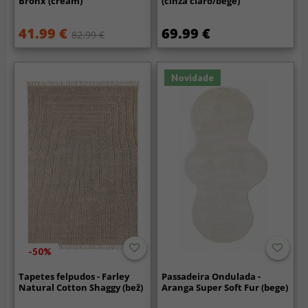
Bronx (cream)
(cinza claro/bege)
41.99 €
69.99 €
82.99 €
Novidade
-50%
Tapetes felpudos - Farley
Passadeira Ondulada -
Natural Cotton Shaggy (bež)
Aranga Super Soft Fur (bege)