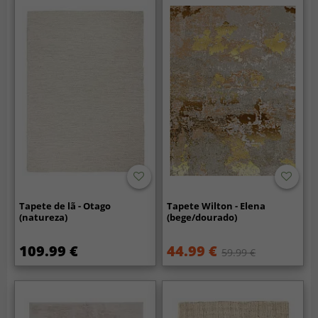
Tapete de lã - Otago
Tapete Wilton - Elena
(natureza)
(bege/dourado)
109.99 €
44.99 €
59.99 €