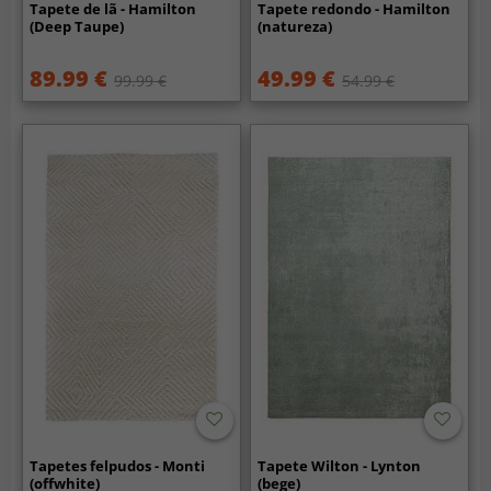
Tapete de lã - Hamilton
Tapete redondo - Hamilton
(Deep Taupe)
(natureza)
89.99 €
49.99 €
99.99 €
54.99 €
Tapetes felpudos - Monti
Tapete Wilton - Lynton
(offwhite)
(bege)