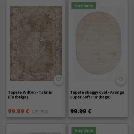
Novidade
Tapete Wilton - Taknis
Tapete shaggy oval - Aranga
(ljusbeige)
Super Soft Fur (bege)
99.99 €
99.99 €
129.99 €
Novidade