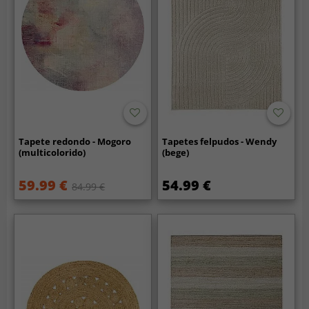
Tapete redondo - Mogoro
Tapetes felpudos - Wendy
(multicolorido)
(bege)
59.99 €
54.99 €
84.99 €