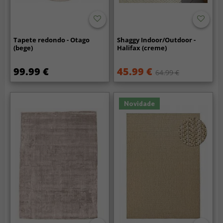
Tapete redondo - Otago
Shaggy Indoor/Outdoor -
(bege)
Halifax (creme)
99.99 €
45.99 €
64.99 €
Novidade