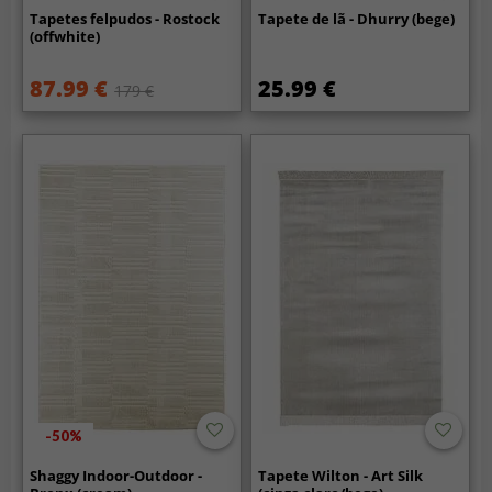
Tapetes felpudos - Rostock
Tapete de lã - Dhurry (bege)
(offwhite)
87.99 €
25.99 €
179 €
-50%
Shaggy Indoor-Outdoor -
Tapete Wilton - Art Silk