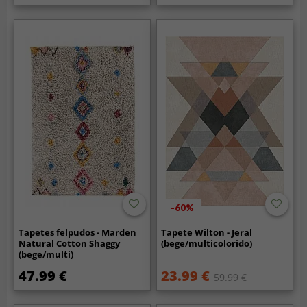
-60%
Tapetes felpudos - Marden
Tapete Wilton - Jeral
Natural Cotton Shaggy
(bege/multicolorido)
(bege/multi)
47.99 €
23.99 €
59.99 €