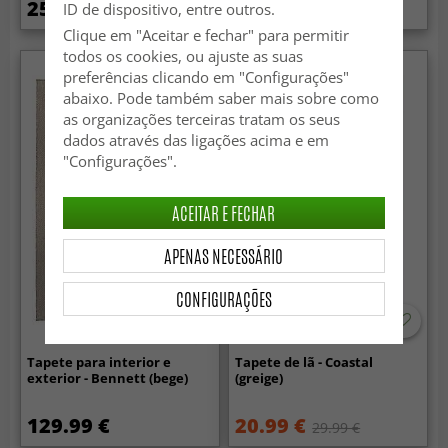
25.99 €
59.99 €
ID de dispositivo, entre outros.
84.99 €
Clique em "Aceitar e fechar" para permitir
todos os cookies, ou ajuste as suas
preferências clicando em "Configurações"
abaixo. Pode também saber mais sobre como
as organizações terceiras tratam os seus
dados através das ligações acima e em
"Configurações".
ACEITAR E FECHAR
APENAS NECESSÁRIO
CONFIGURAÇÕES
Tapete para interior e
Tapete de lã - Coastal
exterior - Bennett (bege)
(greige)
129.99 €
20.99 €
29.99 €