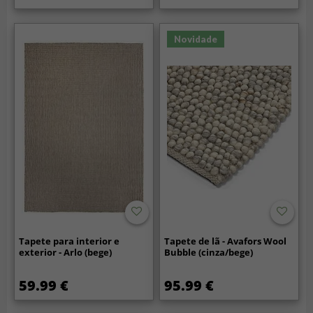
Novidade
Tapete para interior e
Tapete de lã - Avafors Wool
exterior - Arlo (bege)
Bubble (cinza/bege)
59.99 €
95.99 €