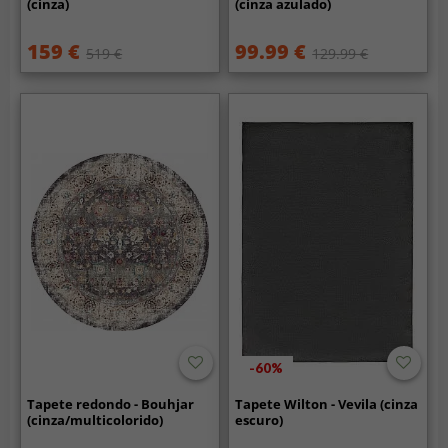
(cinza)
(cinza azulado)
159 €
99.99 €
519 €
129.99 €
-60%
Tapete redondo - Bouhjar
Tapete Wilton - Vevila (cinza
(cinza/multicolorido)
escuro)