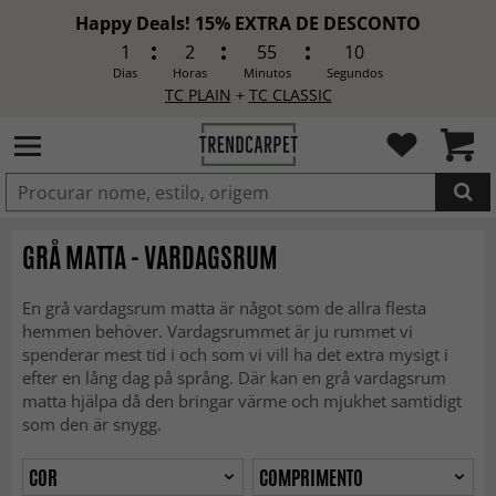
Happy Deals! 15% EXTRA DE DESCONTO
1
2
55
8
Dias
Horas
Minutos
Segundos
TC PLAIN
+
TC CLASSIC
ADICIONADO
GRÅ MATTA - VARDAGSRUM
En grå vardagsrum matta är något som de allra flesta
hemmen behöver. Vardagsrummet är ju rummet vi
spenderar mest tid i och som vi vill ha det extra mysigt i
efter en lång dag på språng. Där kan en grå vardagsrum
matta hjälpa då den bringar värme och mjukhet samtidigt
som den är snygg.
COR
COMPRIMENTO