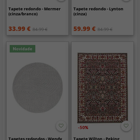
Tapete redondo - Mermer
Tapete redondo - Lynton
(cinza/branco)
(cinza)
33.99 €
59.99 €
84.99 €
84.99 €
Novidade
-50%
Tapetes redondos - Wendy
Tapete Wilton - Peking