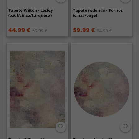
Tapete Wilton - Lesley
Tapete redondo - Bornos
(azul/cinza/turquesa)
(cinza/bege)
44.99 €
59.99 €
59.99 €
84.99 €