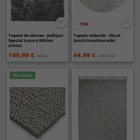
-70%
Tapete de viscose - Jodhpur
Tapete redondo - Ekual
Special Luxury Edition
(azul/cinza/dourado)
(cinza)
149.99 €
44.99 €
189 €
149.99 €
Novidade