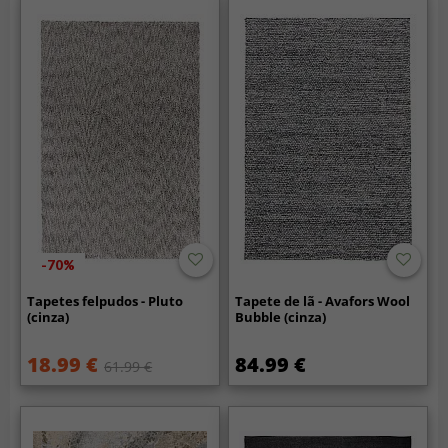
-70%
Tapetes felpudos - Pluto
Tapete de lã - Avafors Wool
(cinza)
Bubble (cinza)
18.99 €
84.99 €
61.99 €