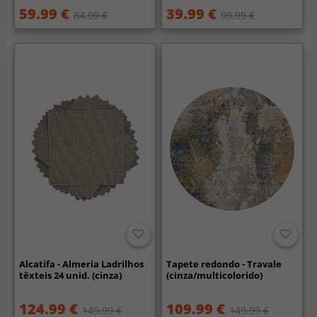
59.99 €
39.99 €
84.99 €
99.99 €
Alcatifa - Almeria Ladrilhos
Tapete redondo - Travale
têxteis 24 unid. (cinza)
(cinza/multicolorido)
124.99 €
109.99 €
149.99 €
149.99 €