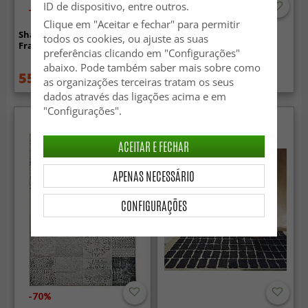
ID de dispositivo, entre outros.
-60%
Clique em "Aceitar e fechar" para permitir
Shaggy - Indoor/Outdoor
Tapetes felpudos - Zoe
todos os cookies, ou ajuste as suas
Francisco (cinza)
(cinza)
preferências clicando em "Configurações"
abaixo. Pode também saber mais sobre como
55.99 €
47.99 €
139.99 €
79.99 €
as organizações terceiras tratam os seus
dados através das ligações acima e em
"Configurações".
ACEITAR E FECHAR
APENAS NECESSÁRIO
CONFIGURAÇÕES
-70%