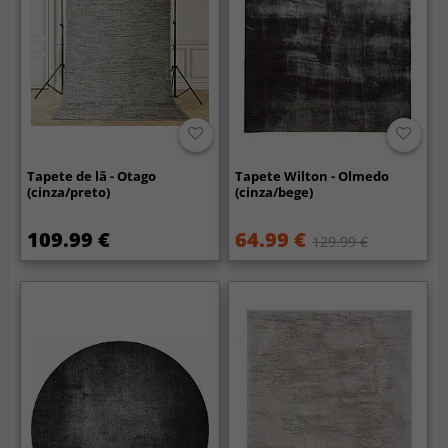
Tapete de lã - Otago
Tapete Wilton - Olmedo
(cinza/preto)
(cinza/bege)
109.99 €
64.99 €
129.99 €