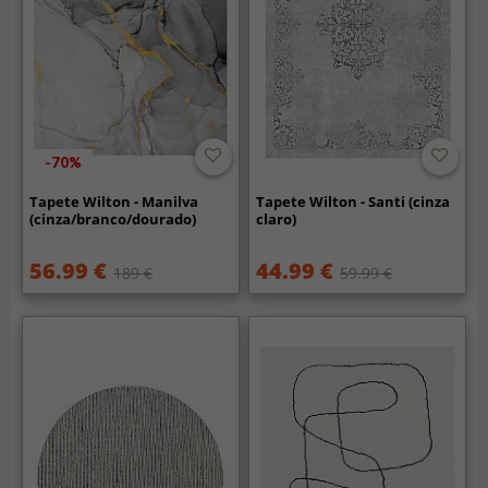
-70%
Tapete Wilton - Manilva
Tapete Wilton - Santi (cinza
(cinza/branco/dourado)
claro)
56.99 €
44.99 €
189 €
59.99 €