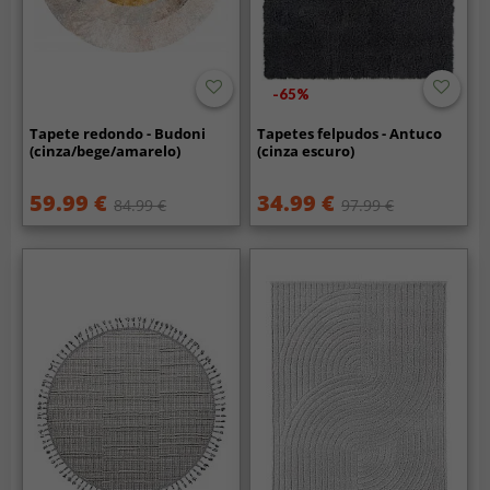
-65%
Tapete redondo - Budoni
Tapetes felpudos - Antuco
(cinza/bege/amarelo)
(cinza escuro)
59.99 €
34.99 €
84.99 €
97.99 €