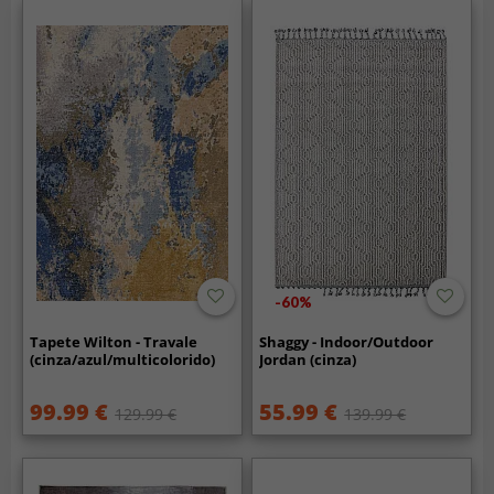
-60%
Tapete Wilton - Travale
Shaggy - Indoor/Outdoor
(cinza/azul/multicolorido)
Jordan (cinza)
99.99 €
55.99 €
129.99 €
139.99 €