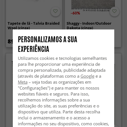
-60%
Tapete de lã - Talvia Braided
Shaggy - Indoor/Outdoor
Wool (cinza)
Dakota (cinza)
PERSONALIZAMOS A SUA
89.99 €
119.99 €
299 €
EXPERIÊNCIA
Utilizamos cookies e tecnologias semelhantes
para lhe proporcionar uma experiência de
compra personalizada, publicidade adaptada
(através de plataformas como a
Google
e a
Meta
– veja todas as organizações em
"Configurações") e para manter os nossos
websites fiáveis e seguros. Para isso,
recolhemos informações sobre a sua
utilização do site, as suas preferências e o
dispositivo que utiliza. Parte desta recolha
inclui o armazenamento e o acesso a
informações no seu dispositivo, como cookies,