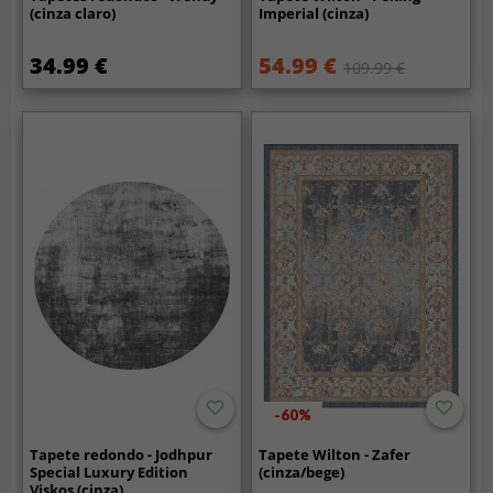
(cinza claro)
Imperial (cinza)
34.99 €
54.99 €
109.99 €
-60%
Tapete redondo - Jodhpur
Tapete Wilton - Zafer
Special Luxury Edition
(cinza/bege)
Viskos (cinza)