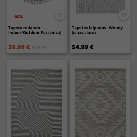
-60%
Tapete redondo -
Tapetes felpudos - Wendy
Indoor/Outdoor Paz (cinza)
(cinza claro)
39.99 €
54.99 €
99.99 €