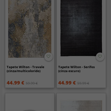
Tapete Wilton - Travale
Tapete Wilton - Serifos
(cinza/multicolorido)
(cinza escuro)
44.99 €
44.99 €
59.99 €
59.99 €