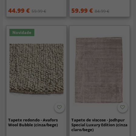
44.99 €
59.99 €
59.99 €
84.99 €
Novidade
Tapete redondo - Avafors
Tapete de viscose - Jodhpur
Wool Bubble (cinza/bege)
Special Luxury Edition (cinza
claro/bege)