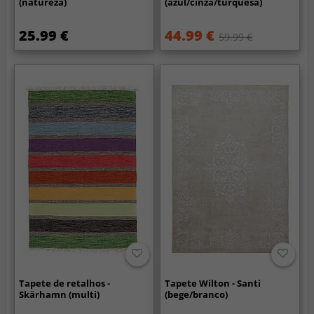
(natureza)
(azul/cinza/turquesa)
25.99 €
44.99 €
59.99 €
Tapete de retalhos -
Tapete Wilton - Santi
Skärhamn (multi)
(bege/branco)