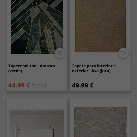
Tapete Wilton - Amasra
Tapete para interior e
(verde)
exterior - Ava (juta)
44.99 €
49.99 €
59.99 €