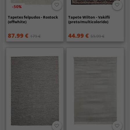
-50%
Tapetes felpudos - Rostock
Tapete Wilton - Vakifli
(offwhite)
(preto/multicolorido)
87.99 €
44.99 €
179 €
59.99 €