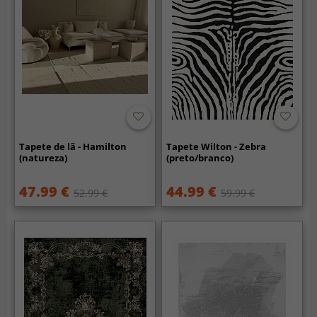
Tapete de lã - Hamilton
Tapete Wilton - Zebra
(natureza)
(preto/branco)
47.99 €
44.99 €
52.99 €
59.99 €