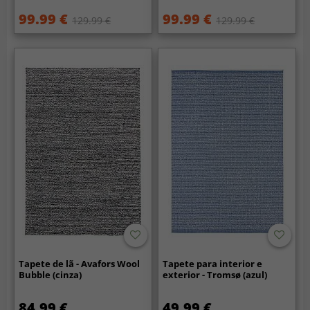
99.99 €
99.99 €
129.99 €
129.99 €
Tapete de lã - Avafors Wool
Tapete para interior e
Bubble (cinza)
exterior - Tromsø (azul)
84.99 €
49.99 €