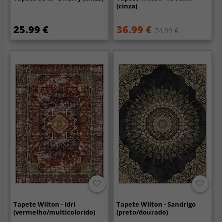
(cinza)
25.99 €
36.99 €
74.99 €
Tapete Wilton - Idri
Tapete Wilton - Sandrigo
(vermelho/multicolorido)
(preto/dourado)