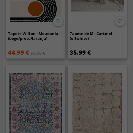
Tapete Wilton - Moudania
Tapete de lã - Cartmel
(bege/preto/laranja)
(offwhite)
44.99 €
35.99 €
59.99 €