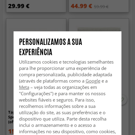
29.99 €
44.99 €
59.99 €
PERSONALIZAMOS A SUA
EXPERIÊNCIA
Utilizamos cookies e tecnologias semelhantes
para lhe proporcionar uma experiência de
compra personalizada, publicidade adaptada
(através de plataformas como a
Google
e a
Meta
– veja todas as organizações em
"Configurações") e para manter os nossos
websites fiáveis e seguros. Para isso,
recolhemos informações sobre a sua
utilização do site, as suas preferências e o
Tapete de viscose - Jodhpur
Tapete de lã - Coastal
Special Luxury Edition
(greige)
dispositivo que utiliza. Parte desta recolha
(offwhite)
inclui o armazenamento e o acesso a
159 €
20.99 €
informações no seu dispositivo, como cookies,
199 €
29.99 €