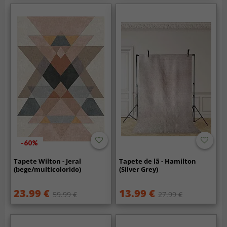
-60%
Tapete Wilton - Jeral
Tapete de lã - Hamilton
(bege/multicolorido)
(Silver Grey)
23.99 €
13.99 €
59.99 €
27.99 €