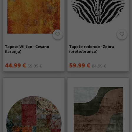
Tapete Wilton - Cesano
Tapete redondo - Zebra
(laranja)
(preto/branco)
44.99 €
59.99 €
59.99 €
84.99 €