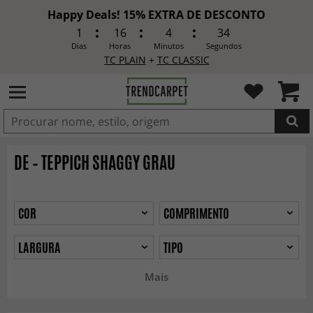
Happy Deals! 15% EXTRA DE DESCONTO
1
16
4
32
Dias
Horas
Minutos
Segundos
TC PLAIN
+
TC CLASSIC
ADICIONADO
DE – TEPPICH SHAGGY GRAU
COR
COMPRIMENTO
LARGURA
TIPO
Mais