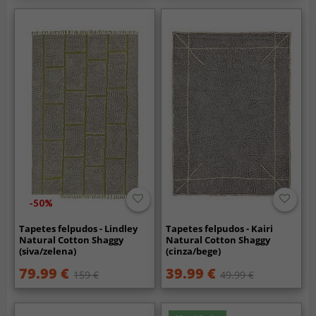
-50%
Tapetes felpudos - Lindley
Tapetes felpudos - Kairi
Natural Cotton Shaggy
Natural Cotton Shaggy
(siva/zelena)
(cinza/bege)
79.99 €
39.99 €
159 €
49.99 €