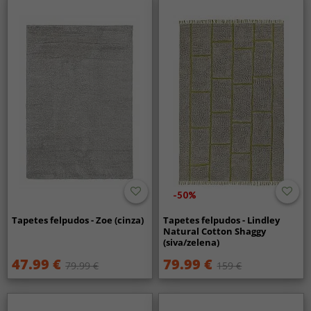
-50%
Tapetes felpudos - Zoe (cinza)
Tapetes felpudos - Lindley
Natural Cotton Shaggy
(siva/zelena)
47.99 €
79.99 €
79.99 €
159 €