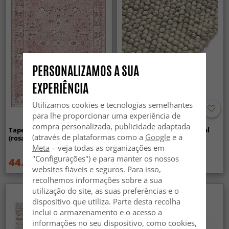
PERSONALIZAMOS A SUA
EXPERIÊNCIA
Utilizamos cookies e tecnologias semelhantes
para lhe proporcionar uma experiência de
compra personalizada, publicidade adaptada
Tapete Wilton - Gombalia
Tapete de lã - Avafors Wool
(através de plataformas como a
Google
e a
(rosa)
Bubble (cinza/bege)
Meta
– veja todas as organizações em
"Configurações") e para manter os nossos
44.99 €
95.99 €
59.99 €
websites fiáveis e seguros. Para isso,
recolhemos informações sobre a sua
utilização do site, as suas preferências e o
dispositivo que utiliza. Parte desta recolha
inclui o armazenamento e o acesso a
informações no seu dispositivo, como cookies,