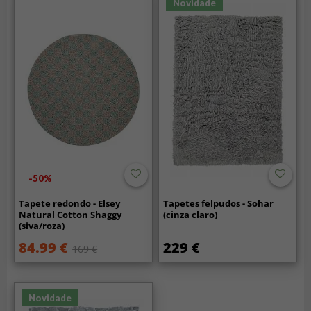
Novidade
-50%
Tapete redondo - Elsey
Tapetes felpudos - Sohar
Natural Cotton Shaggy
(cinza claro)
(siva/roza)
84.99 €
229 €
169 €
Novidade