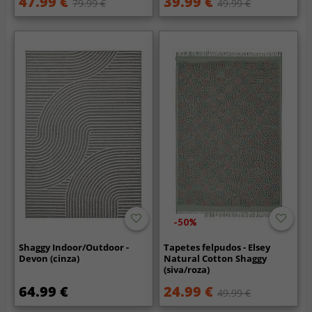
47.99 €
39.99 €
79.99 €
49.99 €
-50%
Shaggy Indoor/Outdoor -
Tapetes felpudos - Elsey
Devon (cinza)
Natural Cotton Shaggy
(siva/roza)
64.99 €
24.99 €
49.99 €