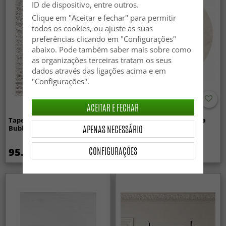
ID de dispositivo, entre outros.
Clique em "Aceitar e fechar" para permitir
todos os cookies, ou ajuste as suas
preferências clicando em "Configurações"
abaixo. Pode também saber mais sobre como
as organizações terceiras tratam os seus
dados através das ligações acima e em
"Configurações".
ACEITAR E FECHAR
Tapete de lã - Avafors Wool
Tapetes redondos - Aranga
APENAS NECESSÁRIO
Bubble (natureza)
Super Soft Fur (bege)
CONFIGURAÇÕES
95.99 €
34.99 €