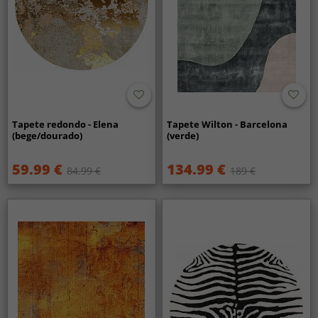
Tapete redondo - Elena
Tapete Wilton - Barcelona
(bege/dourado)
(verde)
59.99 €
134.99 €
84.99 €
189 €