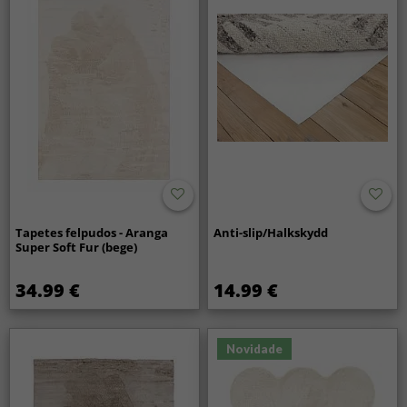
Tapetes felpudos - Aranga
Anti-slip/Halkskydd
Super Soft Fur (bege)
34.99 €
14.99 €
Novidade