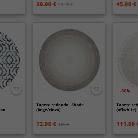
39.99 €
45.99 €
99.99 €
-30%
Tapete redondo - Shade
Tapete red
ton
(bege/cinza)
(offwhite)
72.99 €
111.99 
169 €