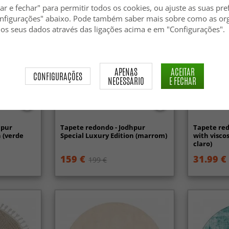
ar e fechar" para permitir todos os cookies, ou ajuste as suas pre
nfigurações" abaixo. Pode também saber mais sobre como as or
 os seus dados através das ligações acima e em "Configurações".
APENAS
ACEITAR
CONFIGURAÇÕES
NECESSÁRIO
E FECHAR
hpur
Tapete redondo - Jodhpur
Tapete red
n (verde
Special Luxury Edition (marrom)
with visco
claro)
159 €
31.99 €
199 €