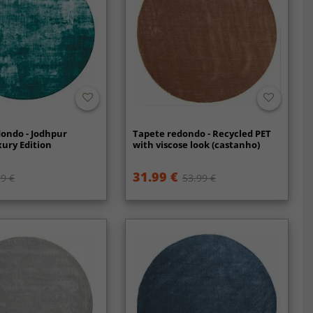
ondo - Jodhpur
Tapete redondo - Recycled PET
xury Edition
with viscose look (castanho)
31.99 €
9 €
53.99 €