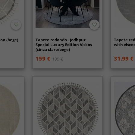
on (bege)
Tapete redondo - Jodhpur
Tapete red
Special Luxury Edition Viskos
with visco
(cinza claro/bege)
159 €
31.99 €
199 €