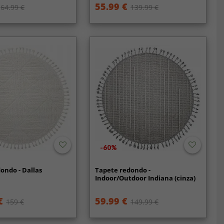
55.99 €
64.99 €
139.99 €
-60%
ondo - Dallas
Tapete redondo -
Indoor/Outdoor Indiana (cinza)
€
59.99 €
159 €
149.99 €