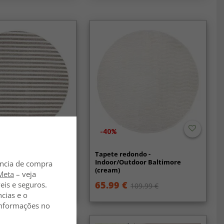
-40%
ondo -
Tapete redondo -
tdoor Baldwin
Indoor/Outdoor Baltimore
ência de compra
ge)
(cream)
Meta
– veja
€
65.99 €
eis e seguros.
169 €
109.99 €
ncias e o
 informações no