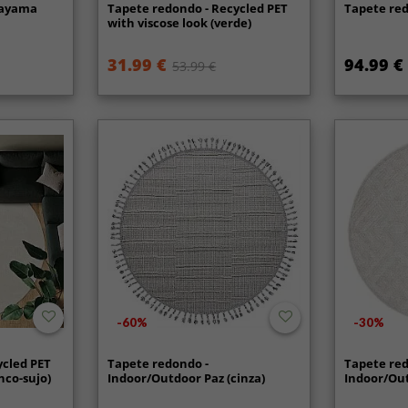
nayama
Tapete redondo - Recycled PET
Tapete red
with viscose look (verde)
31.99 €
94.99 €
53.99 €
-60%
-30%
ycled PET
Tapete redondo -
Tapete red
nco-sujo)
Indoor/Outdoor Paz (cinza)
Indoor/Out