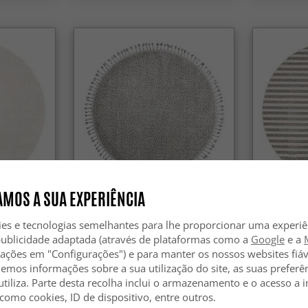
-50%
-30%
MOS A SUA EXPERIÊNCIA
Tapete redondo -
Tapete red
win
Indoor/Outdoor Dakota (cinza)
Indoor/Ou
ies e tecnologias semelhantes para lhe proporcionar uma experi
(cream/be
publicidade adaptada (através de plataformas como a
Google
e a
49.99 €
115.99 
zações em "Configurações") e para manter os nossos websites fiáv
99.99 €
hemos informações sobre a sua utilização do site, as suas preferê
utiliza. Parte desta recolha inclui o armazenamento e o acesso a
 como cookies, ID de dispositivo, entre outros.