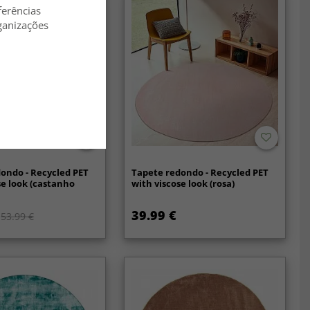
ferências
ganizações
ondo - Recycled PET
Tapete redondo - Recycled PET
se look (castanho
with viscose look (rosa)
39.99 €
53.99 €