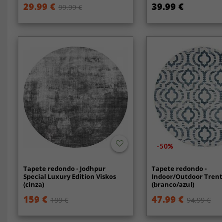
29.99 €
39.99 €
99.99 €
-50%
Tapete redondo - Jodhpur
Tapete redondo -
Special Luxury Edition Viskos
Indoor/Outdoor Tren
(cinza)
(branco/azul)
159 €
47.99 €
199 €
94.99 €