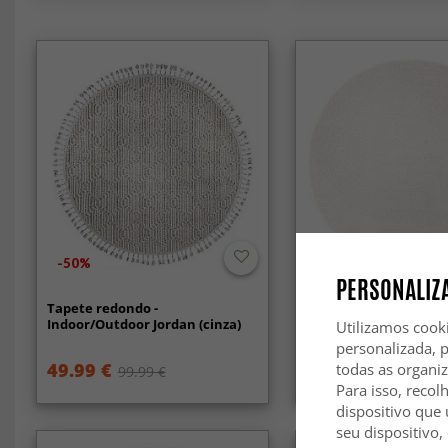
-50%
-30%
PERSONALIZA
Tapete redondo -
Tapete redondo -
Indoor/Outdoor Jordan (cinza)
Indoor/Outdoor Bald
Utilizamos cook
(cream)
personalizada, 
49.99 €
76.99 €
todas as organi
99.99 €
109.99 €
Para isso, recol
dispositivo que 
seu dispositivo,