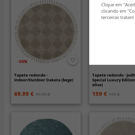
Clique em "Aceit
clicando em "Co
terceiras tratam
-30%
-50%
Tapete redondo -
Tapete redondo - Jod
Indoor/Outdoor Dakota (bege)
Special Luxury Editio
oliva)
69.99 €
159 €
99.99 €
199 €