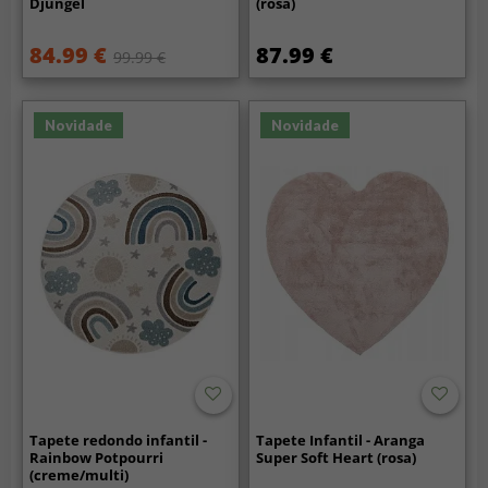
Djungel
(rosa)
84.99 €
87.99 €
99.99 €
Novidade
Novidade
Tapete redondo infantil -
Tapete Infantil - Aranga
Rainbow Potpourri
Super Soft Heart (rosa)
(creme/multi)