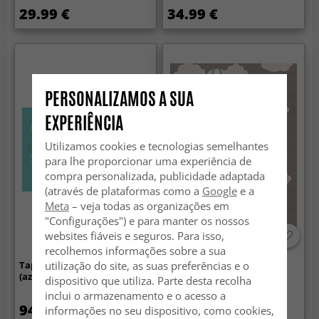
29.99 €
34.99 €
PERSONALIZAMOS A SUA
EXPERIÊNCIA
Utilizamos cookies e tecnologias semelhantes
para lhe proporcionar uma experiência de
compra personalizada, publicidade adaptada
(através de plataformas como a
Google
e a
Meta
– veja todas as organizações em
"Configurações") e para manter os nossos
websites fiáveis e seguros. Para isso,
recolhemos informações sobre a sua
utilização do site, as suas preferências e o
Tapete infantil - World Map
Tapete infantil - Balloons
(azul/multi)
(azul)
dispositivo que utiliza. Parte desta recolha
inclui o armazenamento e o acesso a
94.99 €
87.99 €
informações no seu dispositivo, como cookies,