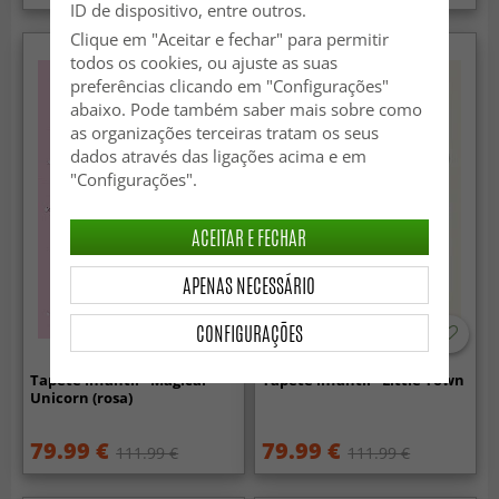
ID de dispositivo, entre outros.
Clique em "Aceitar e fechar" para permitir
todos os cookies, ou ajuste as suas
preferências clicando em "Configurações"
abaixo. Pode também saber mais sobre como
as organizações terceiras tratam os seus
dados através das ligações acima e em
"Configurações".
ACEITAR E FECHAR
APENAS NECESSÁRIO
CONFIGURAÇÕES
Tapete infantil - Magical
Tapete infantil - Little Town
Unicorn (rosa)
79.99 €
79.99 €
111.99 €
111.99 €