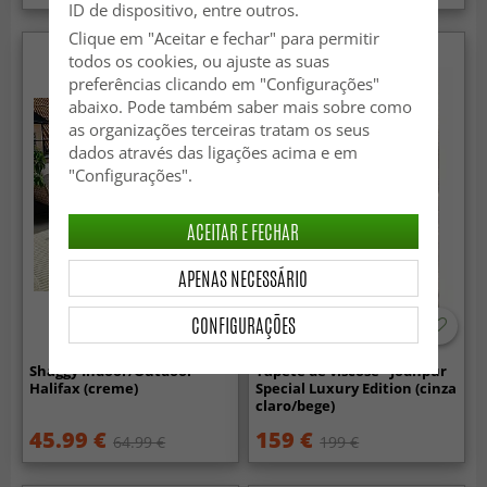
ID de dispositivo, entre outros.
Clique em "Aceitar e fechar" para permitir
todos os cookies, ou ajuste as suas
preferências clicando em "Configurações"
abaixo. Pode também saber mais sobre como
as organizações terceiras tratam os seus
dados através das ligações acima e em
"Configurações".
ACEITAR E FECHAR
APENAS NECESSÁRIO
CONFIGURAÇÕES
Shaggy Indoor/Outdoor -
Tapete de viscose - Jodhpur
Halifax (creme)
Special Luxury Edition (cinza
claro/bege)
45.99 €
159 €
64.99 €
199 €