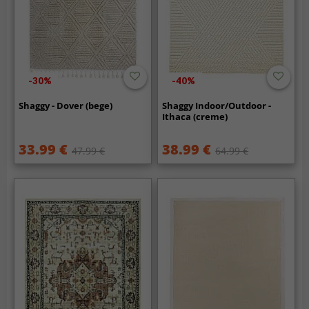
-30%
-40%
Shaggy - Dover (bege)
Shaggy Indoor/Outdoor -
Ithaca (creme)
33.99 €
38.99 €
47.99 €
64.99 €