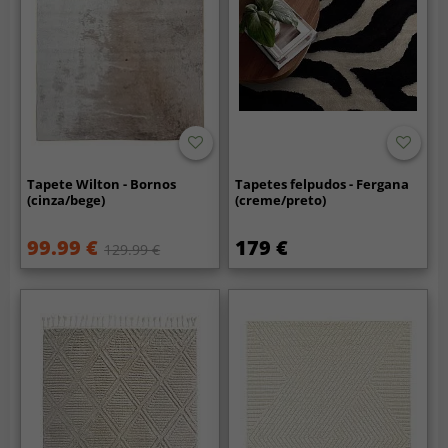
Tapete Wilton - Bornos
Tapetes felpudos - Fergana
(cinza/bege)
(creme/preto)
99.99 €
179 €
129.99 €