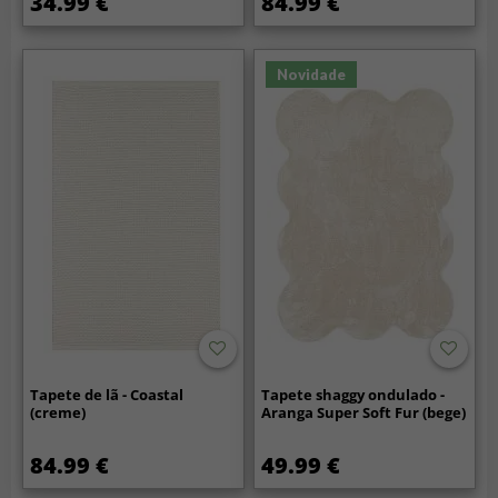
34.99 €
84.99 €
Novidade
Tapete de lã - Coastal
Tapete shaggy ondulado -
(creme)
Aranga Super Soft Fur (bege)
84.99 €
49.99 €