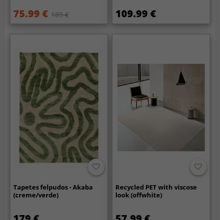
75.99 €
109.99 €
189 €
Tapetes felpudos - Akaba
Recycled PET with viscose
(creme/verde)
look (offwhite)
179 €
57.99 €