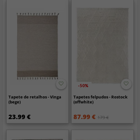
-50%
Tapete de retalhos - Vinga
Tapetes felpudos - Rostock
(bege)
(offwhite)
23.99 €
87.99 €
179 €