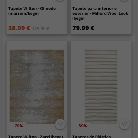
Tapete Wilton - Olmedo
Tapete para interior e
(marrom/bege)
exterior - Milford Wool Look
(bege)
38.99 €
79.99 €
129.99 €
-70%
-50%
Tapete Wilton - Zarzi (bege)
Tapetes de Plástico -