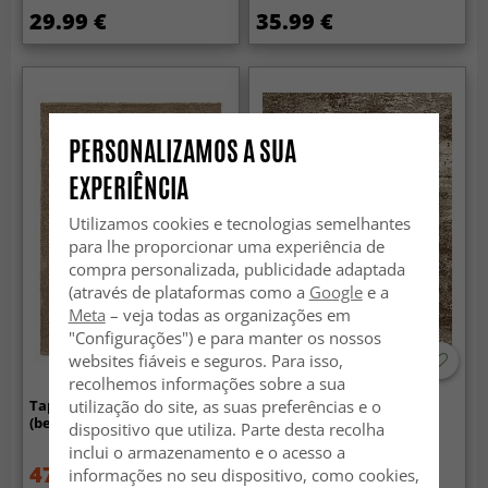
29.99 €
35.99 €
PERSONALIZAMOS A SUA
EXPERIÊNCIA
Utilizamos cookies e tecnologias semelhantes
para lhe proporcionar uma experiência de
compra personalizada, publicidade adaptada
(através de plataformas como a
Google
e a
Meta
– veja todas as organizações em
"Configurações") e para manter os nossos
websites fiáveis e seguros. Para isso,
recolhemos informações sobre a sua
utilização do site, as suas preferências e o
Tapetes felpudos - Zoe
Tapete Wilton - Kebira
(bege)
(bege)
dispositivo que utiliza. Parte desta recolha
inclui o armazenamento e o acesso a
47.99 €
44.99 €
informações no seu dispositivo, como cookies,
79.99 €
59.99 €