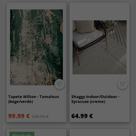
Tapete Wilton - Tamalous
Shaggy Indoor/Outdoor -
(bege/verde)
Syracuse (creme)
99.99 €
64.99 €
129.99 €
Novidade