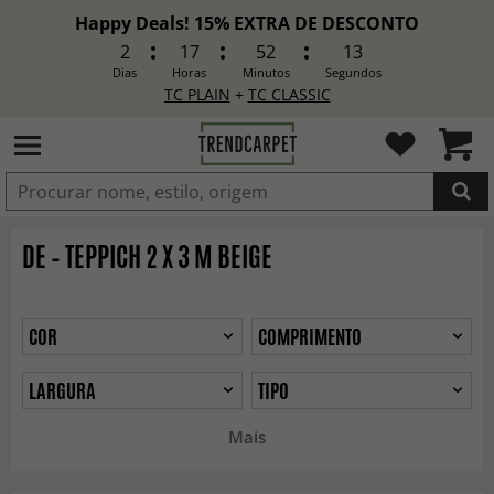
Happy Deals! 15% EXTRA DE DESCONTO
2
17
52
11
Dias
Horas
Minutos
Segundos
TC PLAIN
+
TC CLASSIC
ADICIONADO
DE – TEPPICH 2 X 3 M BEIGE
COR
COMPRIMENTO
LARGURA
TIPO
Mais