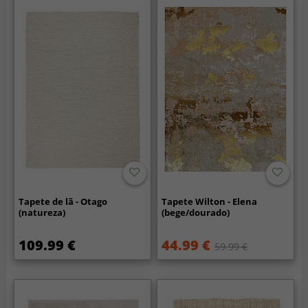
Tapete de lã - Otago
Tapete Wilton - Elena
(natureza)
(bege/dourado)
109.99 €
44.99 €
59.99 €