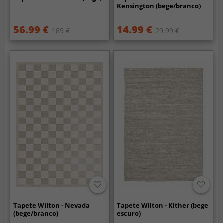
Kensington (bege/branco)
56.99 €
14.99 €
189 €
29.99 €
Tapete Wilton - Nevada
Tapete Wilton - Kither (bege
(bege/branco)
escuro)