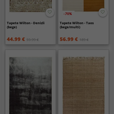
-70%
Tapete Wilton - Denizli
Tapete Wilton - Taos
(bege)
(bege/multi)
44.99 €
56.99 €
59.99 €
189 €