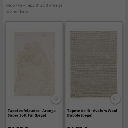
Início
/
de – Teppich 2 x 3 m Beige
322 produtos
Tapetes felpudos - Aranga
Tapete de lã - Avafors Wool
Super Soft Fur (bege)
Bubble (bege)