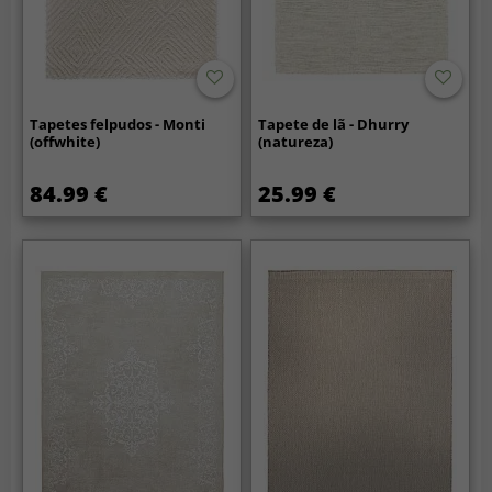
Tapetes felpudos - Monti
Tapete de lã - Dhurry
(offwhite)
(natureza)
84.99 €
25.99 €