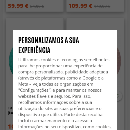
59.99 €
109.99 €
84.99 €
149.99 €
PERSONALIZAMOS A SUA
EXPERIÊNCIA
Utilizamos cookies e tecnologias semelhantes
para lhe proporcionar uma experiência de
compra personalizada, publicidade adaptada
(através de plataformas como a
Google
e a
Meta
– veja todas as organizações em
"Configurações") e para manter os nossos
websites fiáveis e seguros. Para isso,
recolhemos informações sobre a sua
utilização do site, as suas preferências e o
Tapete redondo - Artena
Tapete redondo - Nefta
(turquesa)
(rosa)
dispositivo que utiliza. Parte desta recolha
inclui o armazenamento e o acesso a
109.99 €
59.99 €
informações no seu dispositivo, como cookies,
149.99 €
84.99 €