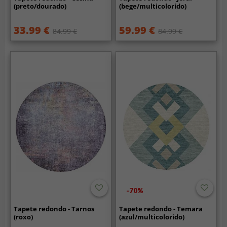
(preto/dourado)
(bege/multicolorido)
33.99 €
59.99 €
84.99 €
84.99 €
-70%
Tapete redondo - Tarnos
Tapete redondo - Temara
(roxo)
(azul/multicolorido)