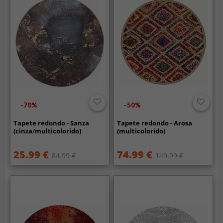
-70%
-50%
Tapete redondo - Sanza
Tapete redondo - Arosa
(cinza/multicolorido)
(multicolorido)
25.99 €
74.99 €
84.99 €
149.99 €