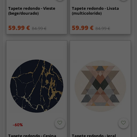
Tapete redondo - Vieste
Tapete redondo - Livata
(bege/dourado)
(multicolorido)
59.99 €
59.99 €
84.99 €
84.99 €
-60%
Tapete redondo - Cesina
Tapete redondo - Jeral