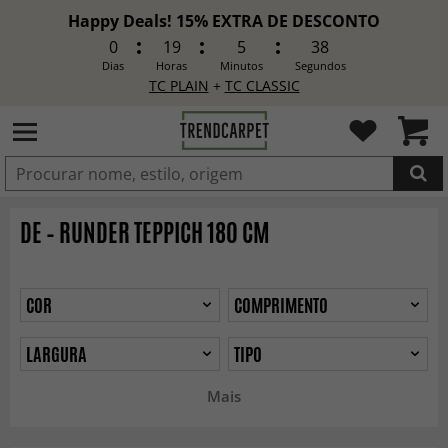
Happy Deals! 15% EXTRA DE DESCONTO
0
19
5
37
Dias
Horas
Minutos
Segundos
TC PLAIN
+
TC CLASSIC
ADICIONADO
DE – RUNDER TEPPICH 180 CM
COR
COMPRIMENTO
LARGURA
TIPO
Mais