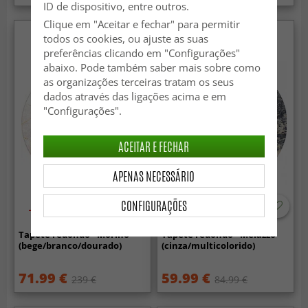
ID de dispositivo, entre outros.
Clique em "Aceitar e fechar" para permitir
todos os cookies, ou ajuste as suas
preferências clicando em "Configurações"
abaixo. Pode também saber mais sobre como
as organizações terceiras tratam os seus
dados através das ligações acima e em
"Configurações".
ACEITAR E FECHAR
APENAS NECESSÁRIO
CONFIGURAÇÕES
-70%
Tapete redondo - Morino
Tapete redondo - Melazzo
(bege/branco/dourado)
(cinza/multicolorido)
71.99 €
59.99 €
239 €
84.99 €