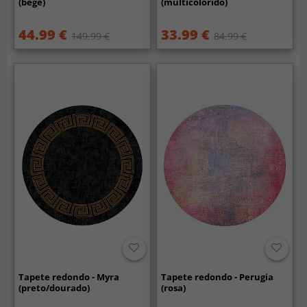
(bege)
(multicolorido)
44.99 €
33.99 €
149.99 €
84.99 €
Tapete redondo - Myra
Tapete redondo - Perugia
(preto/dourado)
(rosa)