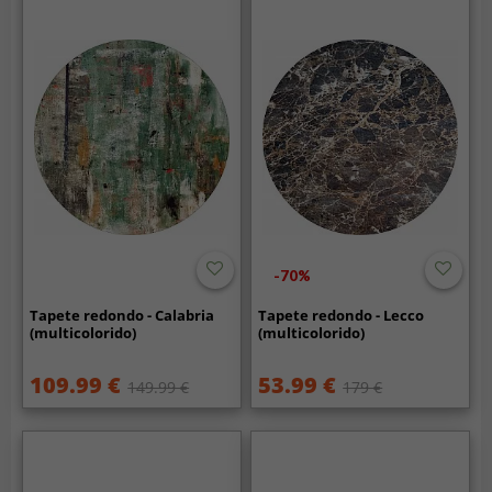
-70%
Tapete redondo - Calabria
Tapete redondo - Lecco
(multicolorido)
(multicolorido)
109.99 €
53.99 €
149.99 €
179 €