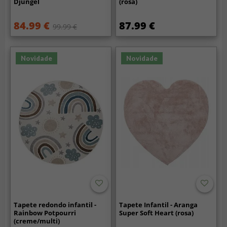
Djungel
(rosa)
84.99 €
87.99 €
99.99 €
Novidade
Novidade
Tapete redondo infantil -
Tapete Infantil - Aranga
Rainbow Potpourri
Super Soft Heart (rosa)
(creme/multi)