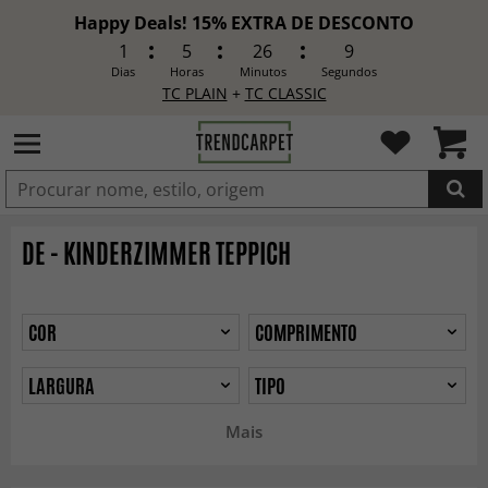
Happy Deals! 15% EXTRA DE DESCONTO
1
5
26
7
Dias
Horas
Minutos
Segundos
TC PLAIN
+
TC CLASSIC
ADICIONADO
DE - KINDERZIMMER TEPPICH
COR
COMPRIMENTO
LARGURA
TIPO
Mais