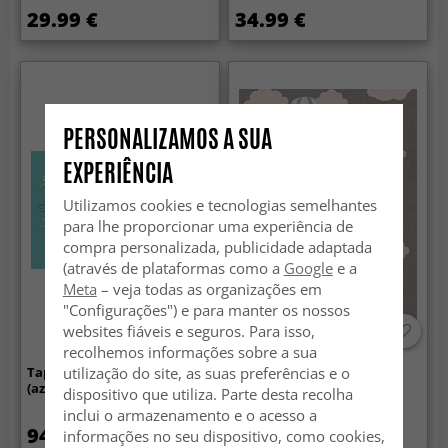
29.99 €
34.99 €
PERSONALIZAMOS A SUA
EXPERIÊNCIA
Utilizamos cookies e tecnologias semelhantes
para lhe proporcionar uma experiência de
compra personalizada, publicidade adaptada
(através de plataformas como a
Google
e a
Meta
– veja todas as organizações em
"Configurações") e para manter os nossos
websites fiáveis e seguros. Para isso,
recolhemos informações sobre a sua
utilização do site, as suas preferências e o
Tapete infantil - World Map
Tapete infantil - Balloons
(azul/multi)
(azul)
dispositivo que utiliza. Parte desta recolha
inclui o armazenamento e o acesso a
94.99 €
87.99 €
informações no seu dispositivo, como cookies,