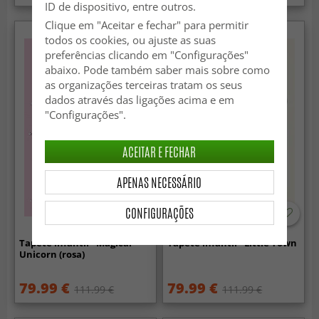
ID de dispositivo, entre outros.
Clique em "Aceitar e fechar" para permitir
todos os cookies, ou ajuste as suas
preferências clicando em "Configurações"
abaixo. Pode também saber mais sobre como
as organizações terceiras tratam os seus
dados através das ligações acima e em
"Configurações".
ACEITAR E FECHAR
APENAS NECESSÁRIO
CONFIGURAÇÕES
Tapete infantil - Magical
Tapete infantil - Little Town
Unicorn (rosa)
79.99 €
79.99 €
111.99 €
111.99 €