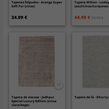
Tapetes felpudos - Aranga Super
Tapete Wilton - Lesle
Soft Fur (cinza)
(azul/cinza/turquesa)
34.99 €
44.99 €
59.99 €
Tapete de viscose - Jodhpur
Tapete de lã - Dhurry 
Special Luxury Edition (cinza
claro/bege)