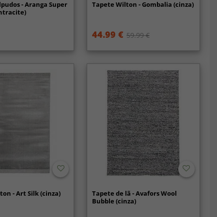
lpudos - Aranga Super
Tapete Wilton - Gombalia (cinza)
ntracite)
44.99 €
59.99 €
on - Art Silk (cinza)
Tapete de lã - Avafors Wool
Bubble (cinza)