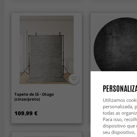
PERSONALIZA
Tapete de lã - Otago
Tapete redondo - Serif
(cinza/preto)
escuro)
Utilizamos cook
personalizada, 
109.99 €
59.99 €
todas as organi
84.99 €
Para isso, recol
dispositivo que 
seu dispositivo,