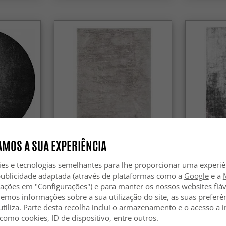
MOS A SUA EXPERIÊNCIA
os (cinza
Tapetes felpudos - Cloud Super
Tapete de 
Soft (cinza)
Special Lux
ies e tecnologias semelhantes para lhe proporcionar uma experi
publicidade adaptada (através de plataformas como a
Google
e a
39.99 €
149.99 
zações em "Configurações") e para manter os nossos websites fiáv
hemos informações sobre a sua utilização do site, as suas preferê
utiliza. Parte desta recolha inclui o armazenamento e o acesso a
 como cookies, ID de dispositivo, entre outros.