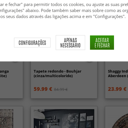
ar e fechar" para permitir todos os cookies, ou ajuste as suas pre
nfigurações" abaixo. Pode também saber mais sobre como as or
 os seus dados através das ligações acima e em "Configurações".
APENAS
ACEITAR
CONFIGURAÇÕES
NECESSÁRIO
E FECHAR
-70%
ranga
Tapete redondo - Bouhjar
Shaggy Ind
ite)
(cinza/multicolorido)
Aberdeen (
59.99 €
23.99 €
84.99 €