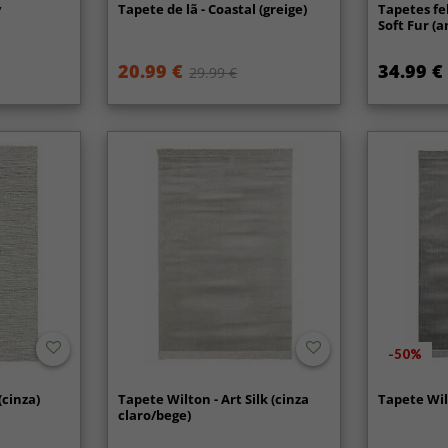
y
Tapete de lã - Coastal (greige)
Tapetes fe
Soft Fur (a
20.99 €
34.99 €
29.99 €
-50%
(cinza)
Tapete Wilton - Art Silk (cinza
Tapete Wilt
claro/bege)