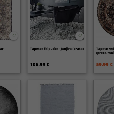
jar
Tapetes felpudos - Janjira (prata)
Tapete red
(preto/mul
106.99 €
59.99 €