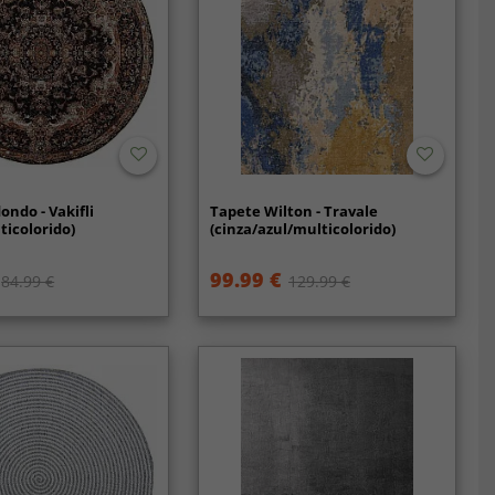
ondo - Vakifli
Tapete Wilton - Travale
ticolorido)
(cinza/azul/multicolorido)
99.99 €
84.99 €
129.99 €