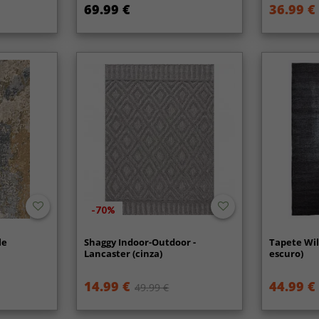
69.99 €
36.99 €
-70%
le
Shaggy Indoor-Outdoor -
Tapete Wilt
Lancaster (cinza)
escuro)
14.99 €
44.99 €
49.99 €