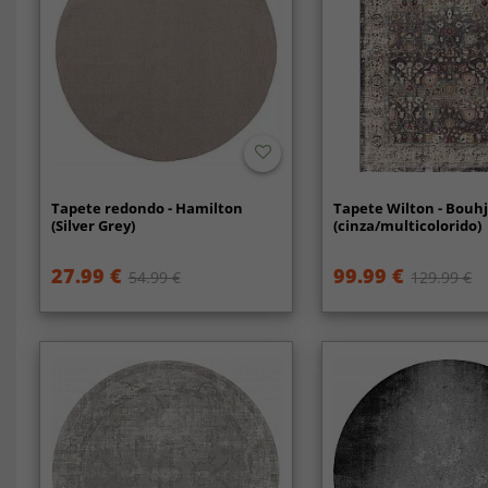
Tapete redondo - Hamilton
Tapete Wilton - Bouh
(Silver Grey)
(cinza/multicolorido)
27.99 €
99.99 €
54.99 €
129.99 €