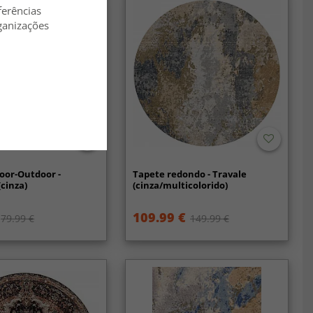
ferências
ganizações
oor-Outdoor -
Tapete redondo - Travale
cinza)
(cinza/multicolorido)
109.99 €
79.99 €
149.99 €