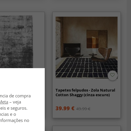
viscose - Jodhpur
Tapetes felpudos - Zola Natural
ury Edition (cinza)
Cotton Shaggy (cinza escuro)
ência de compra
Meta
– veja
€
39.99 €
eis e seguros.
189 €
49.99 €
ncias e o
 informações no