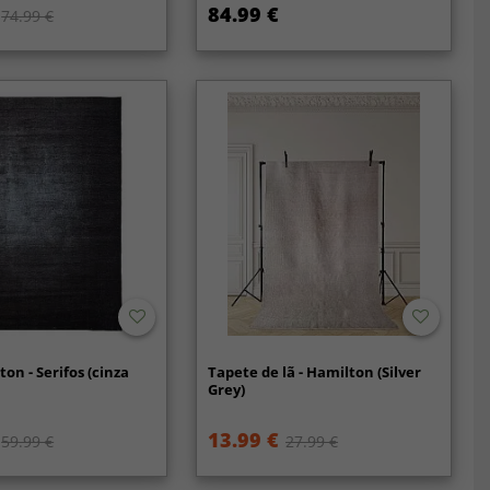
84.99 €
74.99 €
on - Serifos (cinza
Tapete de lã - Hamilton (Silver
Grey)
13.99 €
59.99 €
27.99 €