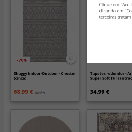
Clique em "Aceit
clicando em "Co
terceiras tratam
-70%
Shaggy Indoor-Outdoor - Chester
Tapetes redondos - A
(cinza)
Super Soft Fur (antrac
68.99 €
34.99 €
229 €