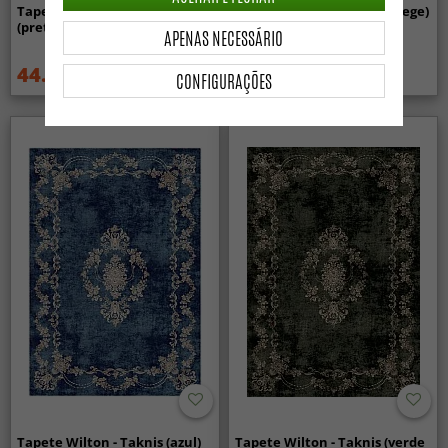
Tapete Wilton - Zebra
Tapete Wilton - Mateur (bege)
(preto/branco)
APENAS NECESSÁRIO
44.99 €
44.99 €
59.99 €
59.99 €
CONFIGURAÇÕES
Tapete Wilton - Taknis (azul)
Tapete Wilton - Taknis (verde