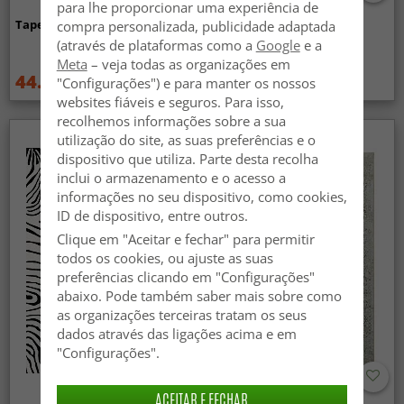
para lhe proporcionar uma experiência de
Tapete Wilton - Taknis (verde)
Tapete Wilton - Elena
compra personalizada, publicidade adaptada
(bege/dourado)
(através de plataformas como a
Google
e a
Meta
– veja todas as organizações em
44.99 €
44.99 €
"Configurações") e para manter os nossos
59.99 €
59.99 €
websites fiáveis e seguros. Para isso,
recolhemos informações sobre a sua
utilização do site, as suas preferências e o
dispositivo que utiliza. Parte desta recolha
inclui o armazenamento e o acesso a
informações no seu dispositivo, como cookies,
ID de dispositivo, entre outros.
Clique em "Aceitar e fechar" para permitir
todos os cookies, ou ajuste as suas
preferências clicando em "Configurações"
abaixo. Pode também saber mais sobre como
as organizações terceiras tratam os seus
dados através das ligações acima e em
"Configurações".
ACEITAR E FECHAR