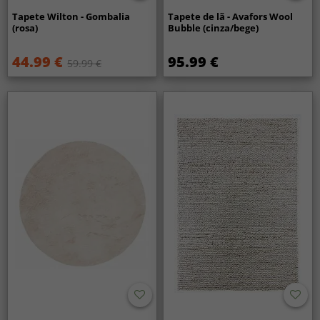
Tapete Wilton - Gombalia
Tapete de lã - Avafors Wool
(rosa)
Bubble (cinza/bege)
44.99 €
95.99 €
59.99 €