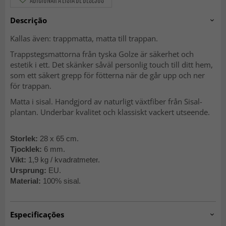
Descrição
Kallas även: trappmatta, matta till trappan.
Trappstegsmattorna från tyska Golze är säkerhet och
estetik i ett. Det skänker såväl personlig touch till ditt hem,
som ett säkert grepp för fötterna när de går upp och ner
för trappan.
Matta i sisal. Handgjord av naturligt växtfiber från Sisal-
plantan. Underbar kvalitet och klassiskt vackert utseende.
Storlek:
28 x 65 cm.
Tjocklek:
6 mm.
Vikt:
1,9 kg / kvadratmeter
.
Ursprung:
EU.
Material:
100% sisal.
Especificações