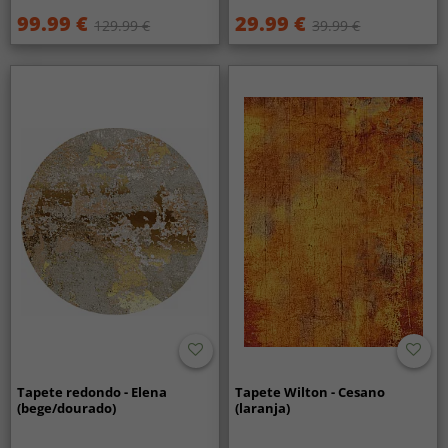
99.99 €
29.99 €
129.99 €
39.99 €
Tapete redondo - Elena
Tapete Wilton - Cesano
(bege/dourado)
(laranja)