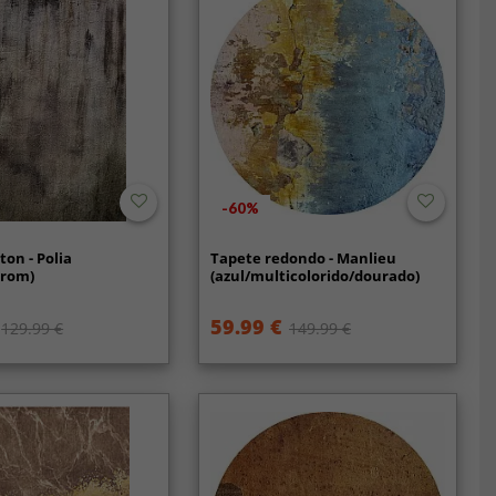
-60%
ton - Polia
Tapete redondo - Manlieu
rrom)
(azul/multicolorido/dourado)
59.99 €
129.99 €
149.99 €