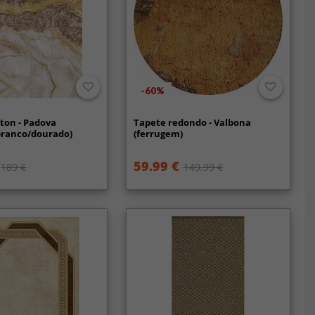
-60%
ton - Padova
Tapete redondo - Valbona
ranco/dourado)
(ferrugem)
59.99 €
189 €
149.99 €