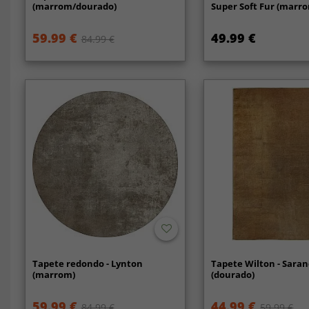
(marrom/dourado)
Super Soft Fur (marr
59.99 €
49.99 €
84.99 €
Tapete redondo - Lynton
Tapete Wilton - Sara
(marrom)
(dourado)
59.99 €
44.99 €
84.99 €
59.99 €