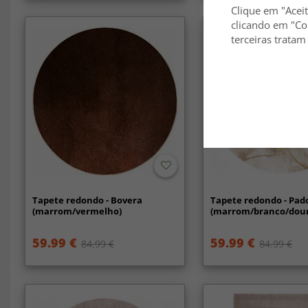
Clique em "Aceit
clicando em "Co
terceiras tratam
Tapete redondo - Bovera
Tapete redondo - Pad
(marrom/vermelho)
(marrom/branco/dou
59.99 €
59.99 €
84.99 €
84.99 €