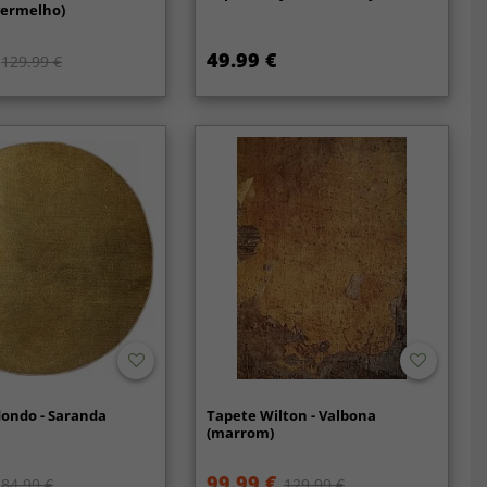
ermelho)
49.99 €
129.99 €
dondo - Saranda
Tapete Wilton - Valbona
(marrom)
99.99 €
84.99 €
129.99 €