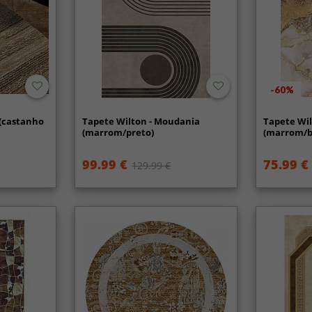
-60%
 (castanho
Tapete Wilton - Moudania
Tapete Wil
(marrom/preto)
(marrom/b
99.99 €
75.99 €
129.99 €