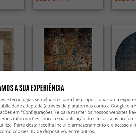
MOS A SUA EXPERIÊNCIA
ies e tecnologias semelhantes para lhe proporcionar uma experi
publicidade adaptada (através de plataformas como a
Google
e a
(bege)
Tapete Wilton - Trepito
Tapete red
(marrom/azul/multicolorido)
(marrom/a
zações em "Configurações") e para manter os nossos websites fiáv
hemos informações sobre a sua utilização do site, as suas preferê
99.99 €
59.99 €
utiliza. Parte desta recolha inclui o armazenamento e o acesso a
129.99 €
 como cookies, ID de dispositivo, entre outros.