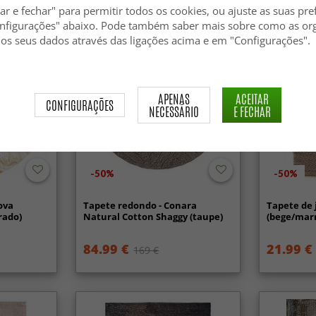
ar e fechar" para permitir todos os cookies, ou ajuste as suas pre
nfigurações" abaixo. Pode também saber mais sobre como as or
 os seus dados através das ligações acima e em "Configurações".
APENAS
ACEITAR
CONFIGURAÇÕES
NECESSÁRIO
E FECHAR
-50%
-50%
ova
Tapete redondo - Conara
Tapete de 
rado)
Natural Cotton Shaggy (taupe)
(bege/mar
84.99 €
21.99 €
169 €