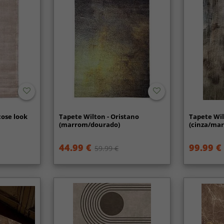
cose look
Tapete Wilton - Oristano
Tapete Wil
(marrom/dourado)
(cinza/ma
44.99 €
99.99 €
59.99 €