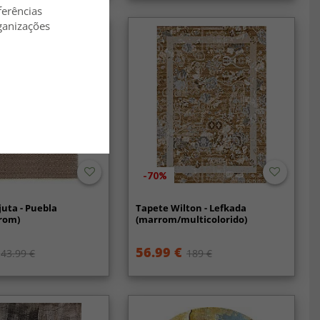
ferências
ganizações
-70%
juta - Puebla
Tapete Wilton - Lefkada
rom)
(marrom/multicolorido)
56.99 €
43.99 €
189 €