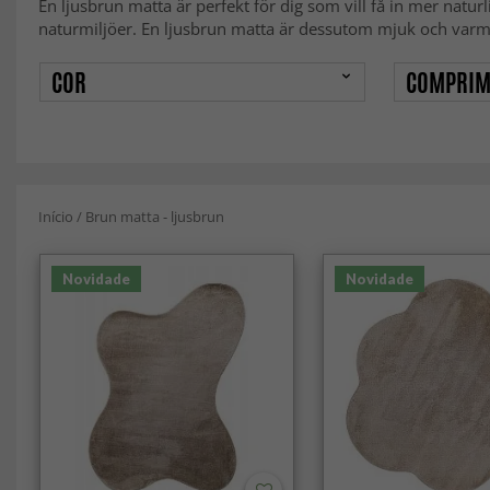
En ljusbrun matta är perfekt för dig som vill få in mer natur
naturmiljöer. En ljusbrun matta är dessutom mjuk och varm, v
COR
COMPRIM
Início
/
Brun matta - ljusbrun
Novidade
Novidade