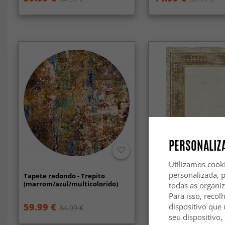
PERSONALIZA
-70%
Utilizamos cook
personalizada, 
Tapete redondo - Trepito
Tapete Wilton - Tilos 
(marrom/azul/multicolorido)
todas as organi
Para isso, recol
59.99 €
38.99 €
dispositivo que 
84.99 €
129.99 €
seu dispositivo,