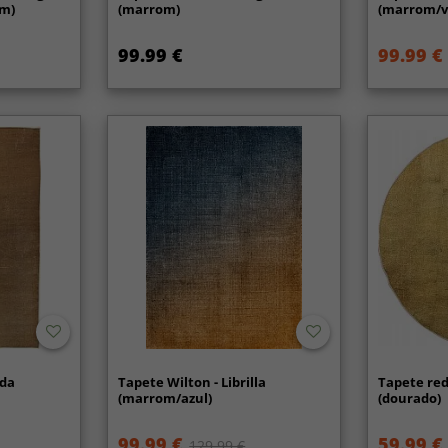
om)
(marrom)
(marrom/v
99.99 €
99.99 €
nda
Tapete Wilton - Librilla
Tapete re
(marrom/azul)
(dourado)
99.99 €
59.99 €
129.99 €