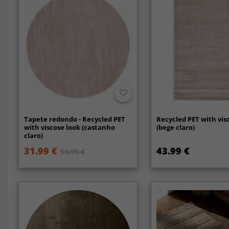
Tapete redondo - Recycled PET
Recycled PET with vis
with viscose look (castanho
(bege claro)
claro)
31.99 €
43.99 €
53.99 €