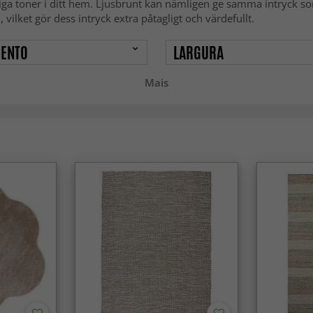
liga toner i ditt hem. Ljusbrunt kan nämligen ge samma intryck som 
ilket gör dess intryck extra påtagligt och värdefullt.
ENTO
LARGURA
Mais