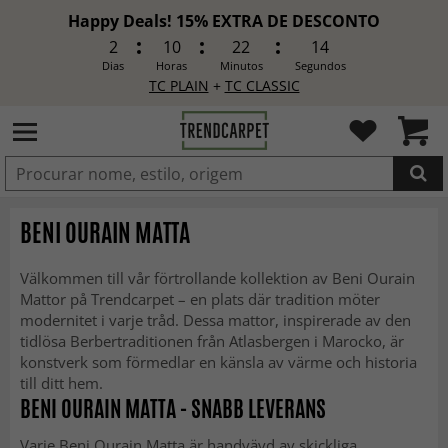
Happy Deals! 15% EXTRA DE DESCONTO
2
10
22
12
Dias
Horas
Minutos
Segundos
TC PLAIN
+
TC CLASSIC
ADICIONADO
BENI OURAIN MATTA
Välkommen till vår förtrollande kollektion av Beni Ourain
Mattor på Trendcarpet – en plats där tradition möter
modernitet i varje tråd. Dessa mattor, inspirerade av den
tidlösa Berbertraditionen från Atlasbergen i Marocko, är
konstverk som förmedlar en känsla av värme och historia
till ditt hem.
BENI OURAIN MATTA - SNABB LEVERANS
Varje Beni Ourain Matta är handvävd av skickliga