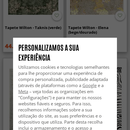
Tapete Wilton - Taknis (verde)
Tapete Wilton - Elena
(bege/dourado)
44.99 €
44.99 €
PERSONALIZAMOS A SUA
59.99 €
59.99 €
EXPERIÊNCIA
Utilizamos cookies e tecnologias semelhantes
para lhe proporcionar uma experiência de
compra personalizada, publicidade adaptada
(através de plataformas como a
Google
e a
Meta
– veja todas as organizações em
"Configurações") e para manter os nossos
websites fiáveis e seguros. Para isso,
recolhemos informações sobre a sua
utilização do site, as suas preferências e o
dispositivo que utiliza. Parte desta recolha
inclui o armazenamento e o acesso a