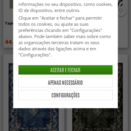
informações no seu dispositivo, como cookies,
ID de dispositivo, entre outros.
Clique em "Aceitar e fechar" para permitir
Tapete Wilton - Mateur (bege)
Tapete Wilton - Zebra
todos os cookies, ou ajuste as suas
(preto/branco)
preferências clicando em "Configurações"
abaixo. Pode também saber mais sobre como
44.99 €
44.99 €
59.99 €
59.99 €
as organizações terceiras tratam os seus
dados através das ligações acima e em
"Configurações".
ACEITAR E FECHAR
APENAS NECESSÁRIO
CONFIGURAÇÕES