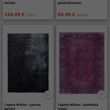
(verde)
(preto/branco)
134.99 €
59.99 €
189 €
84.99 €
Tapete Wilton - Lynton
Tapete Wilton - Gombalia
(preto)
(roxo)