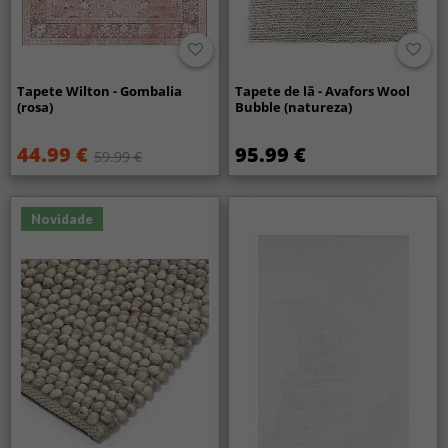
Tapete Wilton - Gombalia
Tapete de lã - Avafors Wool
(rosa)
Bubble (natureza)
44.99 €
95.99 €
59.99 €
Novidade