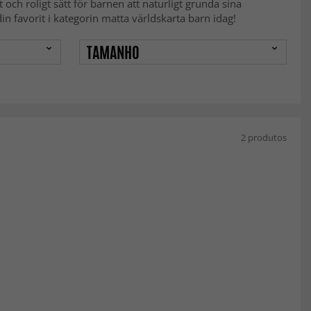
och roligt sätt för barnen att naturligt grunda sina
in favorit i kategorin matta världskarta barn idag!
TAMANHO
2 produtos