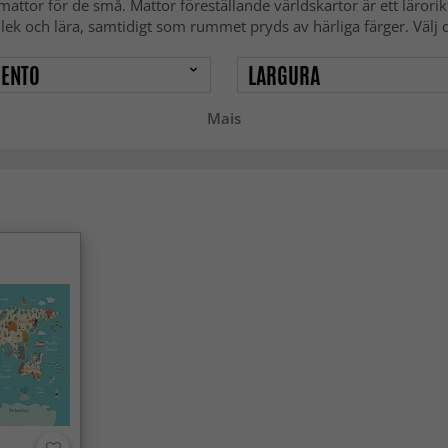
tor för de små. Mattor föreställande världskartor är ett lärorikt 
lek och lära, samtidigt som rummet pryds av härliga färger. Välj d
ENTO
LARGURA
Mais