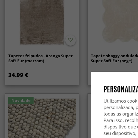
Tapetes felpudos - Aranga Super
Tapete shaggy ondulado
Soft Fur (marrom)
Super Soft Fur (bege)
34.99 €
49.99 €
PERSONALIZA
Utilizamos cook
Novidade
personalizada, 
todas as organi
Para isso, recol
dispositivo que 
seu dispositivo,