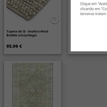
Clique em "Aceit
clicando em "Co
terceiras tratam
Tapete de lã - Avafors Wool
Tapetes felpudos - Ara
Bubble (cinza/bege)
Soft Fur (branco)
95.99 €
34.99 €