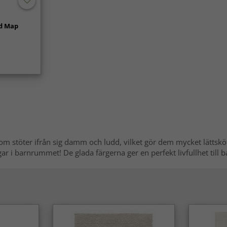
ld Map
som stöter ifrån sig damm och ludd, vilket gör dem mycket lättskö
agar i barnrummet! De glada färgerna ger en perfekt livfullhet till