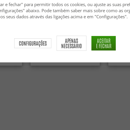
ar e fechar" para permitir todos os cookies, ou ajuste as suas pre
nfigurações" abaixo. Pode também saber mais sobre como as or
 os seus dados através das ligações acima e em "Configurações".
nga Super
Tapetes redondos - Aranga Super
Tapete de 
APENAS
ACEITAR
CONFIGURAÇÕES
Soft Fur (bege)
NECESSÁRIO
E FECHAR
34.99 €
24.99 €