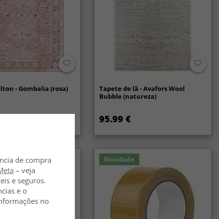
lton - Gombalia (rosa)
Tapete de lã - Avafors Wool
Bubble (natureza)
95.99 €
59.99 €
ência de compra
Novidade
Meta
– veja
eis e seguros.
ncias e o
 informações no