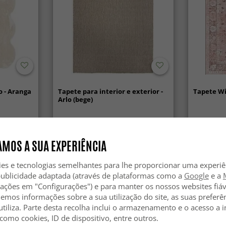
 - Aranga
Tapete para interior e exterior -
Tapete Wi
Arlo (bege)
59.99 €
44.99 €
MOS A SUA EXPERIÊNCIA
ies e tecnologias semelhantes para lhe proporcionar uma experi
publicidade adaptada (através de plataformas como a
Google
e a
zações em "Configurações") e para manter os nossos websites fiáv
hemos informações sobre a sua utilização do site, as suas preferê
utiliza. Parte desta recolha inclui o armazenamento e o acesso a
 como cookies, ID de dispositivo, entre outros.