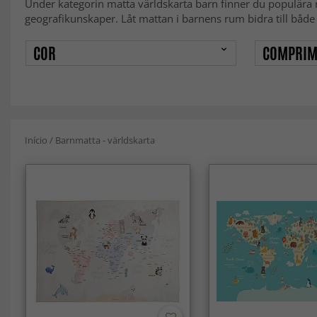
Under kategorin matta världskarta barn finner du populära mat
geografikunskaper. Låt mattan i barnens rum bidra till både 
COR
COMPRIM
Início
/
Barnmatta - världskarta