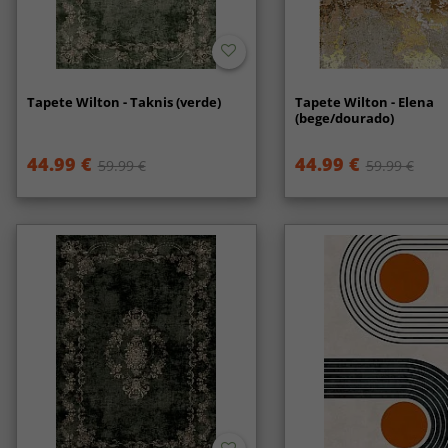
Tapete Wilton - Taknis (verde)
Tapete Wilton - Elena
(bege/dourado)
44.99 €
44.99 €
59.99 €
59.99 €