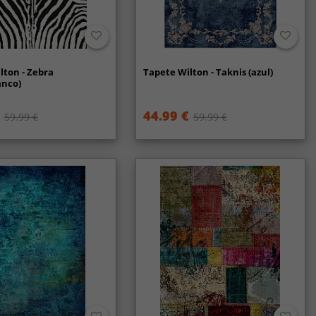
lton - Zebra
Tapete Wilton - Taknis (azul)
anco)
44.99 €
59.99 €
59.99 €