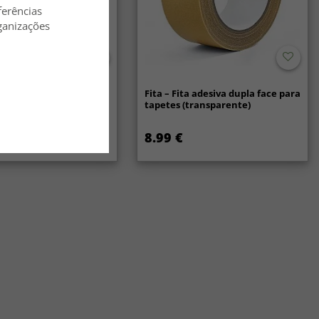
ferências
ganizações
lã - Hamilton (branco)
Fita – Fita adesiva dupla face para
tapetes (transparente)
8.99 €
27.99 €