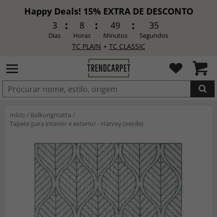
Happy Deals! 15% EXTRA DE DESCONTO
3
8
49
33
Dias
Horas
Minutos
Segundos
TC PLAIN
+
TC CLASSIC
ADICIONADO
Início
/
Balkongmatta
/
Tapete para interior e exterior - Harvey (verde)