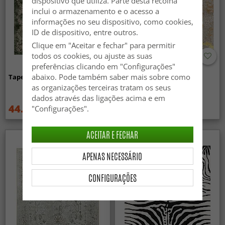
dispositivo que utiliza. Parte desta recolha
inclui o armazenamento e o acesso a
informações no seu dispositivo, como cookies,
ID de dispositivo, entre outros.
Clique em "Aceitar e fechar" para permitir
todos os cookies, ou ajuste as suas
preferências clicando em "Configurações"
abaixo. Pode também saber mais sobre como
Tapete Wilton - Taknis (verde)
Tapete Wilton - Elena
(bege/dourado)
as organizações terceiras tratam os seus
dados através das ligações acima e em
44.99 €
44.99 €
"Configurações".
59.99 €
59.99 €
ACEITAR E FECHAR
APENAS NECESSÁRIO
CONFIGURAÇÕES