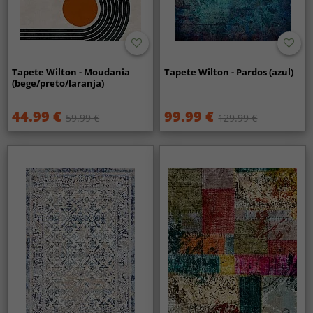
Tapete Wilton - Moudania
Tapete Wilton - Pardos (azul)
(bege/preto/laranja)
44.99 €
99.99 €
59.99 €
129.99 €