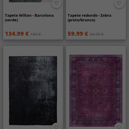
Tapete Wilton - Barcelona
Tapete redondo - Zebra
(verde)
(preto/branco)
134.99 €
59.99 €
189 €
84.99 €