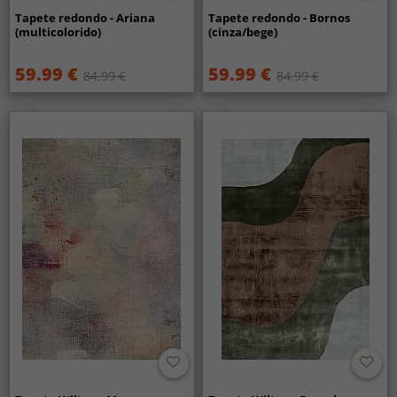
Tapete redondo - Ariana
Tapete redondo - Bornos
(multicolorido)
(cinza/bege)
59.99 €
59.99 €
84.99 €
84.99 €