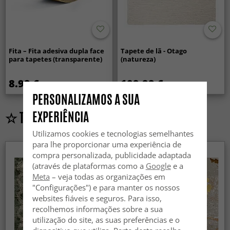
Fita – Fita adesiva dupla face
Tapete de lã - Otago
para tapetes (transparente)
(natureza)
8.99 €
109.99 €
PERSONALIZAMOS A SUA
☆ TRENDCARPET VINTAGE LUXURY ☆
EXPERIÊNCIA
Utilizamos cookies e tecnologias semelhantes
para lhe proporcionar uma experiência de
compra personalizada, publicidade adaptada
(através de plataformas como a
Google
e a
Meta
– veja todas as organizações em
"Configurações") e para manter os nossos
websites fiáveis e seguros. Para isso,
recolhemos informações sobre a sua
utilização do site, as suas preferências e o