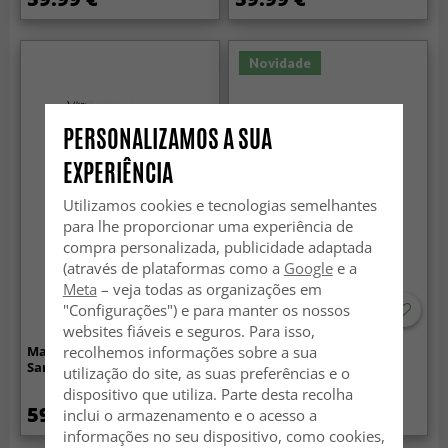
Novidade
PERSONALIZAMOS A SUA
EXPERIÊNCIA
Utilizamos cookies e tecnologias semelhantes
para lhe proporcionar uma experiência de
compra personalizada, publicidade adaptada
(através de plataformas como a
Google
e a
Meta
– veja todas as organizações em
"Configurações") e para manter os nossos
websites fiáveis e seguros. Para isso,
recolhemos informações sobre a sua
Manta em mistura de lã -
Cobertores - Wallace
Samantha (verde)
Tapestry Blanket
utilização do site, as suas preferências e o
(preto/branco)
dispositivo que utiliza. Parte desta recolha
59.99 €
69.99 €
inclui o armazenamento e o acesso a
informações no seu dispositivo, como cookies,