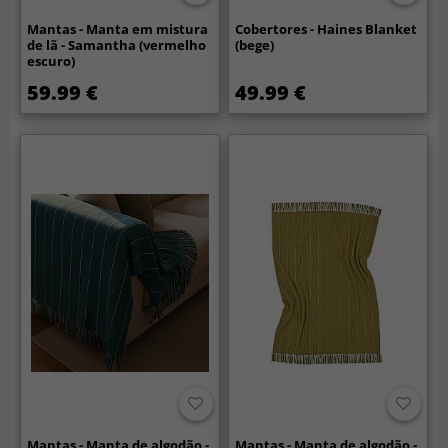
Mantas - Manta em mistura
Cobertores - Haines Blanket
de lã - Samantha (vermelho
(bege)
escuro)
59.99 €
49.99 €
Mantas - Manta de algodão -
Mantas - Manta de algodão -