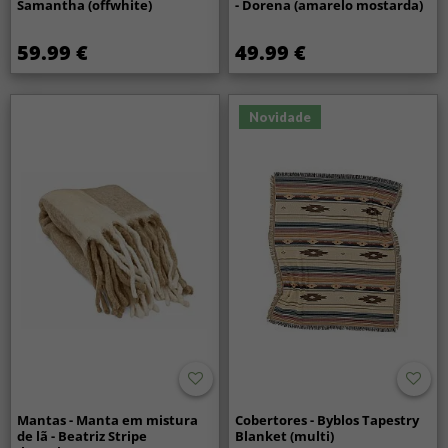
Samantha (offwhite)
- Dorena (amarelo mostarda)
59.99 €
49.99 €
Novidade
Mantas - Manta em mistura
Cobertores - Byblos Tapestry
de lã - Beatriz Stripe
Blanket (multi)