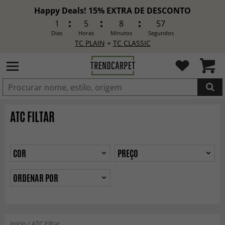
Happy Deals! 15% EXTRA DE DESCONTO
1
5
8
55
Dias
Horas
Minutos
Segundos
TC PLAIN
+
TC CLASSIC
ADICIONADO
ATC FILTAR
COR
PREÇO
ORDENAR POR
Início
/
ATC Filtar