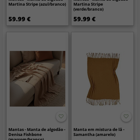
Martina Stripe (azul/branco)
Martina Stripe
(verde/branco)
59.99 €
59.99 €
Mantas - Manta de algodão -
Manta em mistura de lã -
Denisa Fishbone
Samantha (amarelo)
(marrom/branco)