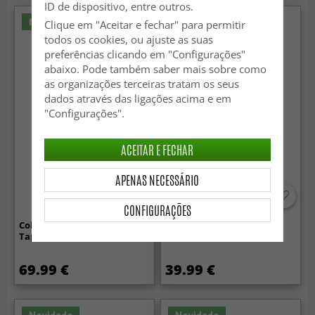
ID de dispositivo, entre outros.
Novidade
Novidade
Clique em "Aceitar e fechar" para permitir
todos os cookies, ou ajuste as suas
preferências clicando em "Configurações"
abaixo. Pode também saber mais sobre como
as organizações terceiras tratam os seus
dados através das ligações acima e em
"Configurações".
ACEITAR E FECHAR
APENAS NECESSÁRIO
CONFIGURAÇÕES
Cobertores - Samarkand
Cobertores - Vanja Throw
Tapestry Blanket (multi)
(preto)
69.99 €
39.99 €
Novidade
Novidade