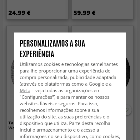
24.99 €
59.99 €
PERSONALIZAMOS A SUA
EXPERIÊNCIA
Utilizamos cookies e tecnologias semelhantes
para lhe proporcionar uma experiência de
compra personalizada, publicidade adaptada
(através de plataformas como a
Google
e a
Meta
– veja todas as organizações em
"Configurações") e para manter os nossos
websites fiáveis e seguros. Para isso,
recolhemos informações sobre a sua
utilização do site, as suas preferências e o
dispositivo que utiliza. Parte desta recolha
Tapete redondo - Avafors
Tapete redondo - Megara
Wool Bubble (cinza)
(cinza)
inclui o armazenamento e o acesso a
informações no seu dispositivo, como cookies,