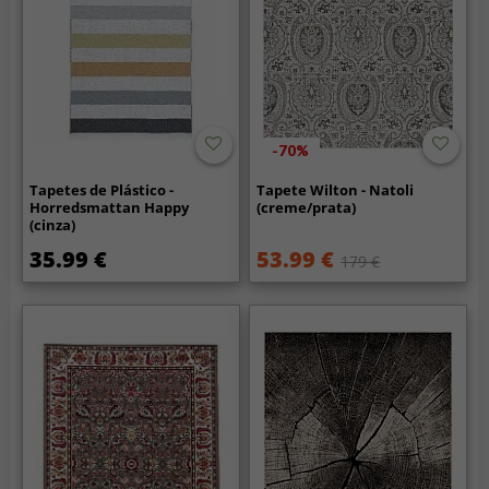
-70%
Tapetes de Plástico -
Tapete Wilton - Natoli
Horredsmattan Happy
(creme/prata)
(cinza)
35.99 €
53.99 €
179 €