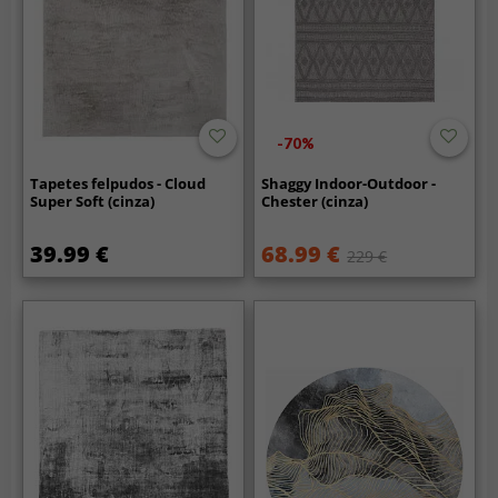
-70%
Tapetes felpudos - Cloud
Shaggy Indoor-Outdoor -
Super Soft (cinza)
Chester (cinza)
39.99 €
68.99 €
229 €