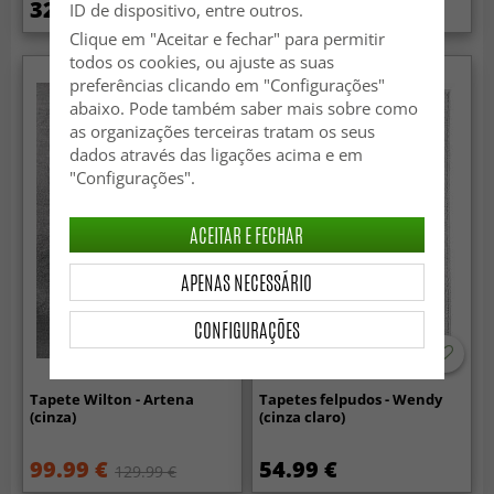
329 €
59.99 €
ID de dispositivo, entre outros.
84.99 €
Clique em "Aceitar e fechar" para permitir
todos os cookies, ou ajuste as suas
preferências clicando em "Configurações"
abaixo. Pode também saber mais sobre como
as organizações terceiras tratam os seus
dados através das ligações acima e em
"Configurações".
ACEITAR E FECHAR
APENAS NECESSÁRIO
CONFIGURAÇÕES
Tapete Wilton - Artena
Tapetes felpudos - Wendy
(cinza)
(cinza claro)
99.99 €
54.99 €
129.99 €