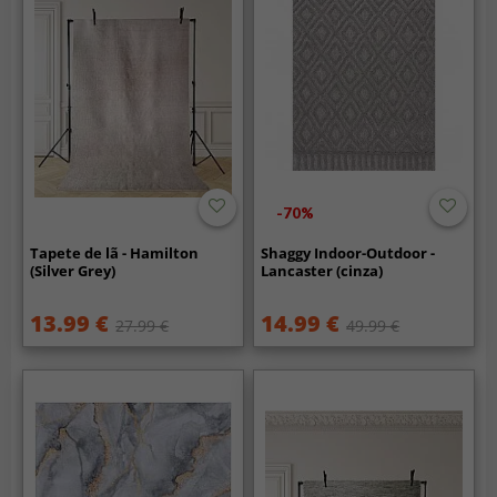
-70%
Tapete de lã - Hamilton
Shaggy Indoor-Outdoor -
(Silver Grey)
Lancaster (cinza)
13.99 €
14.99 €
27.99 €
49.99 €