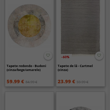
-60%
Tapete redondo - Budoni
Tapete de lã - Cartmel
(cinza/bege/amarelo)
(cinza)
59.99 €
23.99 €
84.99 €
59.99 €