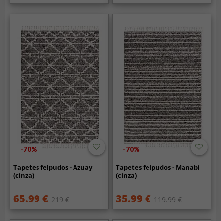
-70%
-70%
Tapetes felpudos - Azuay
Tapetes felpudos - Manabi
(cinza)
(cinza)
65.99 €
35.99 €
219 €
119.99 €