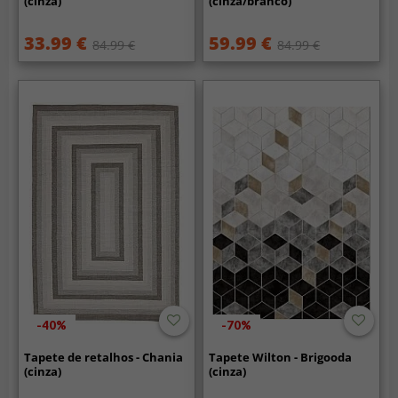
(cinza)
(cinza/branco)
33.99 €
59.99 €
84.99 €
84.99 €
-40%
-70%
Tapete de retalhos - Chania
Tapete Wilton - Brigooda
(cinza)
(cinza)