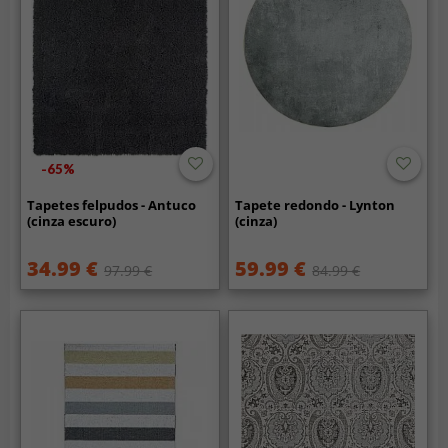
-65%
Tapetes felpudos - Antuco
Tapete redondo - Lynton
(cinza escuro)
(cinza)
34.99 €
59.99 €
97.99 €
84.99 €