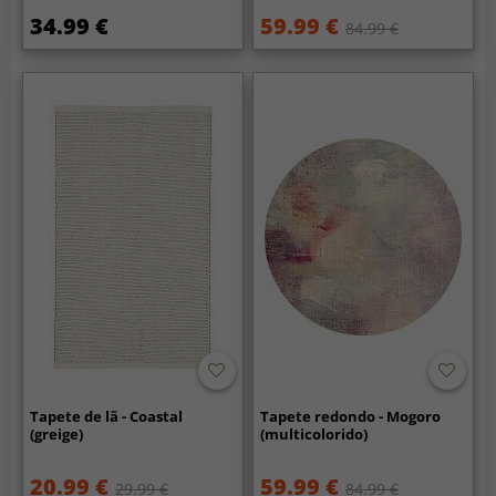
34.99 €
59.99 €
84.99 €
Tapete de lã - Coastal
Tapete redondo - Mogoro
(greige)
(multicolorido)
20.99 €
59.99 €
29.99 €
84.99 €