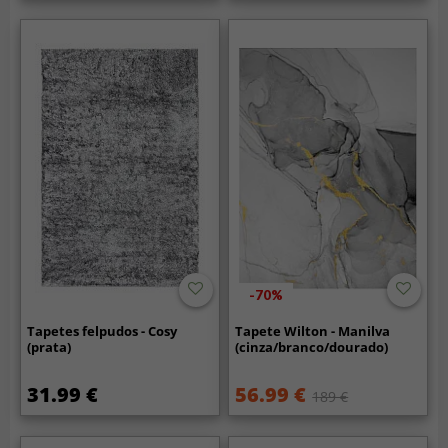
-70%
Tapetes felpudos - Cosy
Tapete Wilton - Manilva
(prata)
(cinza/branco/dourado)
31.99 €
56.99 €
189 €