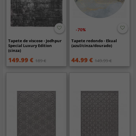
-70%
Tapete de viscose - Jodhpur
Tapete redondo - Ekual
Special Luxury Edition
(azul/cinza/dourado)
(cinza)
149.99 €
44.99 €
189 €
149.99 €