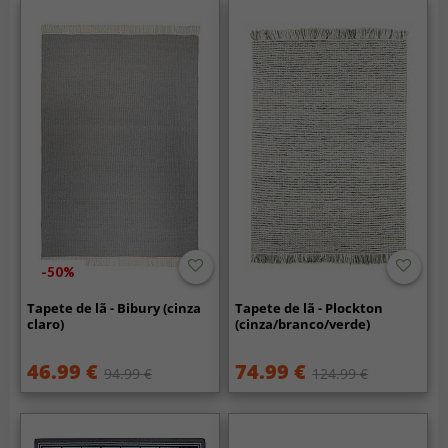
-50%
Tapete de lã - Bibury (cinza
Tapete de lã - Plockton
claro)
(cinza/branco/verde)
46.99 €
74.99 €
94.99 €
124.99 €