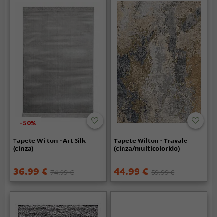
-50%
Tapete Wilton - Art Silk
Tapete Wilton - Travale
(cinza)
(cinza/multicolorido)
36.99 €
44.99 €
74.99 €
59.99 €