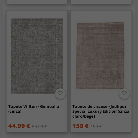
Tapete Wilton - Gombalia
Tapete de viscose - Jodhpur
(cinza)
Special Luxury Edition (cinza
claro/bege)
44.99 €
159 €
59.99 €
199 €