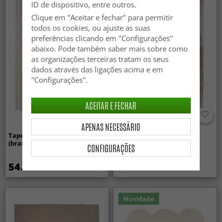
ID de dispositivo, entre outros.
Clique em "Aceitar e fechar" para permitir
todos os cookies, ou ajuste as suas
preferências clicando em "Configurações"
abaixo. Pode também saber mais sobre como
as organizações terceiras tratam os seus
dados através das ligações acima e em
"Configurações".
ACEITAR E FECHAR
APENAS NECESSÁRIO
Tapete Wilton - Sunayama
Tapetes felpudos - Aranga
(branco)
Super Soft Fur (marrom)
CONFIGURAÇÕES
54.99 €
34.99 €
Novidade