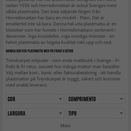
sedan 1956 och Horredsmattan är också Sveriges mest
sålda plastmatta. Den bäst säljande färgen från
Horredsmattan har bara en modell - Plain. Det är
emellertid inte så bara. Denna hel-vita plastmatta är en
klassiker som har funnits i Horredsmattans sortiment i
decennier. Inga krusideller, inga onödiga mönster - en
helvit plastmatta av högsta kvalitet rakt upp och ned.
HANDLA DIN VITA PLASTMATTA MED FRI FRAKT & RETUR.
Trendcarpet erbjuder - som enda mattbutik i Sverige - fri
frakt & fri retur, oavsett hur många mattor man beställer.
Välj mellan kort-, bank- eller fakturabetalning - att handla
plastmattor på Trendcarpet är tryggt, säkert och kommer
med snabb leverans.
COR
COMPRIMENTO
LARGURA
TIPO
Mais