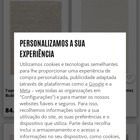
PERSONALIZAMOS A SUA
EXPERIÊNCIA
Utilizamos cookies e tecnologias semelhantes
para lhe proporcionar uma experiência de
compra personalizada, publicidade adaptada
(através de plataformas como a
Google
e a
Meta
– veja todas as organizações em
Tapete de lã - Avafors Wool
Tapete de lã - Coastal (creme)
Bubble (bege)
"Configurações") e para manter os nossos
websites fiáveis e seguros. Para isso,
84.99 €
84.99 €
recolhemos informações sobre a sua
utilização do site, as suas preferências e o
dispositivo que utiliza. Parte desta recolha
inclui o armazenamento e o acesso a
informações no seu dispositivo, como cookies,