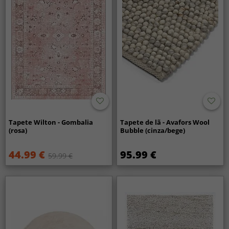
Tapete Wilton - Gombalia
Tapete de lã - Avafors Wool
(rosa)
Bubble (cinza/bege)
44.99 €
95.99 €
59.99 €