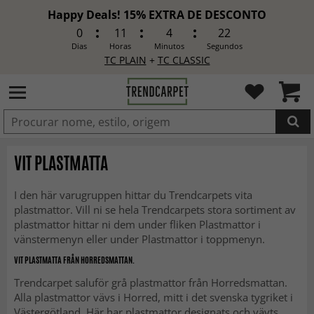
Happy Deals! 15% EXTRA DE DESCONTO
0
11
4
20
Dias
Horas
Minutos
Segundos
TC PLAIN
+
TC CLASSIC
ADICIONADO
VIT PLASTMATTA
I den här varugruppen hittar du Trendcarpets vita
plastmattor. Vill ni se hela Trendcarpets stora sortiment av
plastmattor hittar ni dem under fliken Plastmattor i
vänstermenyn eller under Plastmattor i toppmenyn.
VIT PLASTMATTA FRÅN HORREDSMATTAN.
Trendcarpet saluför grå plastmattor från Horredsmattan.
Alla plastmattor vävs i Horred, mitt i det svenska tygriket i
Västergötland. Här har plastmattor designats och vävts