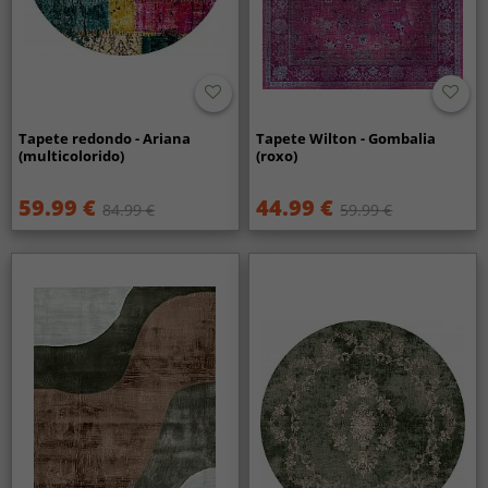
Tapete redondo - Ariana
Tapete Wilton - Gombalia
(multicolorido)
(roxo)
59.99 €
44.99 €
84.99 €
59.99 €