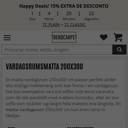
Happy Deals! 15% EXTRA DE DESCONTO
1
4
20
19
Dias
Horas
Minutos
Segundos
TC PLAIN
+
TC CLASSIC
ADICIONADO
VARDAGSRUMSMATTA 200X300
En matta vardagsrum 200x300 cm passar perfekt under
alla möjliga möblemang som kan finnas i ett vardagsrum.
Det kan exempelvis vara två soffor mitt emot varandra,
som då står parallellt med mattans kortsidor, eller en stor
soffa som sträcker sig längst hela mattans ena långsida. En
matta vardagsrum
200x300 cm kan även rama in
fåtöljer.