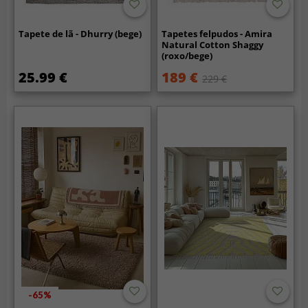
Tapete de lã - Dhurry (bege)
Tapetes felpudos - Amira
Natural Cotton Shaggy
(roxo/bege)
25.99 €
189 €
229 €
-65%