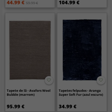
44.99 €
104.99 €
59.99 €
Tapete de lã - Avafors Wool
Tapetes felpudos - Aranga
Bubble (marrom)
Super Soft Fur (azul escuro)
95.99 €
34.99 €