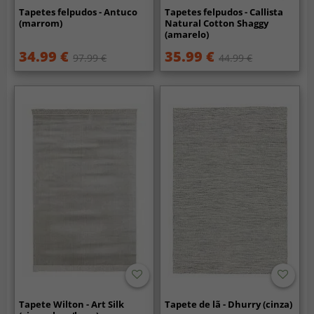
Tapetes felpudos - Antuco
Tapetes felpudos - Callista
(marrom)
Natural Cotton Shaggy
(amarelo)
34.99 €
35.99 €
97.99 €
44.99 €
Tapete Wilton - Art Silk
Tapete de lã - Dhurry (cinza)