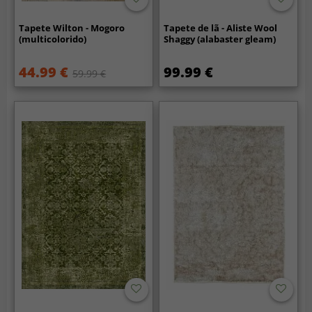
Tapete Wilton - Mogoro
Tapete de lã - Aliste Wool
(multicolorido)
Shaggy (alabaster gleam)
44.99 €
99.99 €
59.99 €