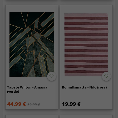
Tapete Wilton - Amasra
Bomullsmatta - Nilo (rosa)
(verde)
44.99 €
19.99 €
59.99 €