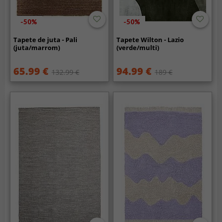
-50%
-50%
Tapete de juta - Pali
Tapete Wilton - Lazio
(juta/marrom)
(verde/multi)
65.99 €
94.99 €
132.99 €
189 €