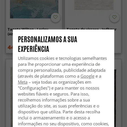
Tapete Wilton - Lesley
Tapete de viscose - Jodhpur
(azul/cinza/turquesa)
Special Luxury Edition
PERSONALIZAMOS A SUA
(offwhite)
44.99 €
159 €
EXPERIÊNCIA
59.99 €
199 €
Utilizamos cookies e tecnologias semelhantes
para lhe proporcionar uma experiência de
compra personalizada, publicidade adaptada
(através de plataformas como a
Google
e a
Meta
– veja todas as organizações em
"Configurações") e para manter os nossos
websites fiáveis e seguros. Para isso,
recolhemos informações sobre a sua
utilização do site, as suas preferências e o
dispositivo que utiliza. Parte desta recolha
inclui o armazenamento e o acesso a
informações no seu dispositivo, como cookies,