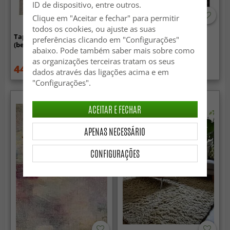
ID de dispositivo, entre outros.
Clique em "Aceitar e fechar" para permitir
todos os cookies, ou ajuste as suas
Tapete Wilton - Santi
Tapete Wilton - Peking
preferências clicando em "Configurações"
(bege/branco)
Noble (preto)
abaixo. Pode também saber mais sobre como
as organizações terceiras tratam os seus
44.99 €
89.99 €
59.99 €
dados através das ligações acima e em
"Configurações".
ACEITAR E FECHAR
APENAS NECESSÁRIO
CONFIGURAÇÕES