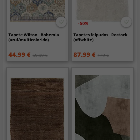
-50%
Tapete Wilton - Bohemia
Tapetes felpudos - Rostock
(azul/multicolorido)
(offwhite)
44.99 €
87.99 €
59.99 €
179 €