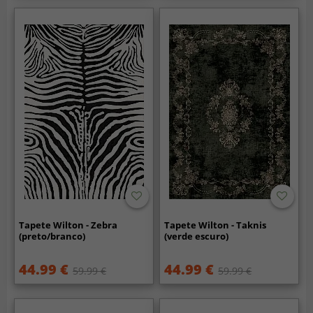
Tapete Wilton - Zebra
Tapete Wilton - Taknis
(preto/branco)
(verde escuro)
44.99 €
44.99 €
59.99 €
59.99 €