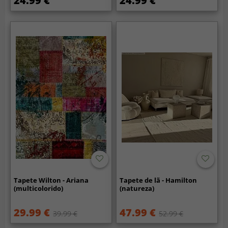
24.99 €
24.99 €
Tapete Wilton - Ariana
Tapete de lã - Hamilton
(multicolorido)
(natureza)
29.99 €
47.99 €
39.99 €
52.99 €