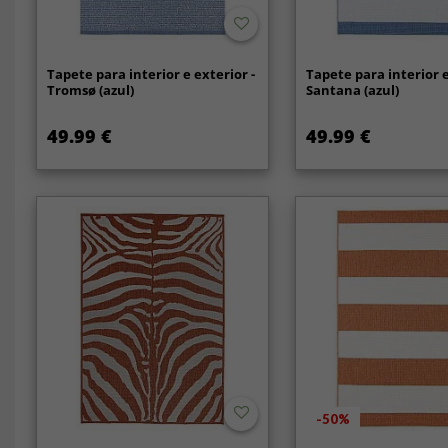
Tapete para interior e exterior -
Tapete para interior e
Tromsø (azul)
Santana (azul)
49.99 €
49.99 €
-50%