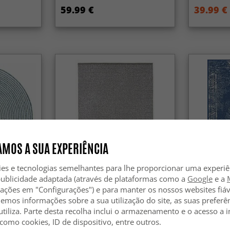
59.99 €
39.99 €
MOS A SUA EXPERIÊNCIA
ies e tecnologias semelhantes para lhe proporcionar uma experi
-50%
publicidade adaptada (através de plataformas como a
Google
e a
zações em "Configurações") e para manter os nossos websites fiáv
ragudo
Tapete para interior e exterior -
Tapete para
Tromsø (marrom)
Brussels W
hemos informações sobre a sua utilização do site, as suas preferê
utiliza. Parte desta recolha inclui o armazenamento e o acesso a
 como cookies, ID de dispositivo, entre outros.
19.99 €
129.99 
39.99 €