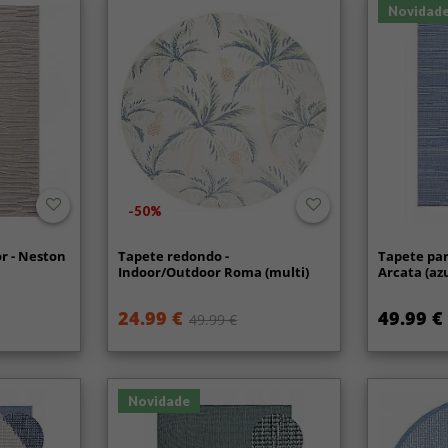
Novidad
-50%
r - Neston
Tapete redondo -
Tapete para
Indoor/Outdoor Roma (multi)
Arcata (azu
24.99 €
49.99 €
49.99 €
Novidade