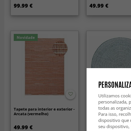
99.99 €
49.99 €
Novidade
PERSONALIZA
Utilizamos cook
personalizada, 
todas as organi
Tapete para interior e exterior -
Tapete redondo - Fer
Arcata (vermelho)
(verde)
Para isso, recol
dispositivo que 
seu dispositivo,
49.99 €
59.99 €