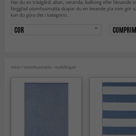
Har du en trädgård, altan, veranda, balkong eller liknande 
färgglad utomhusmatta skapar du en levande yta som gör såv
kan du göra det i kategorin.
COR
COMPRIM
Início
/
Utomhusmatta - multifärgad