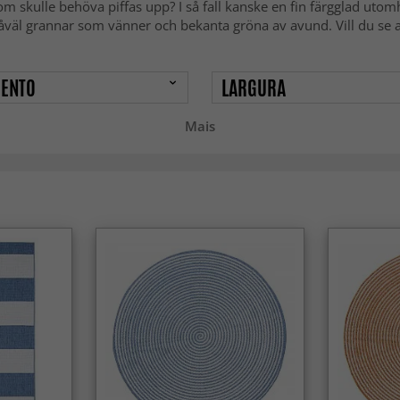
som skulle behöva piffas upp? I så fall kanske en fin färgglad ut
äl grannar som vänner och bekanta gröna av avund. Vill du se al
ENTO
LARGURA
Mais