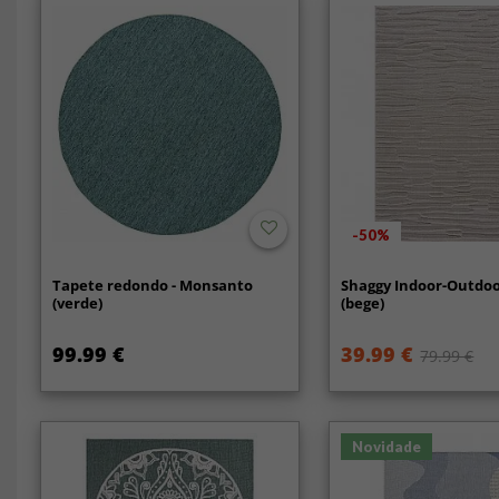
-50%
Tapete redondo - Monsanto
Shaggy Indoor-Outdoo
(verde)
(bege)
99.99 €
39.99 €
79.99 €
Novidade