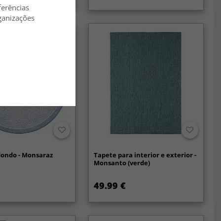
ferências
ganizações
dondo - Monsaraz
Tapete para interior e exterior -
Monsanto (verde)
49.99 €