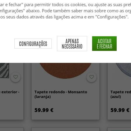
ar e fechar" para permitir todos os cookies, ou ajuste as suas pre
nfigurações" abaixo. Pode também saber mais sobre como as or
 os seus dados através das ligações acima e em "Configurações".
APENAS
ACEITAR
CONFIGURAÇÕES
NECESSÁRIO
E FECHAR
 exterior -
Tapete redondo - Monsanto
Tapete re
(laranja)
(azul)
59.99 €
59.99 €