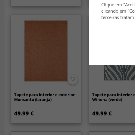
Clique em "Aceit
clicando em "Co
terceiras tratam
Novidade
Tapete para interior e exterior -
Tapete para interior e
Monsanto (laranja)
Winona (verde)
49.99 €
49.99 €