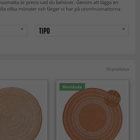
omhusmatta är precis vad du behöver. Genom att lägga en
la olika mönster och färger vi har på
utomhusmattorna
TIPO
55 produtos
Novidade