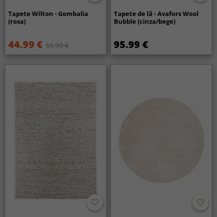
Tapete Wilton - Gombalia
Tapete de lã - Avafors Wool
(rosa)
Bubble (cinza/bege)
44.99 €
95.99 €
59.99 €