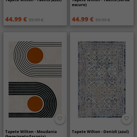
escuro)
44.99 €
44.99 €
59.99 €
59.99 €
Tapete Wilton - Moudania
Tapete Wilton - Denizli (azul)
(bege/preto/laranja)