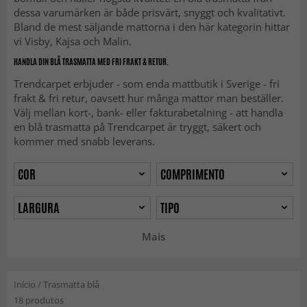
dessa varumärken är både prisvärt, snyggt och kvalitativt.
Bland de mest säljande mattorna i den här kategorin hittar
vi Visby, Kajsa och Malin.
HANDLA DIN BLÅ TRASMATTA MED FRI FRAKT & RETUR.
Trendcarpet erbjuder - som enda mattbutik i Sverige - fri
frakt & fri retur, oavsett hur många mattor man beställer.
Välj mellan kort-, bank- eller fakturabetalning - att handla
en blå trasmatta på Trendcarpet är tryggt, säkert och
kommer med snabb leverans.
COR
COMPRIMENTO
LARGURA
TIPO
Mais
Início
/
Trasmatta blå
18 produtos