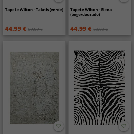
Tapete Wilton - Taknis (verde)
Tapete Wilton - Elena
(bege/dourado)
44.99 €
44.99 €
59.99 €
59.99 €