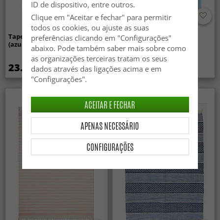
ID de dispositivo, entre outros.
Clique em "Aceitar e fechar" para permitir
todos os cookies, ou ajuste as suas
Tapete de retalhos - Vinga
Tapete de retalhos - Silje
preferências clicando em "Configurações"
(azul)
(azul/turquesa)
abaixo. Pode também saber mais sobre como
as organizações terceiras tratam os seus
23.99 €
24.99 €
dados através das ligações acima e em
"Configurações".
ACEITAR E FECHAR
APENAS NECESSÁRIO
CONFIGURAÇÕES