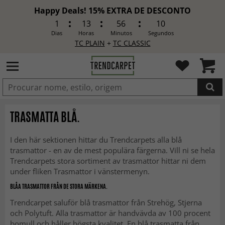
Happy Deals! 15% EXTRA DE DESCONTO
1
13
56
8
Dias
Horas
Minutos
Segundos
TC PLAIN
+
TC CLASSIC
ADICIONADO
TRASMATTA BLÅ.
I den här sektionen hittar du Trendcarpets alla blå
trasmattor - en av de mest populära färgerna. Vill ni se hela
Trendcarpets stora sortiment av trasmattor hittar ni dem
under fliken Trasmattor i vänstermenyn.
BLÅA TRASMATTOR FRÅN DE STORA MÄRKENA.
Trendcarpet saluför blå trasmattor från Strehög, Stjerna
och Polytuft. Alla trasmattor är handvävda av 100 procent
bomull och håller högsta kvalitet. En blå trasmatta från