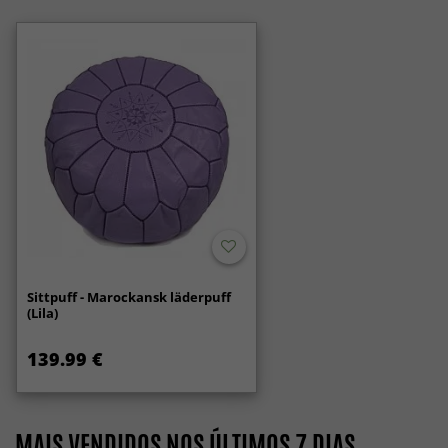
Sittpuff - Marockansk läderpuff
(Lila)
139.99 €
MAIS VENDIDOS NOS ÚLTIMOS 7 DIAS