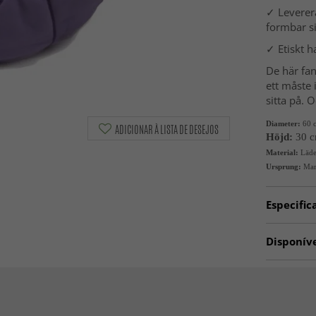
✓ Leverer
formbar si
✓ Etiskt h
De här fan
ett måste 
sitta på. 
Diameter: 
60 
ADICIONAR À LISTA DE DESEJOS
Höjd: 
30 
Material:
 Läde
Ursprung:
 Ma
Especific
Artno:
80
Disponív
Pufes