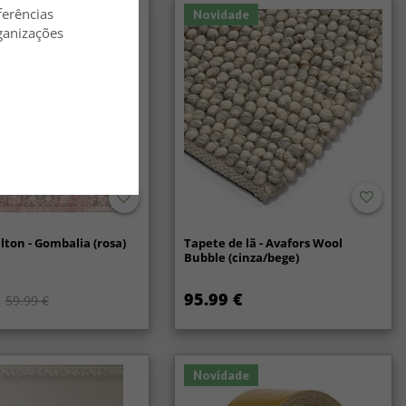
ferências
Novidade
ganizações
lton - Gombalia (rosa)
Tapete de lã - Avafors Wool
Bubble (cinza/bege)
95.99 €
59.99 €
Novidade