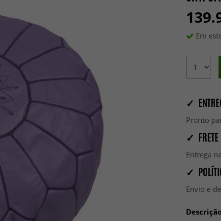
139.
Em esto
✓ ENTRE
Pronto par
✓ FRETE 
Entrega na
✓ POLÍTI
Envio e d
Descriçã