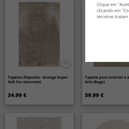
Clique em "Aceit
clicando em "Co
terceiras tratam
Tapetes felpudos - Aranga Super
Tapete para interior e e
Soft Fur (marrom)
Arlo (bege)
34.99 €
59.99 €