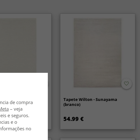
lã - Coastal (creme)
Tapete Wilton - Sunayama
ência de compra
(branco)
Meta
– veja
eis e seguros.
54.99 €
ncias e o
 informações no