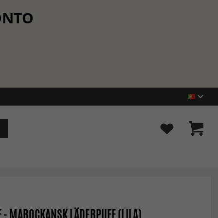
CONTO
F - MAROCKANSK LÄDERPUFF (LILA)