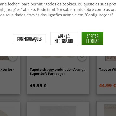
ar e fechar" para permitir todos os cookies, ou ajuste as suas pre
Novidade
nfigurações" abaixo. Pode também saber mais sobre como as or
 os seus dados através das ligações acima e em "Configurações".
APENAS
ACEITAR
CONFIGURAÇÕES
NECESSÁRIO
E FECHAR
xterior -
Tapete shaggy ondulado - Aranga
Tapete Wi
Super Soft Fur (bege)
49.99 €
44.99 €