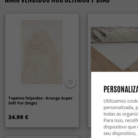
PERSONALIZA
Tapetes felpudos - Aranga Super
Anti-slip/Halkskydd
Utilizamos cook
Soft Fur (bege)
personalizada, 
todas as organi
34.99 €
14.99 €
Para isso, recol
dispositivo que 
seu dispositivo,