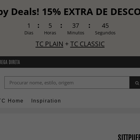
y Deals! 15% EXTRA DE DES
1
5
37
44
Dias
Horas
Minutos
Segundos
TC PLAIN
+
TC CLASSIC
REGA DIRETA
TC Home
Inspiration
SITTPUF