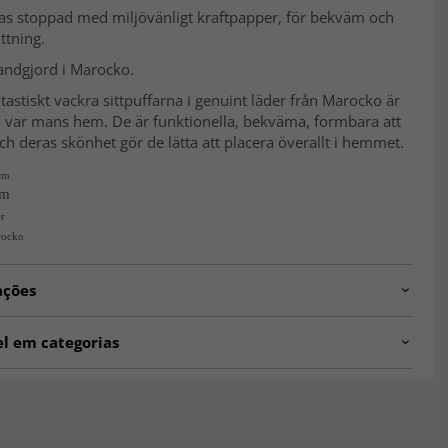
as stoppad med miljövänligt kraftpapper, för bekväm och
ttning.
andgjord i Marocko.
tastiskt vackra sittpuffarna i genuint läder från Marocko är
i var mans hem. De är funktionella, bekväma, formbara att
Och deras skönhet gör de lätta att placera överallt i hemmet.
cm 
cm
r
rocko
ações
0-2016101218
el em categorias