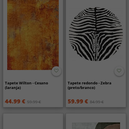
Tapete Wilton - Cesano
Tapete redondo - Zebra
(laranja)
(preto/branco)
44.99 €
59.99 €
59.99 €
84.99 €