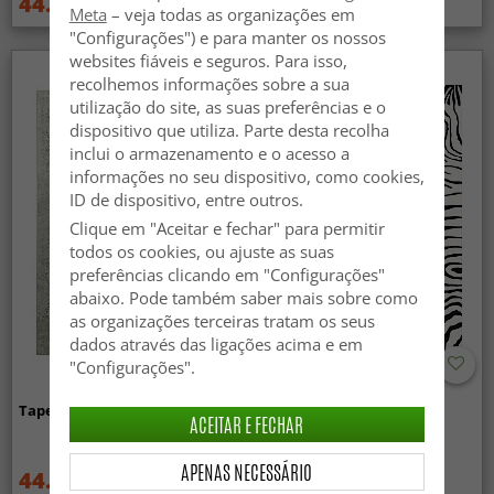
44.99 €
44.99 €
59.99 €
59.99 €
Meta
– veja todas as organizações em
"Configurações") e para manter os nossos
websites fiáveis e seguros. Para isso,
recolhemos informações sobre a sua
utilização do site, as suas preferências e o
dispositivo que utiliza. Parte desta recolha
inclui o armazenamento e o acesso a
informações no seu dispositivo, como cookies,
ID de dispositivo, entre outros.
Clique em "Aceitar e fechar" para permitir
todos os cookies, ou ajuste as suas
preferências clicando em "Configurações"
abaixo. Pode também saber mais sobre como
as organizações terceiras tratam os seus
dados através das ligações acima e em
"Configurações".
Tapete Wilton - Mateur (bege)
Tapete Wilton - Zebra
ACEITAR E FECHAR
(preto/branco)
APENAS NECESSÁRIO
44.99 €
44.99 €
59.99 €
59.99 €