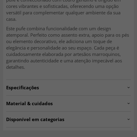
cores vibrantes e sofisticadas, oferecendo uma opção
versátil para complementar qualquer ambiente da sua
casa.
Este pufe combina funcionalidade com um design
atemporal. Perfeito como assento extra, apoio para os pés
ou elemento decorativo, ele adiciona um toque de
elegância e personalidade ao seu espaço. Cada peça é
cuidadosamente elaborada por artesãos marroquinos,
garantindo autenticidade e uma atenção impecável aos
detalhes.
Especificações
Artno:
800-2016101210
Material & cuidados
Diâmetro:
60 cm
Material:
Couro
Altura:
30 cm
Disponível em categorias
Origem:
Marrocos
Pufes