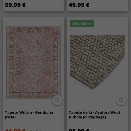
59.99 €
49.99 €
Novidade
Tapete Wilton - Gombalia
Tapete de lã - Avafors Wool
(rosa)
Bubble (cinza/bege)
44.99 €
95.99 €