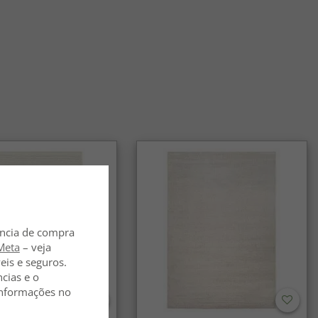
ência de compra
Meta
– veja
eis e seguros.
ncias e o
 informações no