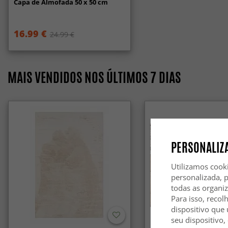
Capa de Almofada 50 x 50 cm
16.99 €
24.99 €
MAIS VENDIDOS NOS ÚLTIMOS 7 DIAS
PERSONALIZA
Utilizamos cook
personalizada, 
todas as organi
Para isso, recol
dispositivo que 
seu dispositivo,