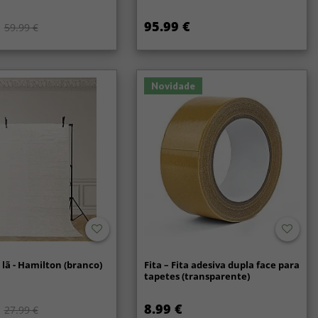
95.99 €
59.99 €
Novidade
lã - Hamilton (branco)
Fita – Fita adesiva dupla face para
tapetes (transparente)
8.99 €
27.99 €