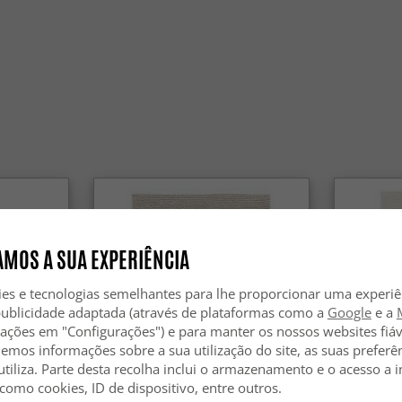
MOS A SUA EXPERIÊNCIA
ies e tecnologias semelhantes para lhe proporcionar uma experi
publicidade adaptada (através de plataformas como a
Google
e a
zações em "Configurações") e para manter os nossos websites fiáv
hemos informações sobre a sua utilização do site, as suas preferê
utiliza. Parte desta recolha inclui o armazenamento e o acesso a
 como cookies, ID de dispositivo, entre outros.