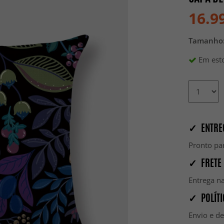
16.9
Tamanho
Em esto
✓ ENTRE
Pronto par
✓ FRETE 
Entrega na
✓ POLÍTI
Envio e d