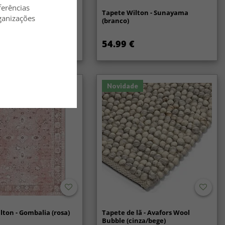
ferências
lã - Coastal (creme)
Tapete Wilton - Sunayama
ganizações
(branco)
54.99 €
Novidade
lton - Gombalia (rosa)
Tapete de lã - Avafors Wool
Bubble (cinza/bege)