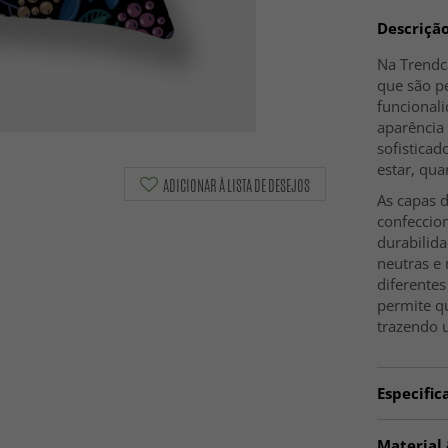
Descriçã
Na Trendc
que são pe
funcional
aparência
sofisticad
estar, qu
ADICIONAR À LISTA DE DESEJOS
As capas 
confeccio
durabilida
neutras e
diferentes
permite q
trazendo 
Especific
Artno:
cu
Material