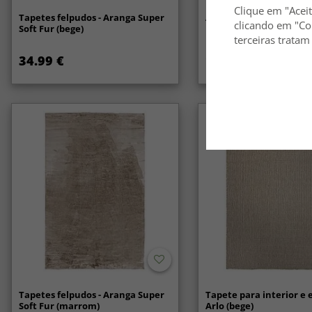
Clique em "Aceit
Tapetes felpudos - Aranga Super
Anti-slip/Halkskydd
clicando em "Co
Soft Fur (bege)
terceiras tratam
34.99 €
14.99 €
Tapetes felpudos - Aranga Super
Tapete para interior e e
Soft Fur (marrom)
Arlo (bege)