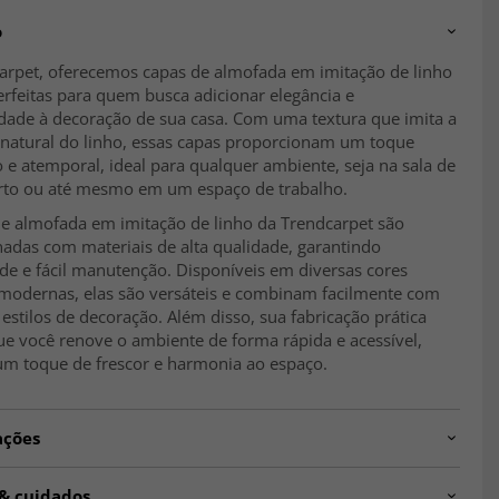
o
arpet, oferecemos capas de almofada em imitação de linho
rfeitas para quem busca adicionar elegância e
idade à decoração de sua casa. Com uma textura que imita a
 natural do linho, essas capas proporcionam um toque
o e atemporal, ideal para qualquer ambiente, seja na sala de
arto ou até mesmo em um espaço de trabalho.
de almofada em imitação de linho da Trendcarpet são
nadas com materiais de alta qualidade, garantindo
de e fácil manutenção. Disponíveis em diversas cores
 modernas, elas são versáteis e combinam facilmente com
 estilos de decoração. Além disso, sua fabricação prática
ue você renove o ambiente de forma rápida e acessível,
um toque de frescor e harmonia ao espaço.
ações
shion.col428
 & cuidados