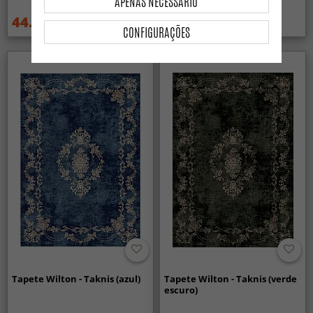
APENAS NECESSÁRIO
44.99 €
44.99 €
59.99 €
59.99 €
CONFIGURAÇÕES
Tapete Wilton - Taknis (azul)
Tapete Wilton - Taknis (verde
escuro)