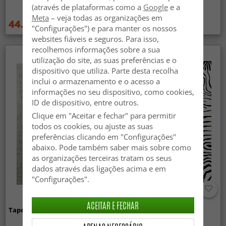
(bege/dourado)
(através de plataformas como a
Google
e a
Meta
– veja todas as organizações em
44.99 €
44.99 €
59.99 €
59.99 €
"Configurações") e para manter os nossos
websites fiáveis e seguros. Para isso,
recolhemos informações sobre a sua
utilização do site, as suas preferências e o
dispositivo que utiliza. Parte desta recolha
inclui o armazenamento e o acesso a
informações no seu dispositivo, como cookies,
ID de dispositivo, entre outros.
Clique em "Aceitar e fechar" para permitir
todos os cookies, ou ajuste as suas
preferências clicando em "Configurações"
abaixo. Pode também saber mais sobre como
as organizações terceiras tratam os seus
dados através das ligações acima e em
"Configurações".
ACEITAR E FECHAR
Tapete Wilton - Mateur (bege)
Tapete Wilton - Zebra
(preto/branco)