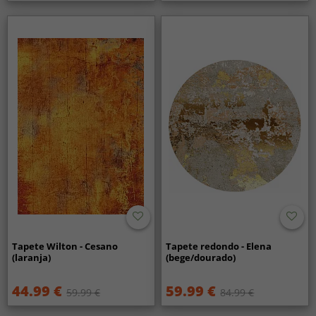
Tapete Wilton - Cesano
Tapete redondo - Elena
(laranja)
(bege/dourado)
44.99 €
59.99 €
59.99 €
84.99 €