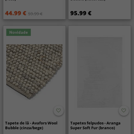
44.99 €
95.99 €
59.99 €
Novidade
Tapete de lã - Avafors Wool
Tapetes felpudos - Aranga
Bubble (cinza/bege)
Super Soft Fur (branco)