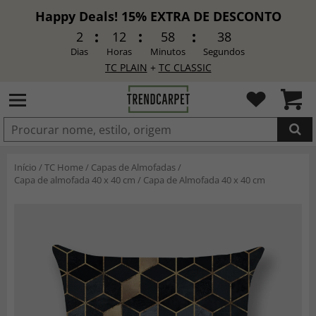
Happy Deals! 15% EXTRA DE DESCONTO
2
12
58
37
Dias
Horas
Minutos
Segundos
TC PLAIN
+
TC CLASSIC
ADICIONADO
Início
/
TC Home
/
Capas de Almofadas
/
Capa de almofada 40 x 40 cm
/
Capa de Almofada 40 x 40 cm