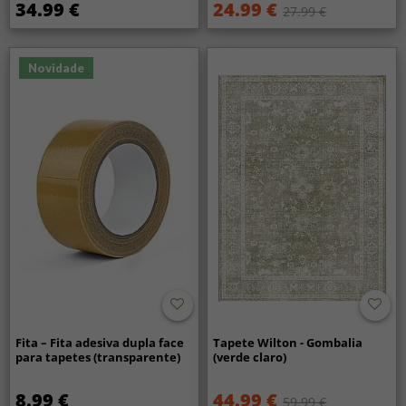
34.99 €
24.99 €
27.99 €
Novidade
Fita – Fita adesiva dupla face
Tapete Wilton - Gombalia
para tapetes (transparente)
(verde claro)
8.99 €
44.99 €
59.99 €