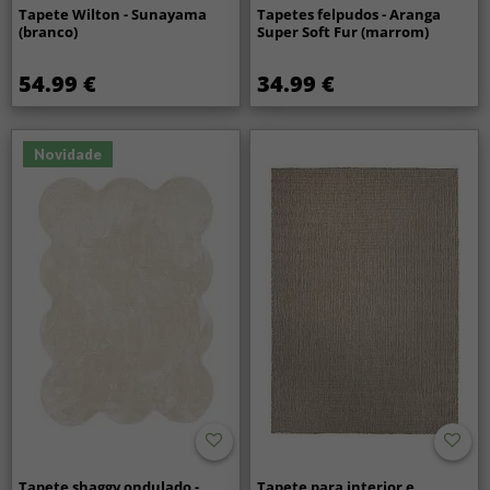
Tapete Wilton - Sunayama
Tapetes felpudos - Aranga
(branco)
Super Soft Fur (marrom)
54.99 €
34.99 €
Novidade
Tapete shaggy ondulado -
Tapete para interior e