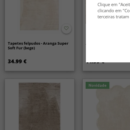
Clique em "Aceit
clicando em "Co
terceiras tratam
Tapetes felpudos - Aranga Super
Anti-slip/Halkskydd
Soft Fur (bege)
34.99 €
14.99 €
Novidade