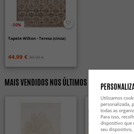
-50%
Tapete Wilton - Teresa (cinza)
44.99 €
89.99 €
MAIS VENDIDOS NOS ÚLTIMOS 7 DIAS
PERSONALIZA
Utilizamos cook
personalizada, 
todas as organi
Para isso, recol
dispositivo que 
seu dispositivo,