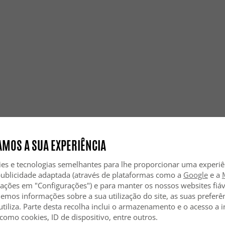
Os tapet
animais?
Sim, são r
para famí
Os tapete
Com certe
bem na sa
Os tapet
decoraçã
Sim, exis
modernas 
MOS A SUA EXPERIÊNCIA
ies e tecnologias semelhantes para lhe proporcionar uma experi
publicidade adaptada (através de plataformas como a
Google
e a
zações em "Configurações") e para manter os nossos websites fiáv
hemos informações sobre a sua utilização do site, as suas preferê
utiliza. Parte desta recolha inclui o armazenamento e o acesso a
 como cookies, ID de dispositivo, entre outros.