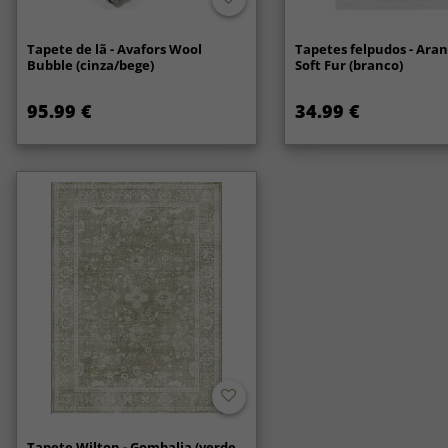
Tapete de lã - Avafors Wool
Tapetes felpudos - Ara
Bubble (cinza/bege)
Soft Fur (branco)
95.99 €
34.99 €
Tapete Wilton - Gombalia (verde