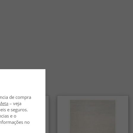
es Wilton são adequados para casas com crianças e
esistentes e fáceis de limpar, sendo uma excelente escolha
lias com crianças e casas com animais de estimação.
s Wilton são indicados para sala e corredor?
za. Graças ao pelo denso e à durabilidade, funcionam tão
la quanto no corredor e em outras áreas de muito tráfego.
es Wilton combinam com diferentes estilos de
o?
tem em muitos padrões e cores, e ficam tão bem em casas
quanto em ambientes clássicos.
ência de compra
Meta
– veja
eis e seguros.
ncias e o
 informações no