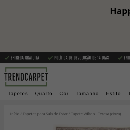
Happ
ENTREGA GRATUITA
POLÍTICA DE DEVOLUÇÃO DE 14 DIAS
ENT
Tapetes
Quarto
Cor
Tamanho
Estilo
Início
/
Tapetes para Sala de Estar
/
Tapete Wilton - Teresa (cinza)