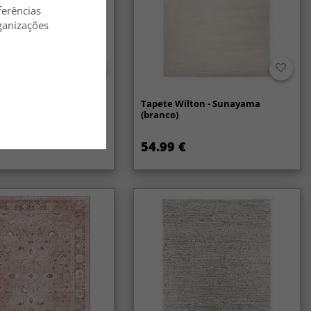
ferências
ganizações
lã - Coastal (creme)
Tapete Wilton - Sunayama
(branco)
54.99 €