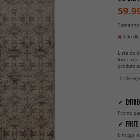
59.9
Tamanho
Não dis
Lista de 
Insira seu
produto es
✓ ENTRE
Pronto par
✓ FRETE 
Entrega na