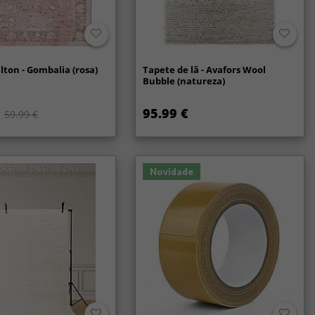
lton - Gombalia (rosa)
Tapete de lã - Avafors Wool
Bubble (natureza)
95.99 €
59.99 €
Novidade