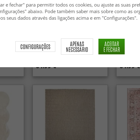
ar e fechar" para permitir todos os cookies, ou ajuste as suas pre
nfigurações" abaixo. Pode também saber mais sobre como as or
 os seus dados através das ligações acima e em "Configurações".
APENAS
ACEITAR
CONFIGURAÇÕES
Tapete de lã - Avafors Wool
Tapete de 
NECESSÁRIO
E FECHAR
Bubble (bege)
84.99 €
84.99 €