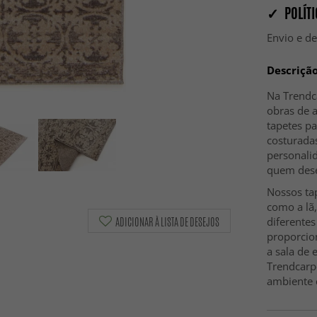
✓ POLÍTI
Envio e d
Descriçã
Na Trendc
obras de 
tapetes p
costurada
personalid
quem dese
Nossos tap
como a lã,
ADICIONAR À LISTA DE DESEJOS
diferente
proporcio
a sala de 
Trendcarp
ambiente c