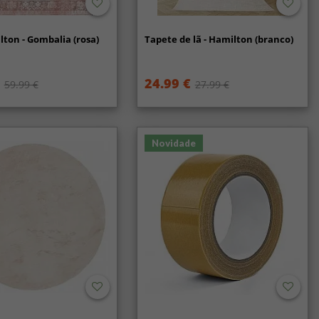
lton - Gombalia (rosa)
Tapete de lã - Hamilton (branco)
24.99 €
59.99 €
27.99 €
Novidade