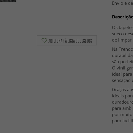
Envio e d
Descriçã
Os tapete
sueco des
de limpar
ADICIONAR À LISTA DE DESEJOS
Na Trendc
durabilida
são perfei
O vinil ga
ideal para
sensação d
Graças aos
ideais par
duradouros
para ambi
por muito
para facili