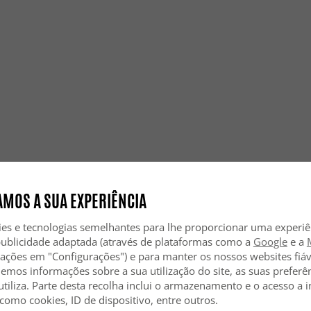
MOS A SUA EXPERIÊNCIA
ies e tecnologias semelhantes para lhe proporcionar uma experi
publicidade adaptada (através de plataformas como a
Google
e a
zações em "Configurações") e para manter os nossos websites fiáv
hemos informações sobre a sua utilização do site, as suas preferê
utiliza. Parte desta recolha inclui o armazenamento e o acesso a
 como cookies, ID de dispositivo, entre outros.