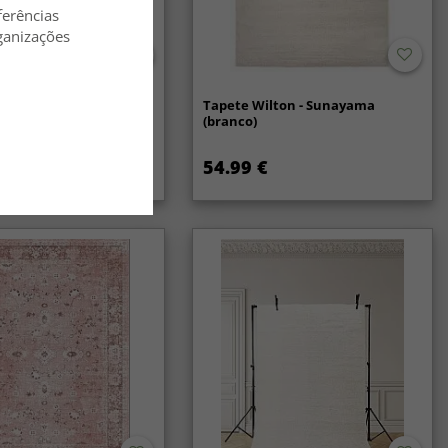
ferências
ganizações
lã - Coastal (creme)
Tapete Wilton - Sunayama
(branco)
54.99 €