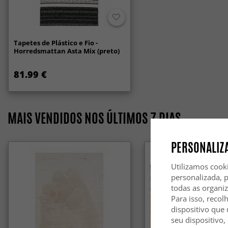
Tapetes de Plástico e Fio -
Horredsmattan Asta Mix (preto)
81.99 €
MAIS VENDIDOS NOS ÚLTIMOS 7 DIAS
PERSONALIZA
Utilizamos cook
personalizada, 
todas as organi
Para isso, recol
dispositivo que 
seu dispositivo,