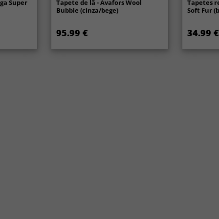
nga Super
Tapete de lã - Avafors Wool
Tapetes r
Bubble (cinza/bege)
Soft Fur (
95.99 €
34.99 €