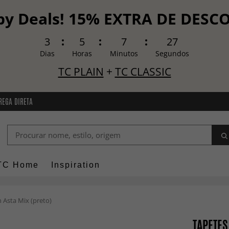
y Deals! 15% EXTRA DE DES
3
5
7
26
Dias
Horas
Minutos
Segundos
TC PLAIN
+
TC CLASSIC
REGA DIRETA
TC Home
Inspiration
 Asta Mix (preto)
TAPETES