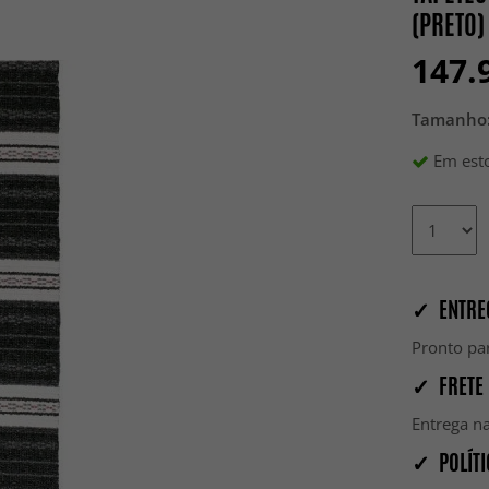
(PRETO)
147.
Tamanho
Em esto
✓ ENTRE
Pronto par
✓ FRETE 
Entrega na
✓ POLÍTI