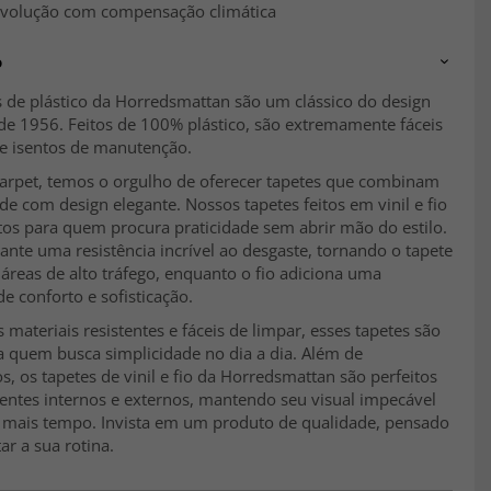
evolução com compensação climática
o
s de plástico da Horredsmattan são um clássico do design
de 1956. Feitos de 100% plástico, são extremamente fáceis
 e isentos de manutenção.
arpet, temos o orgulho de oferecer tapetes que combinam
de com design elegante. Nossos tapetes feitos em vinil e fio
tos para quem procura praticidade sem abrir mão do estilo.
rante uma resistência incrível ao desgaste, tornando o tapete
 áreas de alto tráfego, enquanto o fio adiciona uma
e conforto e sofisticação.
 materiais resistentes e fáceis de limpar, esses tapetes são
a quem busca simplicidade no dia a dia. Além de
, os tapetes de vinil e fio da Horredsmattan são perfeitos
entes internos e externos, mantendo seu visual impecável
 mais tempo. Invista em um produto de qualidade, pensado
tar a sua rotina.