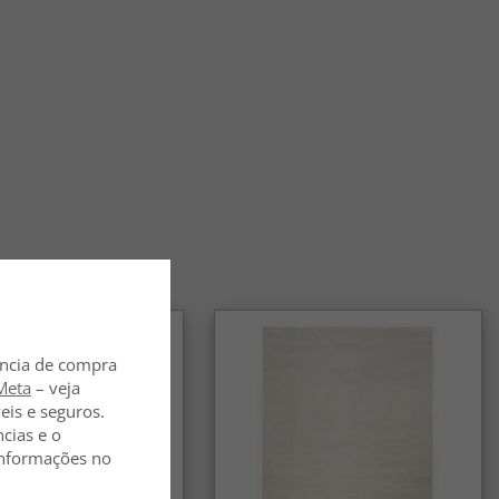
ência de compra
Meta
– veja
eis e seguros.
ncias e o
 informações no