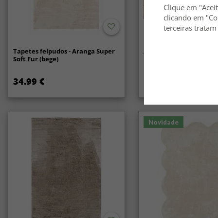
Clique em "Aceit
clicando em "Co
terceiras tratam
Tapetes felpudos - Aranga Super
Anti-slip/Halkskydd
Soft Fur (bege)
34.99 €
14.99 €
Novidade