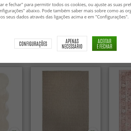
ar e fechar" para permitir todos os cookies, ou ajuste as suas pre
nfigurações" abaixo. Pode também saber mais sobre como as or
 os seus dados através das ligações acima e em "Configurações".
Tapete de lã - Avafors Wool
Tapete de 
Bubble (bege)
APENAS
ACEITAR
CONFIGURAÇÕES
NECESSÁRIO
E FECHAR
84.99 €
84.99 €