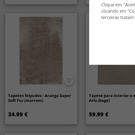
Clique em "Aceit
clicando em "Co
terceiras tratam
Tapetes felpudos - Aranga Super
Tapete para interior e e
Soft Fur (marrom)
Arlo (bege)
34.99 €
59.99 €