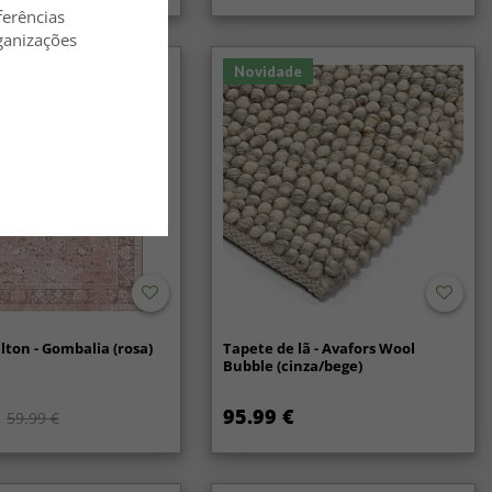
ferências
ganizações
Novidade
lton - Gombalia (rosa)
Tapete de lã - Avafors Wool
Bubble (cinza/bege)
95.99 €
59.99 €