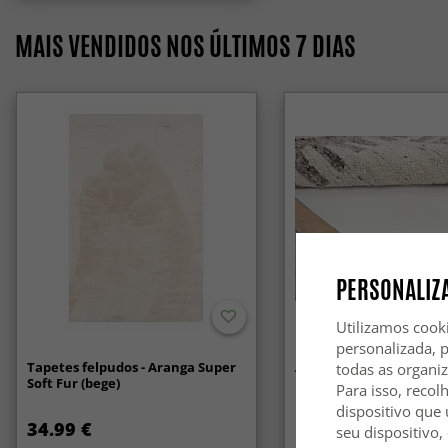
MAIS VENDIDOS NOS ÚLTIMOS 7 DIAS
PERSONALIZA
Utilizamos cook
personalizada, 
Tapetes felpudos - Aranga Super
Anti-slip/Halkskydd
todas as organi
Soft Fur (bege)
Para isso, recol
dispositivo que 
34.99 €
14.99 €
seu dispositivo,