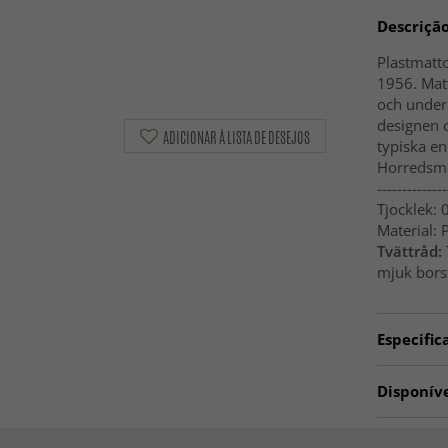
Descriçã
Plastmatt
1956. Matt
och underh
designen 
ADICIONAR À LISTA DE DESEJOS
typiska e
Horredsma
--------------
Tjocklek: 
Material: 
Tvättråd:
mjuk borst
Especific
Artno:
hrd
Disponív
Tapetes de