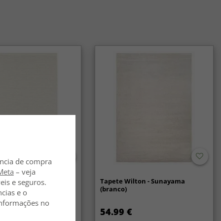
ência de compra
Meta
– veja
lã - Coastal (creme)
Tapete Wilton - Sunayama
eis e seguros.
(branco)
ncias e o
 informações no
54.99 €