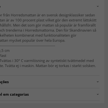
o
or från Horredsmattan är en svensk designklassiker sedan
an är av 100 procent plast vilket gör den extremt lättskött
ållsfri. Men det som gör mattan så populär är framförallt
och trenderna i Horredsmattorna. Den för Skandinavien så
nkelheten kombinerat med funktionaliteten gör
ttan mycket populär över hela Europa.
----------------------------------------------
0,5 cm
Plast
Tvättas i 30º C varmlösning av syntetiskt tvättmedel med
e. Tvätta ej i maskin. Mattan bör ej torkas i starkt solsken.
ações
.ola.grey-14
el em categorias
 Plástico
Tapetes Retangulares