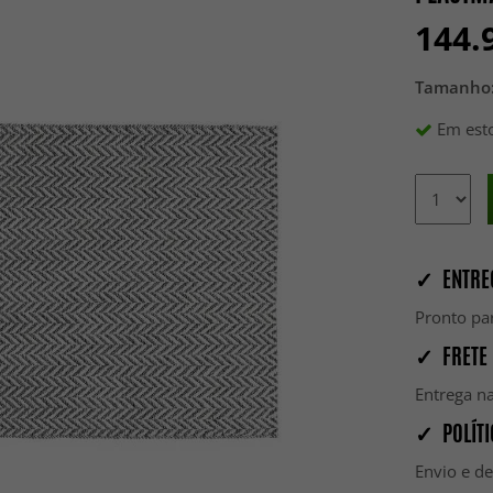
144.
Tamanho
Em esto
✓ ENTRE
Pronto par
✓ FRETE 
Entrega na
✓ POLÍTI
Envio e d