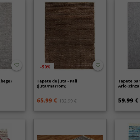
-50%
(bege)
Tapete de juta - Pali
Tapete para
(juta/marrom)
Arlo (cinza
65.99 €
59.99 €
132.99 €