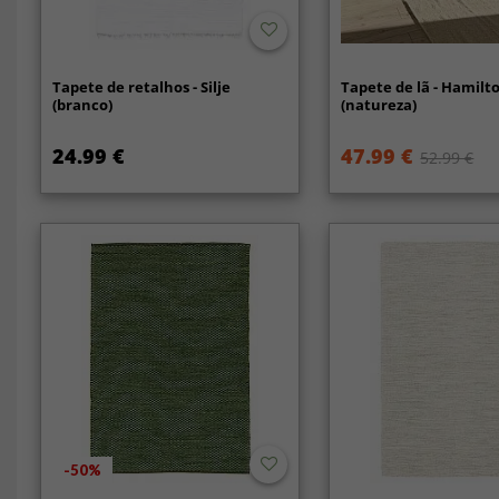
Tapete de retalhos - Silje
Tapete de lã - Hamilt
(branco)
(natureza)
24.99 €
47.99 €
52.99 €
-50%