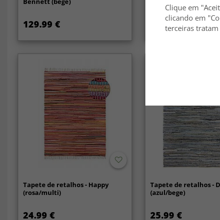
Bennett (bege)
Clique em "Aceit
clicando em "Co
129.99 €
24.99 €
terceiras tratam
Tapete de retalhos - Happy
Tapete de retalhos - D
(rosa/multi)
(azul/bege)
24.99 €
25.99 €