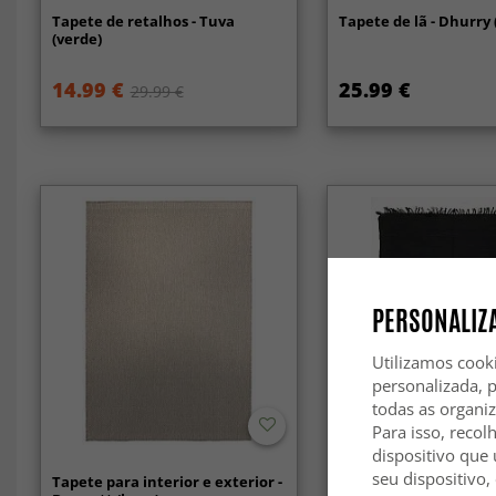
Tapete de retalhos - Tuva
Tapete de lã - Dhurry
(verde)
14.99 €
25.99 €
29.99 €
PERSONALIZA
Utilizamos cook
personalizada, 
todas as organi
Para isso, recol
dispositivo que 
seu dispositivo,
Tapete para interior e exterior -
Tapete de retalhos - Si