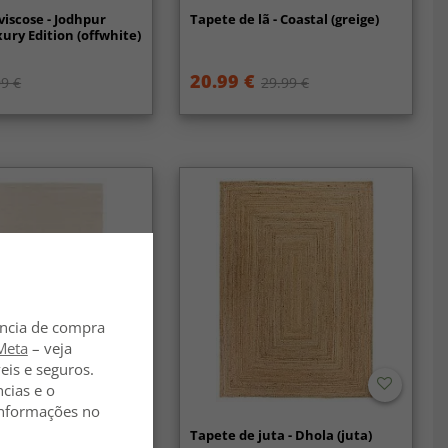
viscose - Jodhpur
Tapete de lã - Coastal (greige)
xury Edition (offwhite)
20.99 €
9 €
29.99 €
ência de compra
Meta
– veja
eis e seguros.
ncias e o
 informações no
ã - Ella (creme)
Tapete de juta - Dhola (juta)