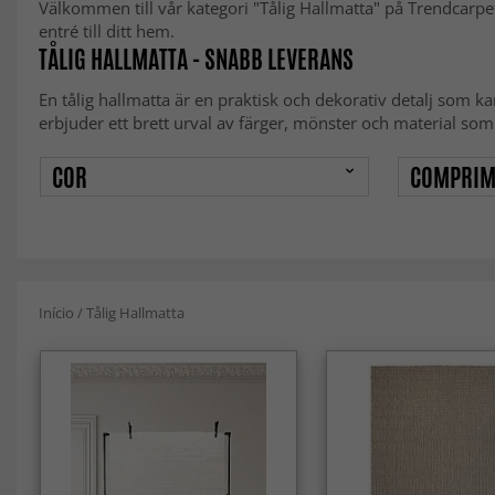
Välkommen till vår kategori "Tålig Hallmatta" på Trendcarpet
entré till ditt hem.
TÅLIG HALLMATTA - SNABB LEVERANS
En tålig hallmatta är en praktisk och dekorativ detalj som ka
erbjuder ett brett urval av färger, mönster och material som t
COR
COMPRIM
Início
/
Tålig Hallmatta