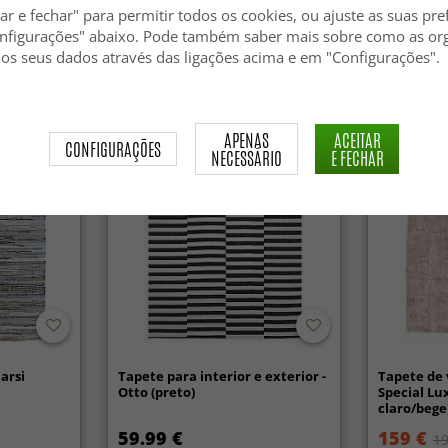
ar e fechar" para permitir todos os cookies, ou ajuste as suas pre
nfigurações" abaixo. Pode também saber mais sobre como as or
24.99 €
44.99 €
 os seus dados através das ligações acima e em "Configurações".
APENAS
ACEITAR
CONFIGURAÇÕES
NECESSÁRIO
E FECHAR
arsi
Tapete para interior e exterior -
Tapete de 
Otto (preto)
Special Lu
claro/bege
59.99 €
159 €
19