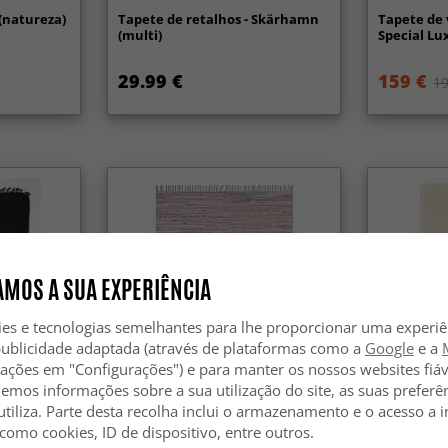
 (natureza)
Tapete de retalhos - Skärhamn
Tapete de 
(multi)
Special Lu
29.99 €
159 €
19
MOS A SUA EXPERIÊNCIA
ies e tecnologias semelhantes para lhe proporcionar uma experi
publicidade adaptada (através de plataformas como a
Google
e a
zações em "Configurações") e para manter os nossos websites fiáv
hemos informações sobre a sua utilização do site, as suas preferê
utiliza. Parte desta recolha inclui o armazenamento e o acesso a
 como cookies, ID de dispositivo, entre outros.
lje (preto)
Tapete de retalhos - Delhi (rosa)
Tapete de l