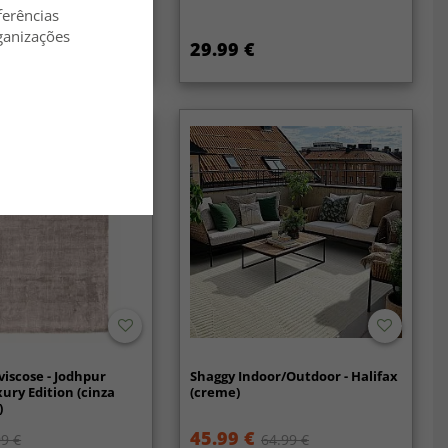
ferências
ganizações
29.99 €
viscose - Jodhpur
Shaggy Indoor/Outdoor - Halifax
xury Edition (cinza
(creme)
)
45.99 €
9 €
64.99 €