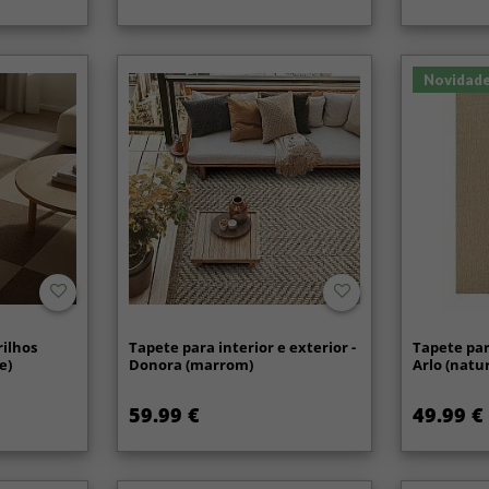
Novidad
rilhos
Tapete para interior e exterior -
Tapete para
e)
Donora (marrom)
Arlo (natu
59.99 €
49.99 €