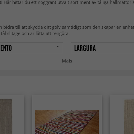
! Här hittar du ett noggrant utvalt sortiment av tåliga hallmattor
n bidra till att skydda ditt golv samtidigt som den skapar en enhet
ål slitage och är lätta att rengöra.
ENTO
LARGURA
Mais