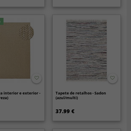
e
 interior e exterior -
Tapete de retalhos - Sadon
reza)
(azul/multi)
37.99 €