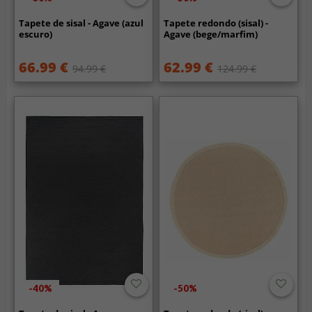
Tapete de sisal - Agave (azul
Tapete redondo (sisal) -
escuro)
Agave (bege/marfim)
66.99 €
62.99 €
94.99 €
124.99 €
-40%
-50%