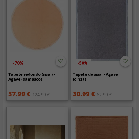
-70%
-50%
Tapete redondo (sisal) -
Tapete de sisal - Agave
Agave (damasco)
(cinza)
37.99 €
30.99 €
124.99 €
62.99 €