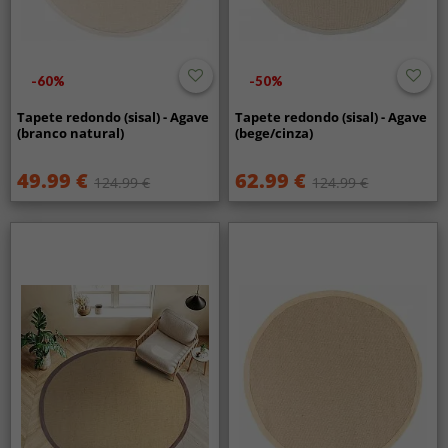
-60%
-50%
Tapete redondo (sisal) - Agave
Tapete redondo (sisal) - Agave
(branco natural)
(bege/cinza)
49.99 €
62.99 €
124.99 €
124.99 €