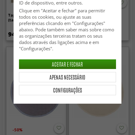
ID de dispositivo, entre outros.
-50%
Clique em "Aceitar e fechar" para permitir
Tapete de sisal - Agave
Tapete de sisal - Agave
todos os cookies, ou ajuste as suas
(taupe)
(prata/cinza)
preferências clicando em "Configurações"
abaixo. Pode também saber mais sobre como
94.99 €
30.99 €
62.99 €
as organizações terceiras tratam os seus
dados através das ligações acima e em
"Configurações".
ACEITAR E FECHAR
APENAS NECESSÁRIO
CONFIGURAÇÕES
-50%