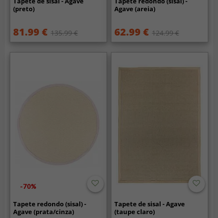
Tapete de sisal - Agave
Tapete redondo (sisal) -
(preto)
Agave (areia)
81.99 €
62.99 €
135.99 €
124.99 €
-70%
Tapete redondo (sisal) -
Tapete de sisal - Agave
Agave (prata/cinza)
(taupe claro)