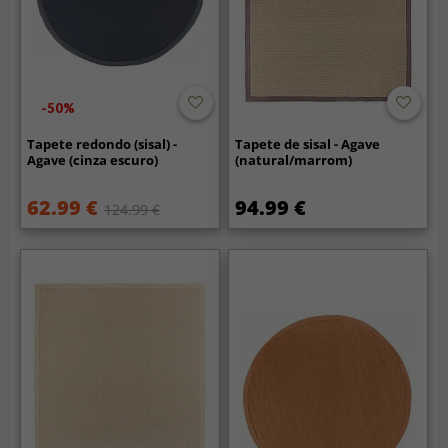
-50%
Tapete redondo (sisal) -
Tapete de sisal - Agave
Agave (cinza escuro)
(natural/marrom)
62.99 €
94.99 €
124.99 €