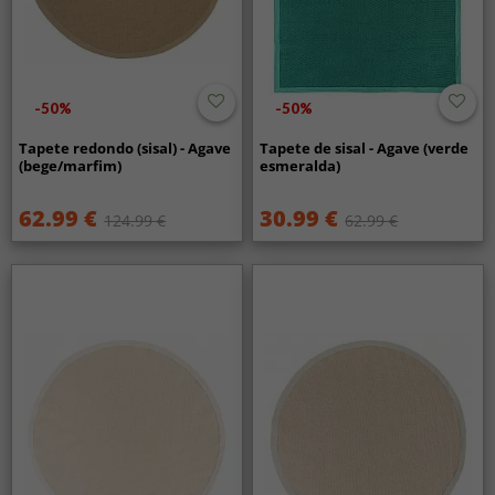
-50%
-50%
Tapete redondo (sisal) - Agave
Tapete de sisal - Agave (verde
(bege/marfim)
esmeralda)
62.99 €
30.99 €
124.99 €
62.99 €