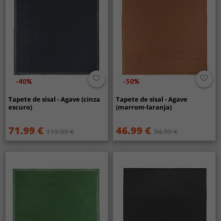
-40%
-50%
Tapete de sisal - Agave (cinza
Tapete de sisal - Agave
escuro)
(marrom-laranja)
71.99 €
46.99 €
119.99 €
94.99 €