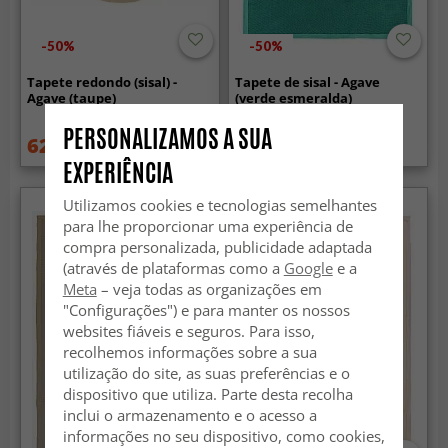
-50%
-50%
Tapete redondo (sisal) -
Tapete de sisal - Agave
Agave (taupe)
(verde esmeralda)
PERSONALIZAMOS A SUA
62.99 €
30.99 €
124.99 €
62.99 €
EXPERIÊNCIA
Utilizamos cookies e tecnologias semelhantes
para lhe proporcionar uma experiência de
compra personalizada, publicidade adaptada
(através de plataformas como a
Google
e a
Meta
– veja todas as organizações em
"Configurações") e para manter os nossos
websites fiáveis e seguros. Para isso,
recolhemos informações sobre a sua
utilização do site, as suas preferências e o
dispositivo que utiliza. Parte desta recolha
inclui o armazenamento e o acesso a
informações no seu dispositivo, como cookies,