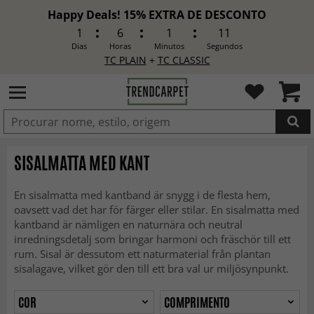
Happy Deals! 15% EXTRA DE DESCONTO
1
6
1
9
Dias
Horas
Minutos
Segundos
TC PLAIN
+
TC CLASSIC
ADICIONADO
SISALMATTA MED KANT
En sisalmatta med kantband är snygg i de flesta hem,
oavsett vad det har för färger eller stilar. En sisalmatta med
kantband är nämligen en naturnära och neutral
inredningsdetalj som bringar harmoni och fräschör till ett
rum. Sisal är dessutom ett naturmaterial från plantan
sisalagave, vilket gör den till ett bra val ur miljösynpunkt.
COR
COMPRIMENTO