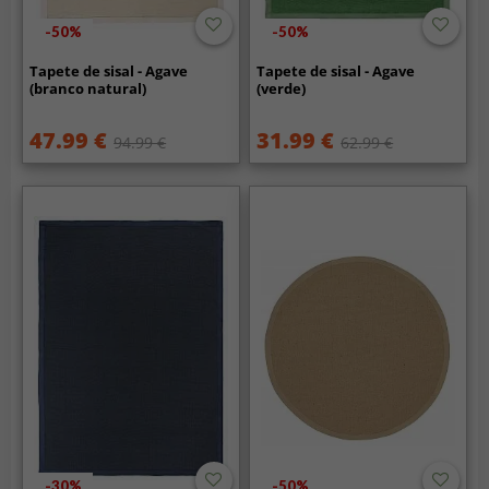
-50%
-50%
Tapete de sisal - Agave
Tapete de sisal - Agave
(branco natural)
(verde)
47.99 €
31.99 €
94.99 €
62.99 €
-30%
-50%