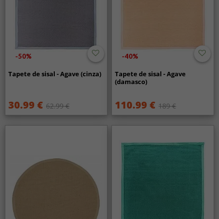
-50%
-40%
Tapete de sisal - Agave (cinza)
Tapete de sisal - Agave
(damasco)
30.99 €
110.99 €
62.99 €
189 €