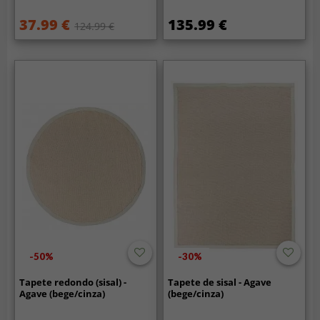
37.99 €
135.99 €
124.99 €
-50%
-30%
Tapete redondo (sisal) -
Tapete de sisal - Agave
Agave (bege/cinza)
(bege/cinza)