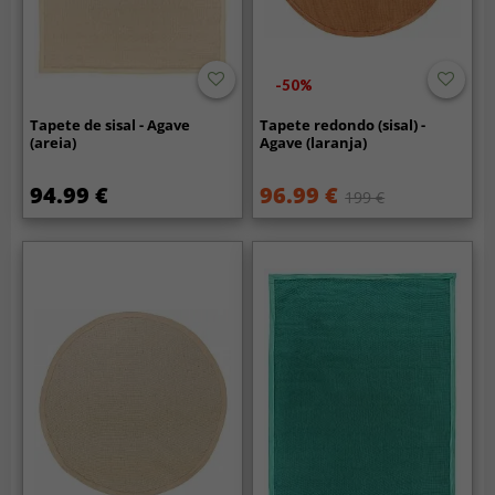
-50%
Tapete de sisal - Agave
Tapete redondo (sisal) -
(areia)
Agave (laranja)
94.99 €
96.99 €
199 €