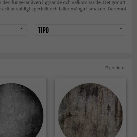
ch den fungerar även lugnande och välkomnande. Det gör att
acit är väldigt speciellt och faller många i smaken. Däremot
TIPO
17 produtos