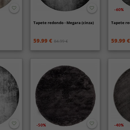
-60%
Tapete redondo - Megara (cinza)
Tapete red
59.99 €
59.99 €
84.99 €
-50%
-40%