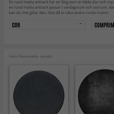
En rund matta antracit har en färg som är både dov och my
en rund matta antracit passar i vardagsrum och sovrum, där 
kan du inte gillar den, titta då in våra andra
runda mattor
.
COR
COMPRIM
Início
/
Rund matta - antracit