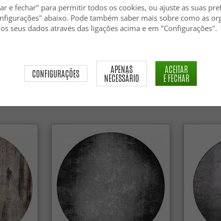
ar e fechar" para permitir todos os cookies, ou ajuste as suas pre
nfigurações" abaixo. Pode também saber mais sobre como as or
 os seus dados através das ligações acima e em "Configurações".
nda formen lämpar sig lika bra under möbler som på tomma ytor. F
APENAS
ACEITAR
CONFIGURAÇÕES
rar dig dock att matcha mattan med naturmaterial för att öka den
NECESSÁRIO
E FECHAR