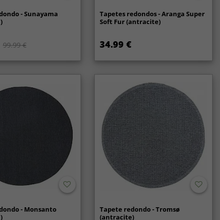
edondo - Sunayama
Tapetes redondos - Aranga Super
)
Soft Fur (antracite)
34.99 €
99.99 €
dondo - Monsanto
Tapete redondo - Tromsø
)
(antracite)