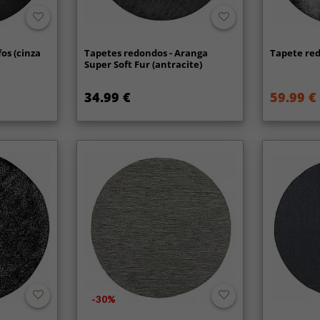
os (cinza
Tapetes redondos - Aranga
Tapete red
Super Soft Fur (antracite)
34.99 €
59.99 €
-30%