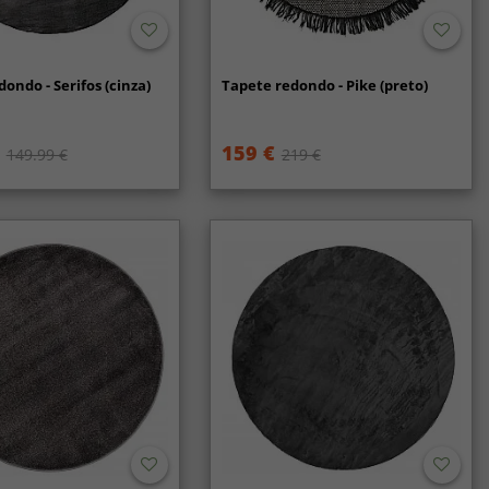
ondo - Serifos (cinza)
Tapete redondo - Pike (preto)
159 €
149.99 €
219 €