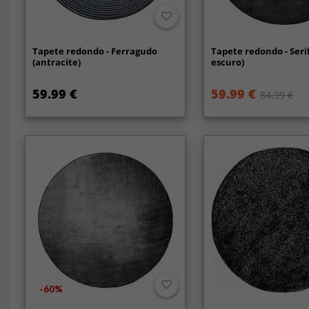
Tapete redondo - Ferragudo
Tapete redondo - Serif
(antracite)
escuro)
59.99 €
59.99 €
84.99 €
-60%