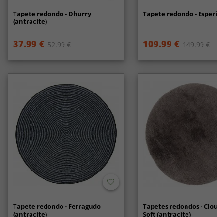
Tapete redondo - Dhurry
Tapete redondo - Esperi
(antracite)
37.99 €
109.99 €
52.99 €
149.99 €
Tapete redondo - Ferragudo
Tapetes redondos - Clo
(antracite)
Soft (antracite)