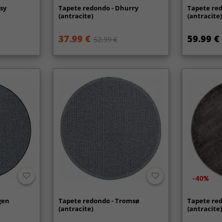
sy
Tapete redondo - Dhurry
Tapete re
(antracite)
(antracite
37.99 €
59.99 €
52.99 €
-40%
gen
Tapete redondo - Tromsø
Tapete re
(antracite)
(antracite