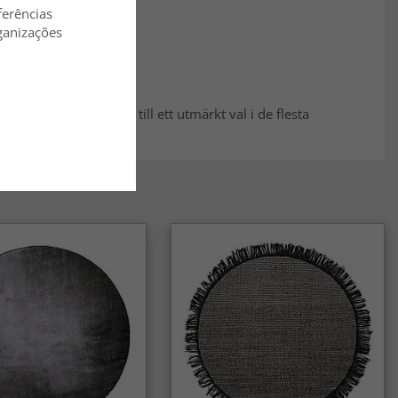
ferências
ganizações
ärgen gör den även till ett utmärkt val i de flesta
 lugna effekten.