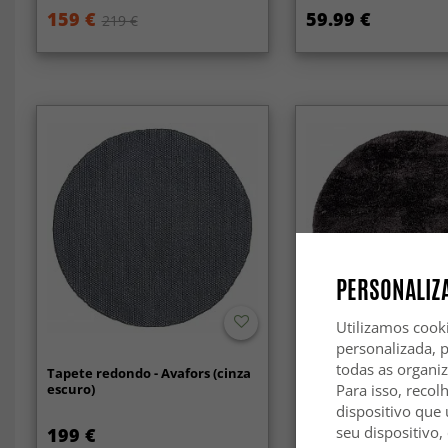
159 €
59.99 €
219 €
PERSONALIZA
Utilizamos cook
-50%
personalizada, 
todas as organi
Tapete redondo - Avafors (cinza
Tapetes redondos - K
escuro)
(antracite)
Para isso, recol
dispositivo que 
seu dispositivo,
199 €
142.99 €
289 €