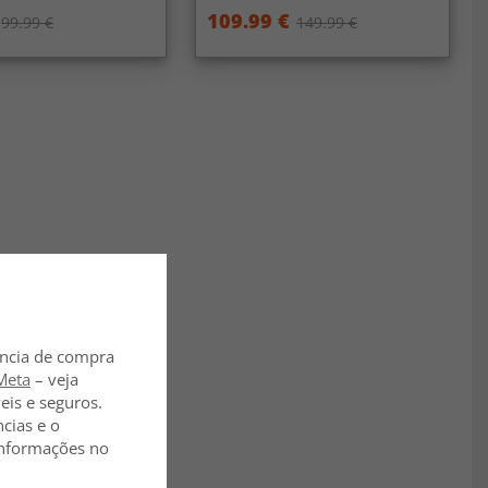
109.99 €
99.99 €
149.99 €
ência de compra
Meta
– veja
eis e seguros.
ncias e o
 informações no