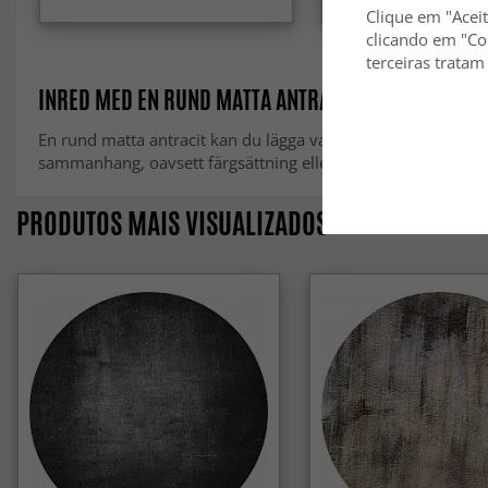
Clique em "Aceit
clicando em "Co
terceiras tratam
INRED MED EN RUND MATTA ANTRACIT
En rund matta antracit kan du lägga var som helst då den ru
sammanhang, oavsett färgsättning eller stil. Vi rekommende
PRODUTOS MAIS VISUALIZADOS