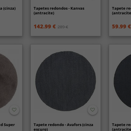
a (cinza)
Tapetes redondos - Kanvas
Tapete r
(antracite)
(antracite
142.99 €
59.99 €
289 €
ud Super
Tapete redondo - Avafors (cinza
Tapete re
escuro)
(antracite