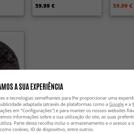
59.99 €
59.99 €
MOS A SUA EXPERIÊNCIA
ies e tecnologias semelhantes para lhe proporcionar uma experi
publicidade adaptada (através de plataformas como a
Google
e a
zações em "Configurações") e para manter os nossos websites fiáv
anvas
hemos informações sobre a sua utilização do site, as suas preferê
utiliza. Parte desta recolha inclui o armazenamento e o acesso a
 como cookies, ID de dispositivo, entre outros.