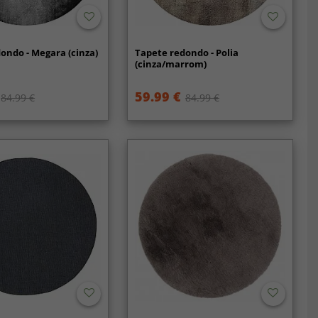
ondo - Megara (cinza)
Tapete redondo - Polia
(cinza/marrom)
59.99 €
84.99 €
84.99 €