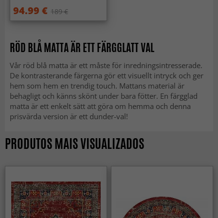
94.99 €
189 €
RÖD BLÅ MATTA ÄR ETT FÄRGGLATT VAL
Vår röd blå matta är ett måste för inredningsintresserade.
De kontrasterande färgerna gör ett visuellt intryck och ger
hem som hem en trendig touch. Mattans material är
behagligt och känns skönt under bara fötter. En färgglad
matta är ett enkelt sätt att göra om hemma och denna
prisvärda version är ett dunder-val!
PRODUTOS MAIS VISUALIZADOS