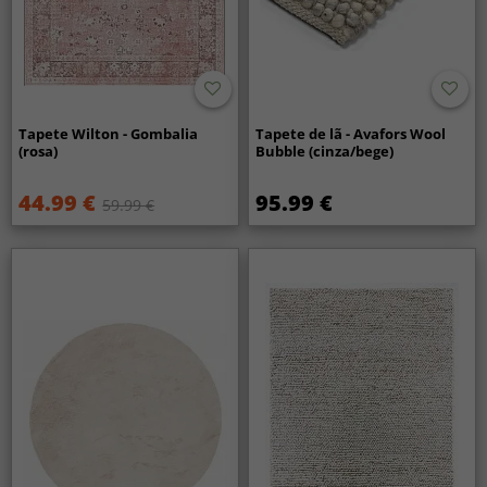
Tapete Wilton - Gombalia
Tapete de lã - Avafors Wool
(rosa)
Bubble (cinza/bege)
44.99 €
95.99 €
59.99 €