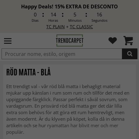
Happy Deals! 15% EXTRA DE DESCONTO
0
14
5
14
Dias
Horas
Minutos
Segundos
TC PLAIN
+
TC CLASSIC
ADICIONADO
RÖD MATTA - BLÅ
Ett trendigt val - vår röd blå matta i behagligt material
mjukar upp känslan i rum som rum och tillför det med en
uppiggande färgklick. Passar perfekt i såväl sovrum, som
vardagsrum. En prisvärd röd blå matta ger det där lilla
extra som behövs för att göra ett rum hemtrevligt, men
även modernt. Är du klyven på köpet, kolla då in denna
artikeln och se hur
ryamattan har blivit mer och mer
populär
.