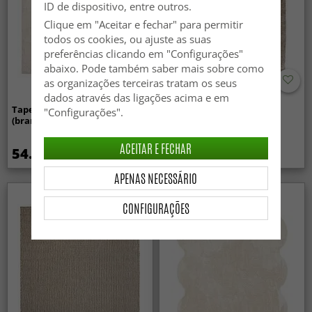
ID de dispositivo, entre outros.
Clique em "Aceitar e fechar" para permitir
todos os cookies, ou ajuste as suas
preferências clicando em "Configurações"
abaixo. Pode também saber mais sobre como
as organizações terceiras tratam os seus
dados através das ligações acima e em
Tapete Wilton - Sunayama
Tapetes felpudos - Aranga
"Configurações".
(branco)
Super Soft Fur (marrom)
ACEITAR E FECHAR
54.99 €
34.99 €
APENAS NECESSÁRIO
Novidade
CONFIGURAÇÕES