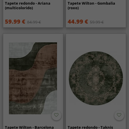
Tapete redondo - Ariana
Tapete Wilton - Gombalia
(multicolorido)
(roxo)
59.99 €
44.99 €
84.99 €
59.99 €
Tapete Wilton - Barcelona
Tapete redondo - Taknis