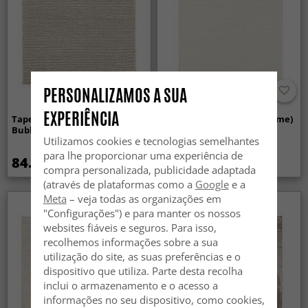
PERSONALIZAMOS A SUA
EXPERIÊNCIA
Tapete de lã - Avafors Wool
Tapete de lã - Coastal (creme)
Bubble (bege)
Utilizamos cookies e tecnologias semelhantes
para lhe proporcionar uma experiência de
84.99 €
84.99 €
compra personalizada, publicidade adaptada
(através de plataformas como a
Google
e a
Meta
– veja todas as organizações em
"Configurações") e para manter os nossos
websites fiáveis e seguros. Para isso,
recolhemos informações sobre a sua
utilização do site, as suas preferências e o
dispositivo que utiliza. Parte desta recolha
inclui o armazenamento e o acesso a
informações no seu dispositivo, como cookies,