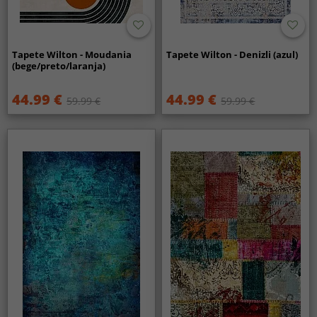
Tapete Wilton - Moudania
Tapete Wilton - Denizli (azul)
(bege/preto/laranja)
44.99 €
44.99 €
59.99 €
59.99 €