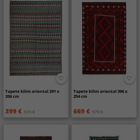
Tapete kilim oriental 291 x
Tapete kilim oriental 396 x
206 cm
254 cm
399 €
669 €
579 €
979 €