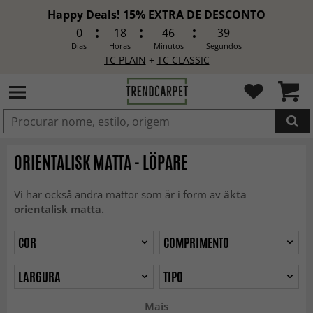
Happy Deals! 15% EXTRA DE DESCONTO
0
18
46
37
Dias
Horas
Minutos
Segundos
TC PLAIN
+
TC CLASSIC
ADICIONADO
ORIENTALISK MATTA - LÖPARE
Vi har också andra mattor som är i form av
äkta
orientalisk matta.
COR
COMPRIMENTO
LARGURA
TIPO
Mais