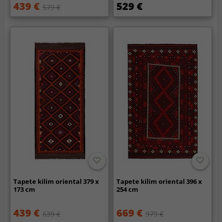
439 €
529 €
579 €
Tapete kilim oriental 379 x
Tapete kilim oriental 396 x
173 cm
254 cm
439 €
669 €
639 €
979 €