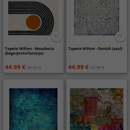
Tapete Wilton - Moudania
Tapete Wilton - Denizli (azul)
(bege/preto/laranja)
44.99 €
44.99 €
59.99 €
59.99 €