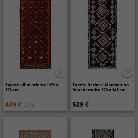
Tapete kilim oriental 379 x
Tapete Berbere Marroquino
173 cm
Boucherouite 370 x 145 cm
439 €
529 €
639 €