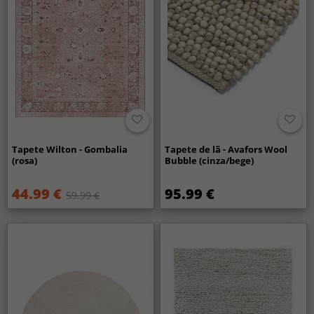
Tapete Wilton - Gombalia
Tapete de lã - Avafors Wool
(rosa)
Bubble (cinza/bege)
44.99 €
95.99 €
59.99 €