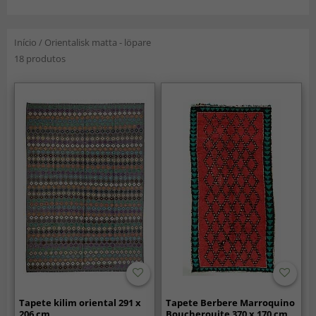
Início
/
Orientalisk matta - löpare
18 produtos
Tapete kilim oriental 291 x
Tapete Berbere Marroquino
206 cm
Boucherouite 370 x 170 cm