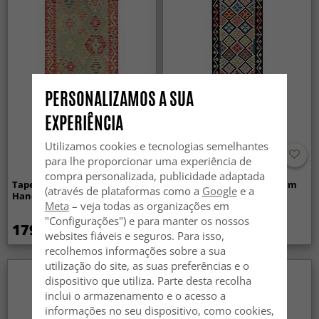
PERSONALIZAMOS A SUA
EXPERIÊNCIA
Utilizamos cookies e tecnologias semelhantes
para lhe proporcionar uma experiência de
compra personalizada, publicidade adaptada
Tapete Oriental - Vegi Kelim
Tapete Oriental - Vegi Kelim
(através de plataformas como a
Google
e a
Hand Woven - 88 x 199 cm
Hand Woven - 80 x 268 cm
Meta
– veja todas as organizações em
"Configurações") e para manter os nossos
179 €
229 €
websites fiáveis e seguros. Para isso,
recolhemos informações sobre a sua
utilização do site, as suas preferências e o
dispositivo que utiliza. Parte desta recolha
inclui o armazenamento e o acesso a
informações no seu dispositivo, como cookies,