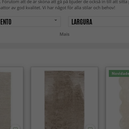
utom att de är sköna att gå på bjuder de också in till att sitta på
tor av god kvalitet. Vi har något för alla stilar och behov!
ENTO
LARGURA
Mais
Novidad