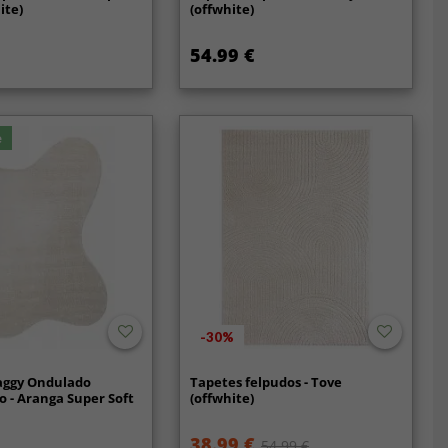
ite)
(offwhite)
54.99 €
e
-30%
aggy Ondulado
Tapetes felpudos - Tove
o - Aranga Super Soft
(offwhite)
38.99 €
54.99 €