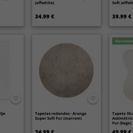
(offwhite)
Soft (offwh
34.99 €
39.99 €
Novidad
lje
Tapetes redondos - Aranga
Tapete Sh
Super Soft Fur (marrom)
Assimétric
Fur (bege)
34.99 €
49.99 €