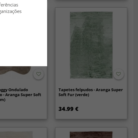
ferências
ganizações
e
aggy Ondulado
Tapetes felpudos - Aranga Super
o - Aranga Super Soft
Soft Fur (verde)
om)
34.99 €