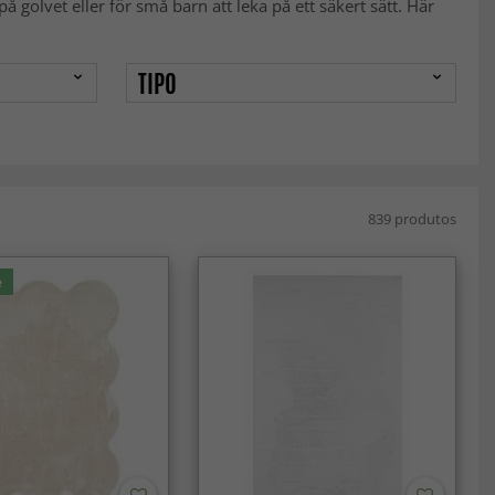
 golvet eller för små barn att leka på ett säkert sätt. Här
TIPO
839 produtos
e