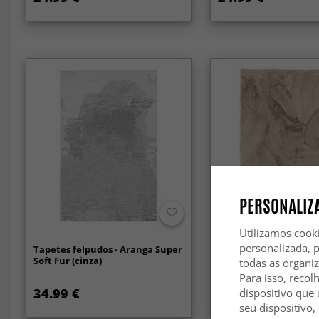
PERSONALIZA
Utilizamos cook
personalizada, 
Tapetes felpudos - Aranga Super
Tapetes felpudos - Cl
Soft Fur (cinza)
Soft (taupe)
todas as organi
Para isso, recol
34.99 €
39.99 €
dispositivo que 
seu dispositivo,