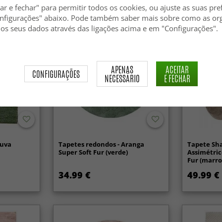
ar e fechar" para permitir todos os cookies, ou ajuste as suas pre
nfigurações" abaixo. Pode também saber mais sobre como as or
Novidad
 os seus dados através das ligações acima e em "Configurações".
APENAS
ACEITAR
CONFIGURAÇÕES
NECESSÁRIO
E FECHAR
Tuva
Tapetes redondos - Aranga
Tapete Sh
Super Soft Fur (verde)
Assimétric
Fur (marr
34.99 €
49.99 €