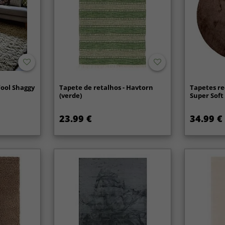
Wool Shaggy
Tapete de retalhos - Havtorn
Tapetes re
(verde)
Super Soft
23.99 €
34.99 €