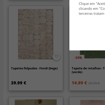
Clique em "Aceit
clicando em "Co
terceiras tratam
-50%
Tapetes felpudos - Fondi (bege)
Tapete de retalhos - 
(verde)
39.99 €
14.99 €
29.99 €