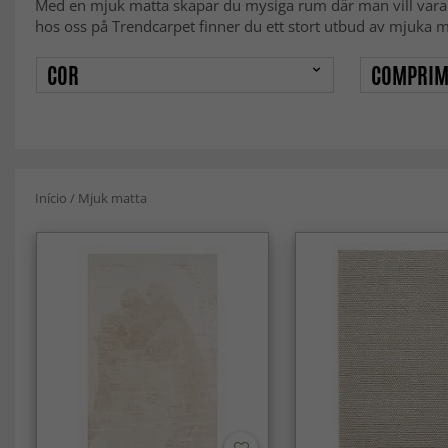
Med en mjuk matta skapar du mysiga rum där man vill vara. För
hos oss på Trendcarpet finner du ett stort utbud av mjuka mat
COR
COMPRIM
Início
/
Mjuk matta